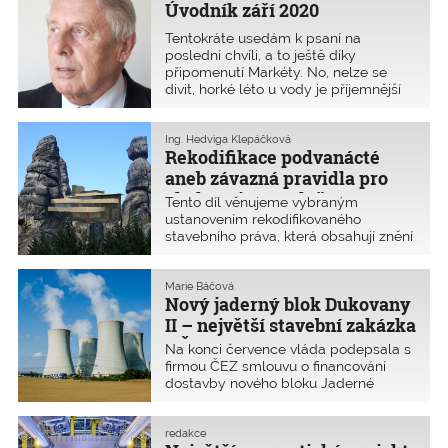
Úvodník září 2020
Tentokráte usedám k psaní na
poslední chvíli, a to ještě díky
připomenutí Markéty. No, nelze se
divit, horké léto u vody je příjemnější
než v pražských ulicích, a ještě když
mám štěstí na společnost u bazénu.
Pokusím se i tento úvodník napsat tak,
Ing. Hedviga Klepáčková
Rekodifikace podvanácté
aby vás za
aneb závazná pravidla pro
vládu nejsou úplně závazná?
Tento díl věnujeme vybraným
ustanovením rekodifikovaného
stavebního práva, která obsahují znění
postoupené 27. července 2020 na
opětovné projednání Legislativní rady
vlády, a která se bezprostředně
Marie Báčová
Nový jaderný blok Dukovany
dotýkají činnosti autorizovaných osob.
Neakceptované připomínky ČKAIT v
II – největší stavební zakázka
ustanoveních stavebního zákona
v ČR
Na konci července vláda podepsala s
zůstaly.
firmou ČEZ smlouvu o financování
dostavby nového bloku Jaderné
elektrárny Dukovany. Do konce
letošního roku by mělo být zahájeno
výběrové řízení na dodavatele jaderné
redakce