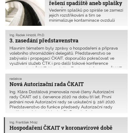
řešení spadiště aneb splašky
na tobogánu
Vedením splašků po spirále se zamezí
jejich rozstřikování a tím se
minimalizuje kontaminace ovzduší
hygienicky velmi agresivním
aerosolem. Z pohledu budoucího
provozu a údržby je to podstatná
Ing. Radek Hnízdil, Ph.D.
3. zasedání představenstva
skutečnost.
Hlavním tématem byly zprávy o hospodaření a příprava
volebního shromáždění delegátů. Představenstvo se
zabývalo i propagací ČKAIT, doporučilo pokračovat ve
využívání služeb ČTK i pro další tiskové konference
a prezentaci ČKAIT. Newsletter Zprávy a informace ČKAIT
je od letošního roku nově zasílán nejen na stavební úřady,
investiční odbory obcí ale i novinářům.
redakce
Nová Autorizační rada ČKAIT
Ing. Klára Dostálová jmenovala nové členy Autorizační
rady ČKAIT od 1. července 2020 na dobu tří let. První
jednání nové Autorizační rady se uskuteční 9. září 2020.
Představenstvo do funkce předsedy Autorizační rady
zvolilo Ing. Adama Vokurku, Ph.D., a do funkce
místopředsedy Ing. Jaromíra Šišmu. V šestnáctičlenné
Autorizační radě je jedenáct zástupců ČKAIT.
Ing. František Mráz
Hospodaření ČKAIT v koronavirové době