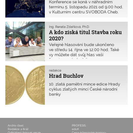
Karlovarsko 2020
Konference se koná v náhradním
termínu 5. listopadu 2021 od 9.00 hod.
v Kulturním centru SVOBODA Cheb.
Ing. Renata Zdařilová, Ph.D.
A kdo získá titul Stavba roku
2020?
Veřejné hlasování bude ukončeno
ve středu 14. října ve 12.00 hod. Také
vy můžete dát svůj hlas vaší
favorizované stavbě na
www.stavbaroku.cz. Nominace budou
vyhlášeny na slavnostním večeru ve
redakce
čtvrtek 10. září 2020 v Dopravní hale
Hrad Buchlov
Národního technického muzea v
10. zlatá pamětní mince edice Hrady
Praze. Slavnostní udílení titulů a
cyklus zlatých mincí České národní
zvláštních cen proběhne 15. října 2020
banky
tradičně v Betlémské kapli v Praze.
Archiv čísel
PROFESIS
Redakce a tiráž
eduK
Odhlášení tiskové verze
Cena inženýrské komory