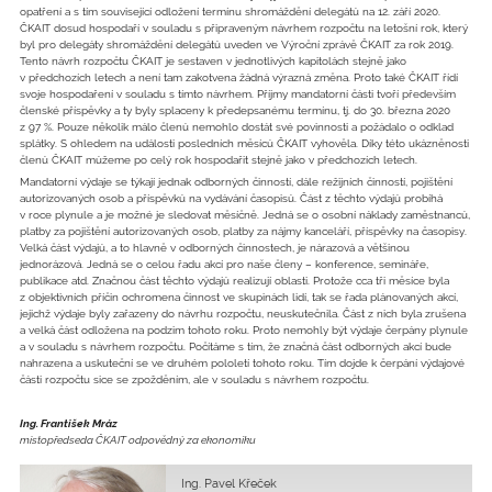
opatření a s tím související odložení termínu shromáždění delegátů na 12. září 2020.
ČKAIT dosud hospodaří v souladu s připraveným návrhem rozpočtu na letošní rok, který
byl pro delegáty shromáždění delegátů uveden ve Výroční zprávě ČKAIT za rok 2019.
Tento návrh rozpočtu ČKAIT je sestaven v jednotlivých kapitolách stejně jako
v předchozích letech a není tam zakotvena žádná výrazná změna. Proto také ČKAIT řídí
svoje hospodaření v souladu s tímto návrhem. Příjmy mandatorní části tvoří především
členské příspěvky a ty byly splaceny k předepsanému termínu, tj. do 30. března 2020
z 97 %. Pouze několik málo členů nemohlo dostát své povinnosti a požádalo o odklad
splátky. S ohledem na události posledních měsíců ČKAIT vyhověla. Díky této ukázněnosti
členů ČKAIT můžeme po celý rok hospodařit stejně jako v předchozích letech.
Mandatorní výdaje se týkají jednak odborných činností, dále režijních činností, pojištění
autorizovaných osob a příspěvků na vydávání časopisů. Část z těchto výdajů probíhá
v roce plynule a je možné je sledovat měsíčně. Jedná se o osobní náklady zaměstnanců,
platby za pojištění autorizovaných osob, platby za nájmy kanceláří, příspěvky na časopisy.
Velká část výdajů, a to hlavně v odborných činnostech, je nárazová a většinou
jednorázová. Jedná se o celou řadu akcí pro naše členy – konference, semináře,
publikace atd. Značnou část těchto výdajů realizují oblasti. Protože cca tři měsíce byla
z objektivních příčin ochromena činnost ve skupinách lidí, tak se řada plánovaných akcí,
jejichž výdaje byly zařazeny do návrhu rozpočtu, neuskutečnila. Část z nich byla zrušena
a velká část odložena na podzim tohoto roku. Proto nemohly být výdaje čerpány plynule
a v souladu s návrhem rozpočtu. Počítáme s tím, že značná část odborných akcí bude
nahrazena a uskuteční se ve druhém pololetí tohoto roku. Tím dojde k čerpání výdajové
části rozpočtu sice se zpožděním, ale v souladu s návrhem rozpočtu.
Ing. František Mráz
místopředseda ČKAIT odpovědný za ekonomiku
Ing. Pavel Křeček