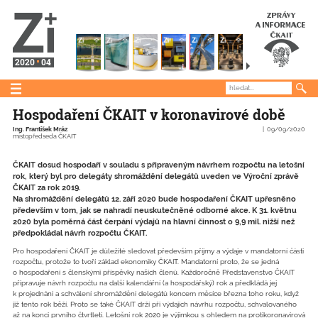
2020
04
Hospodaření ČKAIT v koronavirové době
Ing. František Mráz
09/09/2020
místopředseda ČKAIT
ČKAIT dosud hospodaří v souladu s připraveným návrhem rozpočtu na letošní
rok, který byl pro delegáty shromáždění delegátů uveden ve Výroční zprávě
ČKAIT za rok 2019.
Na shromáždění delegátů 12. září 2020 bude hospodaření ČKAIT upřesněno
především v tom, jak se nahradí neuskutečněné odborné akce. K 31. květnu
2020 byla poměrná část čerpání výdajů na hlavní činnost o 9,9 mil. nižší než
předpokládal návrh rozpočtu ČKAIT.
Pro hospodaření ČKAIT je důležité sledovat především příjmy a výdaje v mandatorní části
rozpočtu, protože to tvoří základ ekonomiky ČKAIT. Mandatorní proto, že se jedná
o hospodaření s členskými příspěvky našich členů. Každoročně Představenstvo ČKAIT
připravuje návrh rozpočtu na další kalendářní (a hospodářský) rok a předkládá jej
k projednání a schválení shromáždění delegátů koncem měsíce března toho roku, když
již tento rok běží. Proto se také ČKAIT drží při výdajích návrhu rozpočtu, schvalovaného
až na konci prvního čtvrtletí. Letošní rok 2020 je výjimkou s ohledem na protikoronavirová