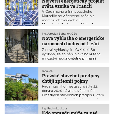
Největší energetický projekt
technologie včetně stavby za více než
162 až 200 mld. Kč. Na její realizaci by
světa vzniká ve Francii
se měly podílet i české stavební firmy.
V Cadarache u francouzského
Marseille se v červenci začalo s
montáží obrovských dílů
Mezinárodního termonukleárního
experimentálního reaktoru (ITER).
Montáž bude probíhat do roku 2025, o
Ing. Jaroslav Šafránek, CSc.
deset let později by měl být projekt
Nová vyhláška o energetické
spuštěn.
náročnosti budov od 1. září
2020
Z nové vyhlášky č. 264/2020 Sb.
vyplývá, že splnění hlavního kritéria
množství neobnovitelné primární
energie bude závislé na jednoduchém
tvaru budovy (co nejnižší poměr A/V),
na využití obnovitelných druhů energií,
redakce
Pražské stavební předpisy
na orientaci budovy ke světovým
stranám a na tepelně technických
chtějí zpřesnit pojmy
vlastnostech konstrukcí obálky
Rada hlavního města schválila 22.
budovy a navržených technických
června 2020 návrh nového znění
systémech.
Pražských stavebních předpisů, který
má zmírnit riziko odlišného výkladu
zastavitelnosti území. Nyní půjde
návrh do připomínkového řízení.
Ing. Radim Loukota
Kdo opravdu může za pád