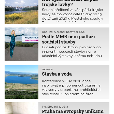
trojské lávky?
Soudní přelíčení ve věcí pádu trojské
lávky se má konat celé tři dny od 15.
do 17. září 2020 u Městského soudu v
Praze 1. Hlavní obžalovaní jsou prof.
Ing. Jiří Stráský, DSc., (projektant) a
Ing. Antonín Semecký (správce).
Doc. Ing. Alexandr Rozsypal, CSc.
Průběh této absurdní obžaloby
Podle MMR není podloží
budeme sledovat.
součástí stavby
Bude-li podloží bráno jako něco, co
inherentní součástí stavby není a
účastníci výstavby k němu nebudou
mít ze zákona stanovenou stejnou
odpovědnost jako k „horní“ stavební
konstrukci, tak se s četnými haváriemi
redakce
tkvícími v neočekávaných reakcích
Stavba a voda
podloží na výstavbu budeme setkávat
Konference VODA 2020 chce
stejně často jako dosud. A spolu s tím
inspirovat a připomenout význam a
i se snahami vyprávět pohádky o tom,
vliv vody v urbanismu, architektuře i
že byly způsobené vyšší mocí.
stavitelství. S ohledem na šíření
epidemie koronaviru byla konference
přesunuta na 7.-8. 6. 2021. V původním
termínu dne 20. 10. 2020 proběhne od
Ing. Štěpán Moučka
Praha má evropsky unikátní
15.00 webinář.