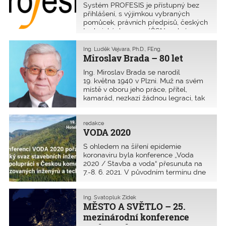
Systém PROFESIS je přístupný bez
přihlášení, s výjimkou vybraných
pomůcek, právních předpisů, českých
technických norem (ČSN v plném
znění jsou přístupné pouze pro členy
se smluvním vztahem s agenturou
Ing. Luděk Vejvara, Ph.D., FEng.
ČAS) a studijních materiálů.
Miroslav Brada – 80 let
Ing. Miroslav Brada se narodil
19. května 1940 v Plzni. Muž na svém
místě v oboru jeho práce, přítel,
kamarád, nezkazí žádnou legraci, tak
nějak bychom mohli charakterizovat
našeho kolegu a člena ČKAIT Ing.
Miroslava Bradu.
redakce
VODA 2020
S ohledem na šíření epidemie
koronaviru byla konference „Voda
2020 / Stavba a voda“ přesunuta na
7.-8. 6. 2021. V původním termínu dne
20. 10. 2020 proběhne od 15.00
webinář.
Ing. Svatopluk Zídek
MĚSTO A SVĚTLO – 25.
mezinárodní konference