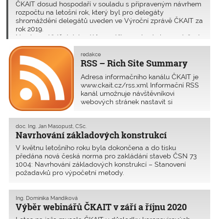
ČKAIT dosud hospodaří v souladu s připraveným návrhem
rozpočtu na letošní rok, který byl pro delegáty
shromáždění delegátů uveden ve Výroční zprávě ČKAIT za
rok 2019.
Na shromáždění delegátů 12. září 2020 bude hospodaření
ČKAIT upřesněno především v tom, jak se nahradí
neuskutečněné odborné akce. K 31. květnu 2020 byla
redakce
RSS – Rich Site Summary
poměrná část čerpání výdajů na hlavní činnost o 9,9 mil.
nižší než předpokládal návrh rozpočtu ČKAIT.
Adresa informačního kanálu ČKAIT je
www.ckait.cz/rss.xml Informační RSS
kanál umožnuje návštěvníkovi
webových stránek nastavit si
odebírání novinek publikovaných na
webu. Tento nástroj je znám od roku
1999 a používá se na stránkách, kde
doc. Ing. Jan Masopust, CSc.
Navrhování základových konstrukcí
se obsah často mění a uživate
V květnu letošního roku byla dokončena a do tisku
předána nová česká norma pro zakládání staveb ČSN 73
1004: Navrhování základových konstrukcí – Stanovení
požadavků pro výpočetní metody.
Ing. Dominika Mandíková
Výběr webinářů ČKAIT v září a říjnu 2020