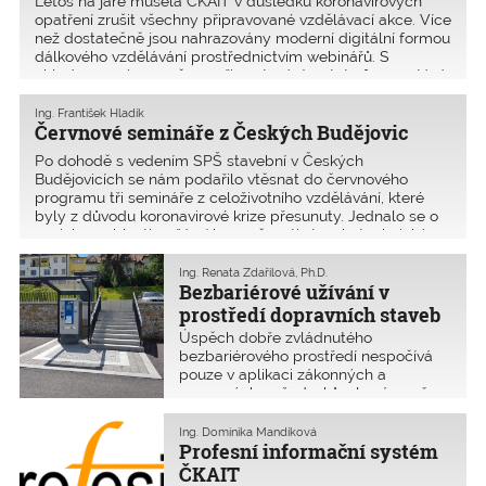
Letos na jaře musela ČKAIT v důsledku koronavirových
opatření zrušit všechny připravované vzdělávací akce. Více
než dostatečně jsou nahrazovány moderní digitální formou
dálkového vzdělávání prostřednictvím webinářů. S
ohledem na úsporu času při cestování se tato forma stává
mezi autorizovanými osobami velmi oblíbenou.
Ing. František Hladík
Červnové semináře z Českých Budějovic
Po dohodě s vedením SPŠ stavební v Českých
Budějovicích se nám podařilo vtěsnat do červnového
programu tři semináře z celoživotního vzdělávání, které
byly z důvodu koronavirové krize přesunuty. Jednalo se o
novinky v oblasti požární bezpečnosti staveb, technický
dozor stavebníka a odpovědnost autorizovaných osob
Ing. Renata Zdařilová, Ph.D.
Bezbariérové užívání v
prostředí dopravních staveb
Úspěch dobře zvládnutého
bezbariérového prostředí nespočívá
pouze v aplikaci zákonných a
normových požadavků, ale zároveň ve
znalostech a zákonitostech prostorové
orientace a samostatného pohybu
Ing. Dominika Mandíková
zejména osob se zrakovým
Profesní informační systém
postižením.
ČKAIT