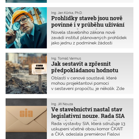
zkrácené vyjádření projektové
dokumentace, ale má jiný obsah
a význam. Zatímco projektovou
Ing. Jan Kůrka, Ph.D.
Prohlídky staveb jsou nově
dokumentaci musí zpracovat
autorizovaná osoba, dokumentaci
povinné i v průběhu užívání
může zpracovat kvalifikovaná osoba
pozemních staveb
Novela stavebního zákona nově
se vzděláním a praxí.
zavádí institut plánovaných prohlídek
jako jednu z podmínek žádosti
o povolení stavby. U pozemních
staveb takové prohlídky dosud nebyly
obvyklé. S prohlídkami v různých
Ing. Tomáš Varmus
Jak sestavit a zpřesnit
fázích životního cyklu stavby jsme se
dosud setkávali především u staveb
předpokládanou hodnotu
inženýrských, kde je běžně využíván
stavby
Oblastí v cenové soustavě, které
systém kontroly jakosti jak v průběhu
mohou projektantovi pomoci
realizace, tak především v průběhu
v sestavení propočtu, je několik. Zde
užívání díla. Tyto prohlídky bývají
popíšeme, jak pro určení
zakotveny v resortních předpisech a v
předpokládané hodnoty stavby ve
průběhu realizace se na ně odvolává
fázi stavebního povolení použít
Ing. Jiří Nouza
smlouva o dílo.
Ve stavebnictví nastal stav
agregované položky z cenové
soustavy RTS, která byla naposledy
legislativní nouze. Rada SIA
aktualizována v srpnu 2024.
požaduje neprodlené řešení
Rada výstavby SIA, která sdružuje 13
uskupení včetně obou komor ČKAIT
a ČKA, odeslala premiérovi Fialovi