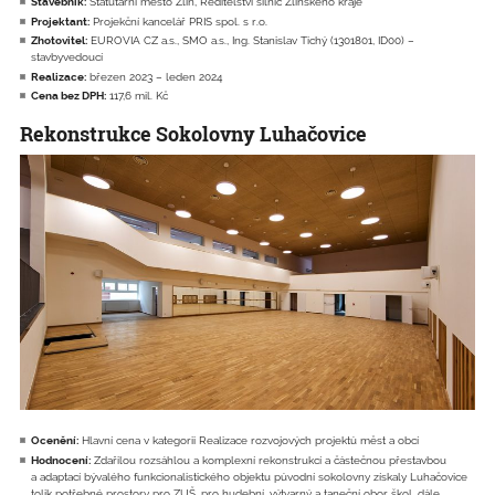
Stavebník:
Statutární město Zlín, Ředitelství silnic Zlínského kraje
Projektant:
Projekční kancelář PRIS spol. s r.o.
Zhotovitel:
EUROVIA CZ a.s., SMO a.s., Ing. Stanislav Tichý (1301801, ID00) –
stavbyvedoucí
Realizace:
březen 2023 – leden 2024
Cena bez DPH:
117,6 mil. Kč
Rekonstrukce Sokolovny Luhačovice
Ocenění:
Hlavní cena v kategorii Realizace rozvojových projektů měst a obcí
Hodnocení:
Zdařilou rozsáhlou a komplexní rekonstrukcí a částečnou přestavbou
a adaptací bývalého funkcionalistického objektu původní sokolovny získaly Luhačovice
tolik potřebné prostory pro ZUŠ, pro hudební, výtvarný a taneční obor škol, dále