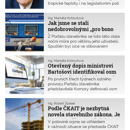
tropické teploty i na legislativním poli
po ostrém startu Portálu stavebníka
a nového stavebního zákona.
Nepředpokládal jsem, že by start tak
Ing. Markéta Kohoutová
Jak jsme se stali
složitého systému pracoval hn
nedobrovolnými „pro bono
beta testery“ Portálu
Z Portálu stavebníka se toto léto stala
stavebníka
noční můra pro většinu jeho uživatelů.
Spuštěn byl sice ve slibovaném
termínu 1. července, ale chyběla mu
řada podstatných funkcionalit a jeho
uživatelská nepřívětivost zdaleka
Ing. Markéta Kohoutová
Otevřený dopis ministrovi
předčila obavy autorizovaných osob.
Namísto slibovaného zkrácení lhůt
Bartošovi identifikoval osm
nastala panika a paralýza
zásadních problémů Portálu
Po prvních třech týdnech ostrého
povolovacího řízení. To jsou zřejmé
stavebníka
provozu Portálu stavebníka
důvody, proč se problémy Portálu
představitelé Komory definovali osm
stavebníka staly i jednou z hlavních
naprosto zásadních a šest drobnějších
letních aktivit představitelů Komory.
chyb. Ty byly popsány v
otevřeném
Pro ty, kteří se zatím s portálem zatím
dopise ČKAIT ministrovi MMR
Ing. Robert Špalek
nepokusili pracovat a teprve je to
Podle ČKAIT je nezbytná
z 25. července 2024
. Ing. Radim
čeká, přinášíme stručné ohlédnutí za
Loukota doplňuje informaci o tom, zda
novela stavebního zákona. Je
průběhem prvních týdnů života
a jak se tyto chyby ke konci srpna
nutné zrušit retroaktivitu
digitalizace nových povolovacích
V polovině srpna se vzhledem
podařilo odstranit.
procesů.
některých jeho částí
k vážnosti situace se předseda ČKAIT