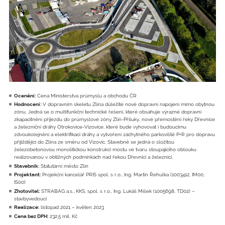
Ocenění:
Cena Ministerstva průmyslu a obchodu ČR
Hodnocení:
V dopravním skeletu Zlína důležité nové dopravní napojení mimo obytnou
zónu. Jedná se o multifunkční technické řešení, které obsahuje výrazné dopravní
zkapacitnění příjezdu do průmyslové zóny Zlín-Příluky, nové přemostění řeky Dřevnice
a železniční dráhy Otrokovice-Vizovice, které bude vyhovovat i budoucímu
zdvoukolejnění a elektrifikaci dráhy a vytvoření záchytného parkoviště P+R pro dopravu
přijíždějící do Zlína ze směru od Vizovic. Stavebně se jedná o složitou
železobetonovou monolitickou konstrukci mostu ve tvaru stoupajícího oblouku
realizovanou v obtížných podmínkách nad řekou Dřevnicí a železnicí.
Stavebník:
Statutární město Zlín
Projektant:
Projekční kancelář PRIS spol. s r.o., Ing. Martin Řehulka (1003412, IM00,
IS00)
Zhotovitel:
STRABAG a.s., KKS, spol. s r.o., Ing. Lukáš Míšek (1005698, TD02) –
stavbyvedoucí
Realizace:
listopad 2021 – květen 2023
Cena bez DPH:
232,5 mil. Kč