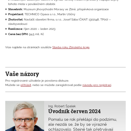
tohoto místa v poválečném období.
Stavebník:
Muzeum jihovýchodní Moravy ve Zlíně, příspěvková organizace
Projektant:
TECHNICO Opava s.r.o., Martin Uličný
Zhotovitel:
Navláčil stavební firma, s.r.o., Josef Sába (ČKAIT 1302148, TP00) –
stavbyvedoucí
Realizace:
říjen 2020 – leden 2023
Cena bez DPH:
94,5 mil. Kč
Více najdete na stránkách soutěže
Stavba roku Zlínského kraje
.
Vaše názory
Pro registrované uživatele je povolena diskuze.
Můžete se
přihlásit
, nebo se můžete zaregistrovat podle
návodu pro registraci
.
Ing. Robert Špalek
Úvodník červen 2024
Pomalu se rok překlápí do podzimu,
ale nezdá se, že by se výrazně
ochlazovalo. Stejně tak přetrvávají