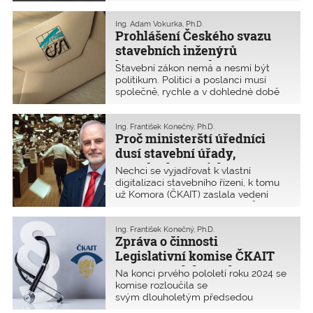
a třem ministrům Bartošovi, Síkelovi
a Kupkovi výzvu, aby poslanecká
sněmovna ve stavu legislativní nouze
Ing. Adam Vokurka, Ph.D.
Prohlášení Českého svazu
řešila současnou kritickou situaci při
povolování staveb podle nového
stavebních inženýrů
stavebního zákona. Všichni členové
k novému stavebnímu
Stavební zákon nemá a nesmí být
rady se shodli, že je třeba neprodleně
zákonu a Portálu stavebníka
politikum. Politici a poslanci musí
minimalizovat škody a situaci napravit.
společně, rychle a v dohledné době
Dopis byl odeslán 23. srpna 2024
vyřešit problém, který nový stavební
a dán na vědomí i všem poslancům
zákon a především digitalizace
a senátorům. Zde publikujeme jeho
procesů ve stavebních řízeních
Ing. František Konečný, Ph.D.
znění. Odpověď premiéra Petra Fialy
Proč ministerští úředníci
vyvolal.
ze dne 5. září najdete na konci článku.
dusí stavební úřady,
stavebníky, projektanty
Nechci se vyjadřovat k vlastní
a snad i ministra?
digitalizaci stavebního řízení, k tomu
už Komora (ČKAIT) zaslala vedení
Ministerstva pro místní rozvoj ČR
několik veřejných dopisů a nemá
smysl se opakovat. Rád bych se však
Ing. František Konečný, Ph.D.
Zpráva o činnosti
podělil o aktuální zkušenosti
projektantů z pozice předsedy oblasti
Legislativní komise ČKAIT
ČKAIT České Budějovice.
v prvém pololetí roku 2024
Na konci prvého pololetí roku 2024 se
komise rozloučila se
svým dlouholetým předsedou
inženýrem Františkem Hladíkem, který