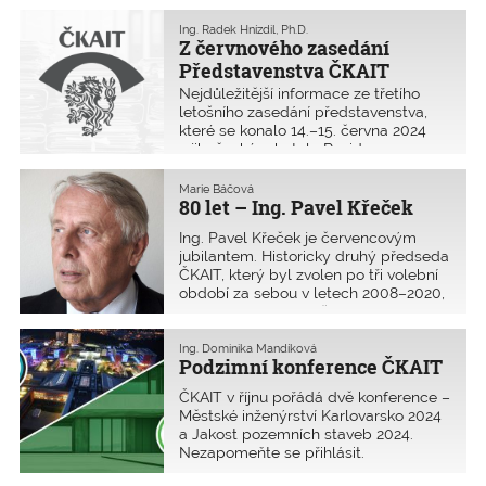
krátce předtím podal Představenstvu
ČKAIT žádost o své uvolnění z funkce
Ing. Radek Hnízdil, Ph.D.
Z červnového zasedání
předsedy LK, a na jeho doporučení
byl jmenovaný nový předseda LK
Představenstva ČKAIT
inženýr František Konečný, Ph.D.
Nejdůležitější informace ze třetího
Organizačně došlo ke změně, kdy
letošního zasedání představenstva,
Legislativní komise ukončila možnost
které se konalo 14.–15. června 2024
účasti na dálku a nastolila výhradně
v jihočeském hotelu Rezidence
prezenční formu setkávání.
v Nových Hradech. Výjezdního
zasedání se účastnilo všech 15 členů.
Marie Báčová
80 let – Ing. Pavel Křeček
Ing. Pavel Křeček je červencovým
jubilantem. Historicky druhý předseda
ČKAIT, který byl zvolen po tři volební
období za sebou v letech 2008–2020,
patří k zakládajícím členům Komory.
Ing. Dominika Mandíková
Podzimní konference ČKAIT
ČKAIT v říjnu pořádá dvě konference –
Městské inženýrství Karlovarsko 2024
a Jakost pozemních staveb 2024.
Nezapomeňte se přihlásit.