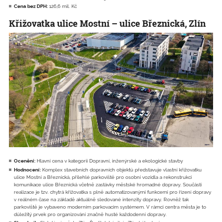
Cena bez DPH:
126,6 mil. Kč
Křižovatka ulice Mostní – ulice Březnická, Zlín
Ocenění:
Hlavní cena v kategorii Dopravní, inženýrské a ekologické stavby
Hodnocení:
Komplex stavebních dopravních objektů představuje vlastní křižovatku
ulice Mostní a Březnická, přilehlé parkoviště pro osobní vozidla a rekonstrukci
komunikace ulice Březnická včetně zastávky městské hromadné dopravy. Součástí
realizace je tzv. chytrá křižovatka s plně automatizovanými funkcemi pro řízení dopravy
v reálném čase na základě aktuálně sledované intenzity dopravy. Rovněž tak
parkoviště je vybaveno moderním parkovacím systémem. V rámci centra města je to
důležitý prvek pro organizování značně husté každodenní dopravy.