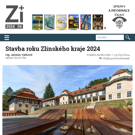
2024
04
Stavba roku Zlínského kraje 2024
Ing. Jaroslav Valkovič
Krajská stavba roku
13/09/2024
oblast ČKAIT Zlín
Vložte první komentář