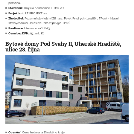
personál.
Stavebník:
Krajská nemocnice T. Bati, a.s.
Projektant:
LT PROJEKT a.s.
Zhotovitel:
Pozemní stavitelství Zlín a.s., Pavel Frydrych (1201863, TP00) – hlavní
stavbyvedoucí, Jaroslav Rako (1302432, TP00)
Realizace:
březen – září 2023
Cena bez DPH:
55,1 mil. Kč
Bytové domy Pod Svahy II, Uherské Hradiště,
ulice 28. října
Ocenění:
Cena hejtmana Zlínského kraje