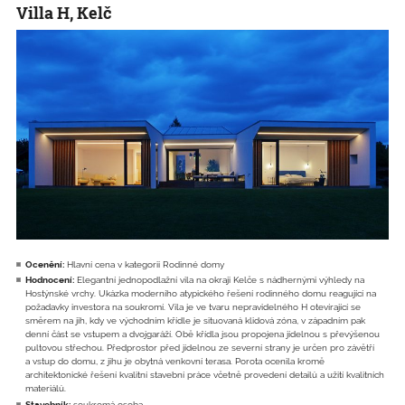
Villa H, Kelč
Ocenění:
Hlavní cena v kategorii Rodinné domy
Hodnocení:
Elegantní jednopodlažní vila na okraji Kelče s nádhernými výhledy na
Hostýnské vrchy. Ukázka moderního atypického řešení rodinného domu reagující na
požadavky investora na soukromí. Vila je ve tvaru nepravidelného H otevírající se
směrem na jih, kdy ve východním křídle je situovaná klidová zóna, v západním pak
denní část se vstupem a dvojgaráží. Obě křídla jsou propojena jídelnou s převýšenou
pultovou střechou. Předprostor před jídelnou ze severní strany je určen pro závětří
a vstup do domu, z jihu je obytná venkovní terasa. Porota ocenila kromě
architektonické řešení kvalitní stavební práce včetně provedení detailů a užití kvalitních
materiálů.
Stavebník:
soukromá osoba