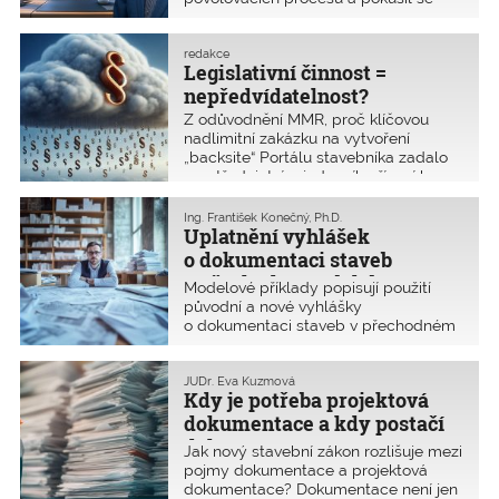
publikována na stránkách MMR, jsou
prostřednictvím nového Portálu
však uvedena nepravdivá nebo velmi
stavebníka podat žádost o povolení
zkreslená tvrzení, která zjevně
stavby, byl i Ing. Radim Loukota,
redakce
ministrovi zabránila pochopit
Legislativní činnost =
místopředseda Představenstva ČKAIT.
požadavky Komory. Proto zde
V rozhovoru mimo jiné uvádí, že i přes
nepředvídatelnost?
zveřejňujeme uvedení některých
současné nepohodlí digitalizaci
tvrzení na pravou míru.
Z odůvodnění MMR, proč klíčovou
stavebního řízení potřebujeme a že
nadlimitní zakázku na vytvoření
v budoucnu nám snad opravdu práci
„backsite“ Portálu stavebníka zadalo
ušetří.
prostřednictvím jednacího řízení bez
uveřejnění právě firmě InQool.
Ing. František Konečný, Ph.D.
Uplatnění vyhlášek
o dokumentaci staveb
v přechodném období má
Modelové příklady popisují použití
různé výklady
původní a nové vyhlášky
o dokumentaci staveb v přechodném
období od 1. července 2024 do
30. června 2027 podle nového
stavebního zákona. Bohužel
JUDr. Eva Kuzmová
Kdy je potřeba projektová
v některých otázkách, s nimiž se na
Komoru obracejí autorizované osoby,
dokumentace a kdy postačí
se dosud nepodařilo sjednotit názor
dokumentace?
Jak nový stavební zákon rozlišuje mezi
ČKAIT s výkladem MMR. Tyto
pojmy dokumentace a projektová
odpovědi jsou v textu vyznačeny.
dokumentace? Dokumentace není jen