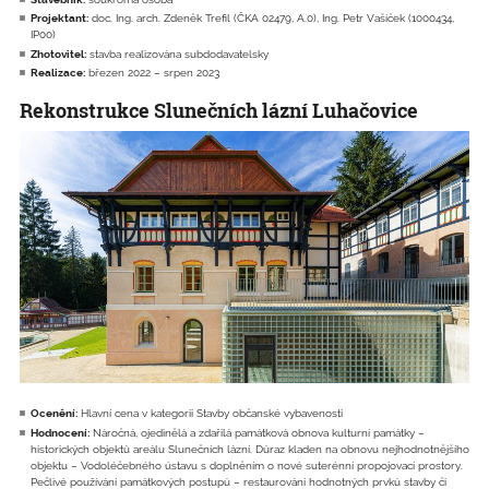
Projektant:
doc. Ing. arch. Zdeněk Trefil (ČKA 02479, A.0), Ing. Petr Vašíček (1000434,
IP00)
Zhotovitel:
stavba realizována subdodavatelsky
Realizace:
březen 2022 – srpen 2023
Rekonstrukce Slunečních lázní Luhačovice
Ocenění:
Hlavní cena v kategorii Stavby občanské vybavenosti
Hodnocení:
Náročná, ojedinělá a zdařilá památková obnova kulturní památky –
historických objektů areálu Slunečních lázní. Důraz kladen na obnovu nejhodnotnějšího
objektu – Vodoléčebného ústavu s doplněním o nové suterénní propojovací prostory.
Pečlivé používání památkových postupů – restaurování hodnotných prvků stavby či