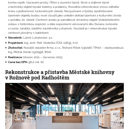
tvorba replik. Úpravami prošly i Říční a sluneční lázně, Sirné a slatinné lázně
a technický objekt bývalé kotelny a prádelny. Rozsáhlá rekonstrukce znovu odhalila
krásu a jedinečnost Jurkovičových staveb. Nevyužívané a fyzicky opotřebované
lázeňské objekty budou nově sloužit jako unikátní doklad lázeňství a kulturního života
z počátku 20. století. Centrem areálu je památkově chráněný objekt Vodoléčebného
ústavu s historickou expozicí, a dále expozicemi věnovanými dílu Dušana Jurkoviče
a Leoše Janáčka, častého návštěvníka Luhačovic. Součástí je i rekonstrukce bývalé
venkovní plovárny s kabinkami.
Stavebník:
Lázně Luhačovice, a.s.
Projektant:
Ing. arch. Petr Všetečka (ČKA 02635, A.0)
Zhotovitel:
Navláčil stavební firma, s.r.o., Richard Plšek (1302167, TP00) – stavbyvedoucí,
Ing. Michal Hořák (1302596, IP00)
Realizace:
březen 2021 – červenec 2023
Cena bez DPH:
96,0 mil. Kč
Rekonstrukce a přístavba Městské knihovny
v Rožnově pod Radhoštěm