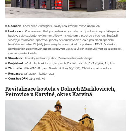
Ocenění:
Hlavní cena v kategorii Stavby realizované mimo území ZK
Hodnocení:
Předmětem díla byla realizace novostavby třípodlažní nepodsklepené
budovy s železobetonovým monolitickým skeletem a plochou střechou. Součástí
stavby je tělocvična, sportovní plochy a tréninková věž, dále pak sklad speciální
hasičské techniky. Objekty jsou zatepleny kontaktním systémem ETKS. Dodávka
kompaktních zpevněných ploch, sadových úprav a všech inženýrských sítí a přípojek,
vše ve vysoké kvalitě.
Stavebník:
Hasičský záchranný sbor Moravskoslezského kraje
Projektant:
KOHL Architekti s.r.o., Ing. arch. Daniel Labuzík (ČKA 03701, A.1, A.2)
Zhotovitel:
VW WACHAL a.s., Tomáš Hofírek (1302363, TP00) – stavbyvedoucí
Realizace:
září 2020 – květen 2023
Cena bez DPH:
245,1 mil. Kč
Revitalizace kostela v Dolních Marklovicích,
Petrovice u Karviné, okres Karviná