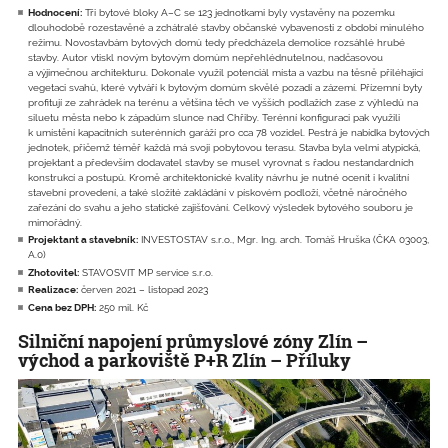
Hodnocení:
Tři bytové bloky A–C se 123 jednotkami byly vystavěny na pozemku
dlouhodobě rozestavěné a zchátralé stavby občanské vybavenosti z období minulého
režimu. Novostavbám bytových domů tedy předcházela demolice rozsáhlé hrubé
stavby. Autor vtiskl novým bytovým domům nepřehlédnutelnou, nadčasovou
a výjimečnou architekturu. Dokonale využil potenciál místa a vazbu na těsně přiléhající
vegetaci svahů, které vytváří k bytovým domům skvělé pozadí a zázemí. Přízemní byty
profitují ze zahrádek na terénu a většina těch ve vyšších podlažích zase z výhledů na
siluetu města nebo k západům slunce nad Chřiby. Terénní konfiguraci pak využili
k umístění kapacitních suterénních garáží pro cca 78 vozidel. Pestrá je nabídka bytových
jednotek, přičemž téměř každá má svoji pobytovou terasu. Stavba byla velmi atypická,
projektant a především dodavatel stavby se musel vyrovnat s řadou nestandardních
konstrukcí a postupů. Kromě architektonické kvality návrhu je nutné ocenit i kvalitní
stavební provedení, a také složité zakládání v pískovém podloží, včetně náročného
zařezání do svahu a jeho statické zajišťování. Celkový výsledek bytového souboru je
mimořádný.
Projektant a stavebník:
INVESTOSTAV s.r.o., Mgr. Ing. arch. Tomáš Hruška (ČKA 03003,
A.0)
Zhotovitel:
STAVOSVIT MP service s.r.o.
Realizace:
červen 2021 – listopad 2023
Cena bez DPH:
250 mil. Kč
Silniční napojení průmyslové zóny Zlín –
východ a parkoviště P+R Zlín – Příluky