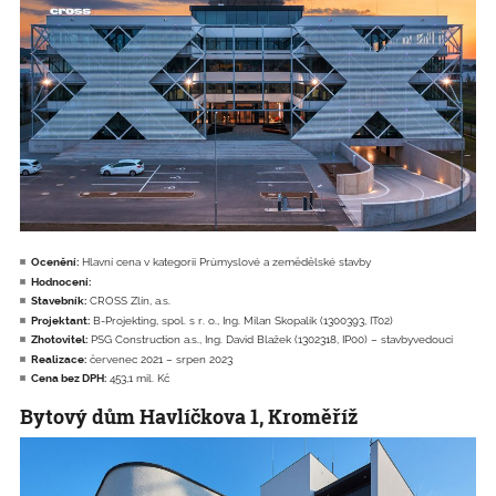
Ocenění:
Hlavní cena v kategorii Průmyslové a zemědělské stavby
Hodnocení:
Stavebník:
CROSS Zlín, a.s.
Projektant:
B-Projekting, spol. s r. o., Ing. Milan Skopalík (1300393, IT02)
Zhotovitel:
PSG Construction a.s., Ing. David Blažek (1302318, IP00) – stavbyvedoucí
Realizace:
červenec 2021 – srpen 2023
Cena bez DPH:
453,1 mil. Kč
Bytový dům Havlíčkova 1, Kroměříž