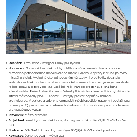
Ocenění:
Hlavní cena v kategorii Domy pro bydlení
Hodnocení:
Stavebně i architektonicky zdařilá náročná rekonstrukce a dostavba
původního pětipodlažního nevyužívaného objektu vojenské správy z druhé poloviny
minulého století. Výsledné dílo jednoduchými výrazovými prostředky dosahuje
kvalitního architektonického a také urbanistického řešení. Neomezuje se jen na vlastní
řešení domu jako takového, ale úspěšně řeší i nárožní prostor ulic Havlíčkova
a Velehradská. Řešením krytého nadstřešení, přiléhajícího k těmto ulicím, vytváří určitý
intimní městotvorný prvek – nádvoří – veřejný prostor doplněný drobnou
architekturou. V parteru a suterénu domu sídlí městská policie, nadzemní podlaží jsou
určena pro 29 převážně malometrážních startovacích bytů a střešní prostor s terasou
pro víceúčelové využití.
Stavebník:
Město Kroměříž
Projektant:
knesl kynčl architekti s.r.o., doc. Ing. arch. Jakub Kynčl, Ph.D. (ČKA 02672,
A.0)
Zhotovitel:
VW WACHAL a.s., Ing. Jan Kajan (1103191, TG00) – stavbyvedoucí
Realizace:
červenec 2021 – květen 2023