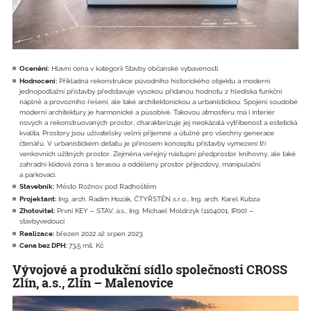
Ocenění:
Hlavní cena v kategorii Stavby občanské vybavenosti
Hodnocení:
Příkladná rekonstrukce původního historického objektu a moderní
jednopodlažní přístavby představuje vysokou přidanou hodnotu z hlediska funkční
náplně a provozního řešení, ale také architektonickou a urbanistickou. Spojení soudobé
moderní architektury je harmonické a působivé. Takovou atmosféru má i interiér
nových a rekonstruovaných prostor, charakterizuje jej neokázalá vytříbenost a estetická
kvalita. Prostory jsou uživatelsky velmi příjemné a útulné pro všechny generace
čtenářů. V urbanistickém detailu je přínosem konceptu přístavby vymezení tří
venkovních užitných prostor. Zejména veřejný nástupní předprostor knihovny, ale také
zahradní klidová zóna s terasou a oddělený prostor příjezdový, manipulační
a parkovací.
Stavebník:
Město Rožnov pod Radhoštěm
Projektant:
Ing. arch. Radim Hozák, ČTYŘSTĚN s.r.o., Ing. arch. Karel Kubza
Zhotovitel:
První KEY – STAV, a.s., Ing. Michael Moldrzyk (1104001, IP00) –
stavbyvedoucí
Realizace:
březen 2022 až srpen 2023
Cena bez DPH:
73,5 mil. Kč
Vývojové a produkční sídlo společnosti CROSS
Zlín, a.s., Zlín – Malenovice