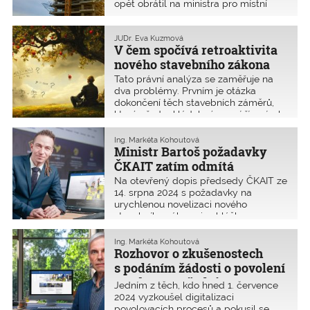
opět obrátil na ministra pro místní
rozvoj Ivana Bartoše. Upozornil ho, že
rozsáhlá rekodifikace stavebního
práva může mít i velmi negativní
JUDr. Eva Kuzmová
V čem spočívá retroaktivita
dopad na výkonnost celého českého
stavebnictví. ČKAIT požaduje novelu
nového stavebního zákona
nového stavebního zákona a navrhuje
Tato právní analýza se zaměřuje na
zásadní úpravu pravidel pro
dva problémy. Prvním je otázka
přechodné období tak, aby se
dokončení těch stavebních záměrů,
zamezilo retroaktivnímu působení
které předpokládaly územní řízení, ale
některých jeho částí.
stavebník nestihl do 30. června 2024
podat žádost o územní řízení. Druhým
Ing. Markéta Kohoutová
je otázka komunikace stavebníka se
Ministr Bartoš požadavky
stavebním úřadem a dotčenými
ČKAIT zatím odmítá
orgány, a zejména to, zda
Na otevřený dopis předsedy ČKAIT ze
i v přechodném období (tedy do 30.
14. srpna 2024 s požadavky na
června 2027) musí stavebník nahrát
urychlenou novelizaci nového
projektovou dokumentaci výhradně
stavebního zákona i vyhlášky
přes Portál stavebníka.
o dokumentaci staveb Komora
Retroaktivita nového stavebního
obdržela zamítavou odpověď již
Ing. Markéta Kohoutová
zákona vyplývá z formulace jeho
19. srpna 2024. Komora bude i nadále
Rozhovor o zkušenostech
přechodných ustanovení a z pozdě
usilovat o nápravu současné kritické
s podáním žádosti o povolení
vydávaných prováděcích předpisů.
situace ve stavebnictví, která nastala
Situaci komplikuje i příliš striktní
stavby prostřednictvím
Jedním z těch, kdo hned 1. července
po 1. červenci 2024. V odpovědi
výklad MMR.
Portálu stavebníka
2024 vyzkoušel digitalizaci
ministra Ivana Bartoše, která je
povolovacích procesů a pokusil se