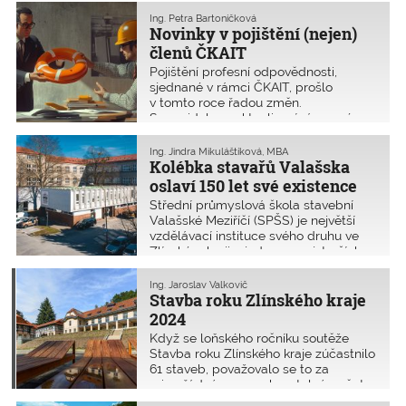
Ing. Petra Bartoníčková
Novinky v pojištění (nejen)
členů ČKAIT
Pojištění profesní odpovědnosti,
sjednané v rámci ČKAIT, prošlo
v tomto roce řadou změn.
S pravidelnou aktualizací rámcové
pojistné smlouvy rozhodlo
Představenstvo Komory především
Ing. Jindra Mikuláštíková, MBA
o navýšení limitu pojistného plnění, ale
Kolébka stavařů Valašska
také o provedení významné změny
oslaví 150 let své existence
v oblasti samotné správy pojištění
Střední průmyslová škola stavební
profesní odpovědnosti svých členů.
Valašské Meziříčí (SPŠS) je největší
Tento článek vás proto seznámí s těmi
vzdělávací instituce svého druhu ve
nejdůležitějšími změnami.
Zlínském kraji a jednou z nejstarších
středních odborných škol na Moravě.
Oslavy 150. výročí proběhnou
Ing. Jaroslav Valkovič
22. až 23. listopadu 2024 a budou
Stavba roku Zlínského kraje
příležitostí pro vzájemné setkání všech
2024
generací.
Když se loňského ročníku soutěže
Stavba roku Zlínského kraje zúčastnilo
61 staveb, považovalo se to za
mimořádný a neopakovatelný počet.
O to více bylo překvapením, že do