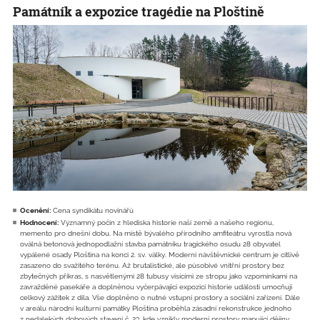
Památník a expozice tragédie na Ploštině
Ocenění:
Cena syndikátu novinářů
Hodnocení:
Významný počin z hlediska historie naší země a našeho regionu,
memento pro dnešní dobu. Na místě bývalého přírodního amfiteátru vyrostla nová
oválná betonová jednopodlažní stavba památníku tragického osudu 28 obyvatel
vypálené osady Ploština na konci 2. sv. války. Moderní návštěvnické centrum je citlivě
zasazeno do svažitého terénu. Až brutalistické, ale působivé vnitřní prostory bez
zbytečných příkras, s nasvětlenými 28 tubusy visícími ze stropu jako vzpomínkami na
zavražděné pasekáře a doplněnou vyčerpávající expozicí historie událostí umocňují
celkový zážitek z díla. Vše doplněno o nutné vstupní prostory a sociální zařízení. Dále
v areálu národní kulturní památky Ploština proběhla zásadní rekonstrukce jednoho
z nedalekých dobových stavení č. 23, kde vznikly moderní prostory mapující dějiny