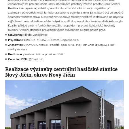
víceúčelový sál pro 200 osob i další doplňkové prostory včetně prostorů pro Sokoly.
Realizací se zejména podařilo původní dispozici skloubit s novým využitím při
zachování původních kvalit funkcionalistického objektu z roku 1930, který byl ve značně
špatném fyzickém stavu. Odstraněním sedlové střechy necitlivě instalované na objektu
v 50. letech min. století se vzhled objektu vrátil do původního funkcionalistického stylu.
Kvalitní příklad změny funkčního využití s respektem pro architektonické hodnoty
budovy. Vysoký standard provedení všech stavebních a řemeslných prací.
Stavebník:
Město Luhačovice
Projektant:
PROJEKTY STAVEB Czech Republic s.r.o.
Zhotovitel:
STAMOS Uherské Hradiště, spol. s r.o., Ing. Petr Zhoř (1300924, IP00) –
stavbyvedoucí
Realizace:
prosinec 2021 – prosinec 2022
Cena bez DPH:
37,6 mil. Kč
Realizace výstavby centrální hasičské stanice
Nový Jičín, okres Nový Jičín