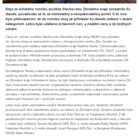
Když se loňského ročníku soutěže Stavba roku Zlínského kraje zúčastnilo 61
staveb, považovalo se to za mimořádný a neopakovatelný počet. O to více
bylo překvapením, že do ročníku 2024 se přihlásilo 62 staveb celkem v sedmi
kategoriích. Letos bylo uděleno 9 hlavních cen, 4 zvláštní ceny a 19 čestných
uznání.
Ceny 22. ročníku soutěže Stavba roku Zlínského kraje 2024 (SRZK) byly předány
20. června 2024 na slavnostním večeru v Kongresovém centru Zlín. Soutěž se
uskutečnila pod záštitou hejtmana Zlínského kraje Radima Holiše. Vyhlašovateli jsou
Zlínský kraj, Krajská společnost Svazu podnikatelů ve stavebnictví ČR, ČKAIT, a soutěž
je podporována i Ministerstvem průmyslu a obchodu ČR. Svoji zvláštní cenu uděloval
hejtman Zlínského kraje, Ministerstvo průmyslu a obchodu ČR a Syndikát novinářů ČR
Zlínského kraje.
Do kategorie Stavby realizované mimo území Zlínského kraje byl přihlášen mimořádný
počet 15 staveb, na kterých se jako projektant nebo zhotovitel podílela firma se sídlem
ve Zlínském kraji. Vzhledem k tomu, že tyto stavby jsou rozmístěny na celém území ČR,
bylo hodnocení staveb časově i organizačně náročné. Všechny stavby totiž navštívila
15členná odborná porota složená ze zástupců vyhlašovatelů a doplněná o odborné
poradce z řad architektů. Rekordnímu počtu soutěžících odpovídal i mimořádný počet
udělených hlavních cen i čestných uznání.
Letos byla opět uspořádána soutěž Studentská práce roku pro studenty středních
průmyslových škol stavebního směru se sídlem ve Zlínském kraji. Úkolem studentů bylo
zpracování návrhu bytového domu na ulici Pod Oborou ve Valašském Meziříčí. Z 28
předložených návrhů porota nejprve navrhla 12 nejlepších do finálového kola, z kterých
1. místo bylo uděleno Tereze Strojilové (SPŠ Zlín), 2. místo obsadil Matěj Staněk (SPŠS
Valašské Meziříčí) a 3. místo obsadili Josef Mozgva (SPŠ Zlín ) a Benjamin Brablenec
(SOŠG Staré Město).