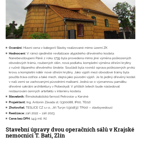
Ocenění:
Hlavní cena v kategorii Stavby realizované mimo území ZK
Hodnocení:
V rámci ojedinělé revitalizace atypického dřevěného kostela
Nanebevstoupení Páně z roku 1739 byla provedena mimo jiné výměna poškozených
obvodových trámů, roubených stěn, nová podlaha, kompletní výměna střešní krytiny
z ručně štípaného dřevěného šindele. Součástí byla rovněž oprava poškozených prvků
krovu a kompletní nátěr nové střešní krytiny. Jako výplň mezi obvodové trámy byla
použita tráva ostřice a také mech, stejná jako původní výplň. Je to jediný dřevěný kostel
v naší zemi se zachovanými původními malbami. Jedná se o významnou památku
dřevěné sakrální architektury v Pobeskydí. V příštích letech bude následovat
restaurování cenných artefaktů v interiéru kostela.
Stavebník:
Římskokatolická farnost Petrovice u Karviné
Projektant:
Ing. Antonín Závada st. (1300088, IP00, TE02)
Zhotovitel:
TESLICE CZ s.r.o., Jiří Turýn (1301837, TP00) – stavbyvedoucí
Realizace:
září 2022 – září 2023
Cena bez DPH:
14,9 mil. Kč
Stavební úpravy dvou operačních sálů v Krajské
nemocnici T. Bati, Zlín