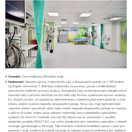
Ocenění:
Cena hejtmana Zlínského kraje
Hodnocení:
Stavební úpravy 2 operačních sálů a dospávacího pokoje ve 2. NP budovy
23 Krajské nemocnice T. Bati byly realizovány za provozu, pouze s krátkodobým
přerušením ostatních provozů budovy. Kompletně byly zrekonstruovány stávající menší
operační sály s příruční sterilizací na dva větší sály formou systémové kovové vestavby
tzv. čistých prostor, se společnou dekontaminací a vlastními přípravami pacientů a mytí
lékařů, včetně zvýšené kapacity dospávacího pokoje. Nové sály mají nejmodernější
vybavení včetně operačních stolů nebo světel, kapacita dospávacího pokoje se navýšila
z pěti na 12 lůžek. Jeden sál je vybaven nejnovější verzí robotického operačního
systému Da Vinci Xi v hodnotě více než 65 milionů korun, pořízeným s využitím
dotačního projektu REACT-EU, a je určen především pro robotickou operativu v oblasti
urologie, gynekologie a chirurgie. Tato investice znamená kvalitativní posun v péči pro
pacienty v kraji, moderní prostředí zaručuje ty nejlepší pracovní podmínky pro špičkový