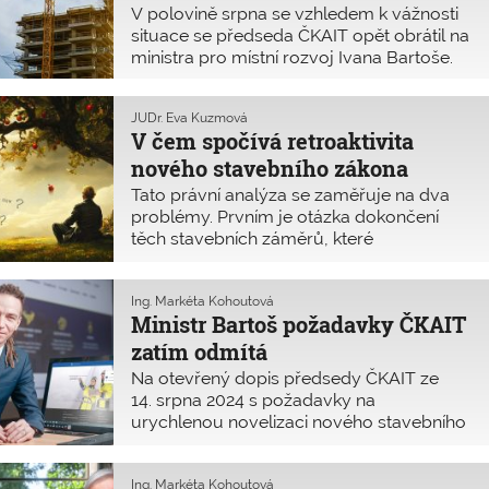
srpna podařilo odstranit.
zrušit retroaktivitu některých
V polovině srpna se vzhledem k vážnosti
jeho částí
situace se předseda ČKAIT opět obrátil na
ministra pro místní rozvoj Ivana Bartoše.
Upozornil ho, že rozsáhlá rekodifikace
stavebního práva může mít i velmi
JUDr. Eva Kuzmová
negativní dopad na výkonnost celého
V čem spočívá retroaktivita
českého stavebnictví. ČKAIT požaduje
nového stavebního zákona
novelu nového stavebního zákona
a navrhuje zásadní úpravu pravidel pro
Tato právní analýza se zaměřuje na dva
přechodné období tak, aby se zamezilo
problémy. Prvním je otázka dokončení
retroaktivnímu působení některých jeho
těch stavebních záměrů, které
částí.
předpokládaly územní řízení, ale stavebník
nestihl do 30. června 2024 podat žádost
o územní řízení. Druhým je otázka
Ing. Markéta Kohoutová
Ministr Bartoš požadavky ČKAIT
komunikace stavebníka se stavebním
úřadem a dotčenými orgány, a zejména
zatím odmítá
to, zda i v přechodném období (tedy do
Na otevřený dopis předsedy ČKAIT ze
30. června 2027) musí stavebník nahrát
14. srpna 2024 s požadavky na
projektovou dokumentaci výhradně přes
urychlenou novelizaci nového stavebního
Portál stavebníka.
zákona i vyhlášky o dokumentaci staveb
Retroaktivita nového stavebního zákona
Komora obdržela zamítavou odpověď již
vyplývá z formulace jeho přechodných
19. srpna 2024. Komora bude i nadále
Ing. Markéta Kohoutová