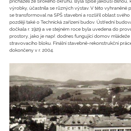
přicházeli ze širokého okruhu. Byla spíše jakousi dílno
výrobky, účastnila se různých výstav. V této vyhraněné pr
se transformoval na SPŠ stavební a rozšířil oblast svého 
později také o Technická zařízení budov. Ústřední budov
dočkala r. 1929 a ve stejném roce byla uvedena do prov
prostory, jako je např. dodnes fungující domov mládeže 
stravovacího bloku. Finální stavebně-rekonstrukční práce
dokončeny v r. 2004.