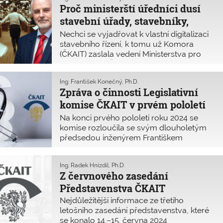
ve stavebních řízeních vyvolal.
září najdete na konci článku.
Proč ministerští úředníci dusí
stavební úřady, stavebníky,
projektanty a snad i ministra?
Nechci se vyjadřovat k vlastní digitalizaci
stavebního řízení, k tomu už Komora
(ČKAIT) zaslala vedení Ministerstva pro
místní rozvoj ČR několik veřejných dopisů
a nemá smysl se opakovat. Rád bych se
Ing. František Konečný, Ph.D.
však podělil o aktuální zkušenosti
Zpráva o činnosti Legislativní
projektantů z pozice předsedy oblasti
komise ČKAIT v prvém pololetí
ČKAIT České Budějovice.
roku 2024
Na konci prvého pololetí roku 2024 se
komise rozloučila se svým dlouholetým
předsedou inženýrem Františkem
Hladíkem, který krátce předtím podal
Představenstvu ČKAIT žádost o své
Ing. Radek Hnízdil, Ph.D.
uvolnění z funkce předsedy LK, a na jeho
Z červnového zasedání
doporučení byl jmenovaný nový
Představenstva ČKAIT
předseda LK inženýr František Konečný,
Ph.D. Organizačně došlo ke změně, kdy
Nejdůležitější informace ze třetího
Legislativní komise ukončila možnost
letošního zasedání představenstva, které
účasti na dálku a nastolila výhradně
se konalo 14.–15. června 2024