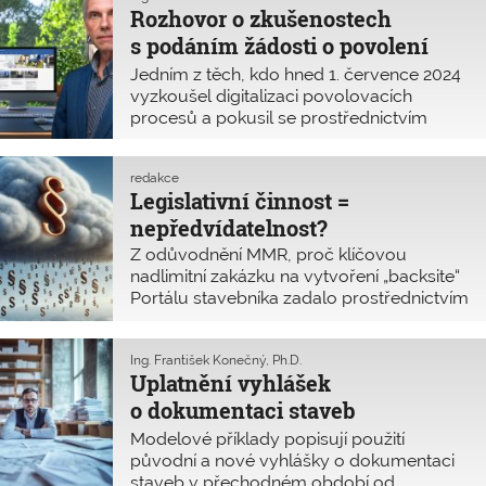
ustanovení a z pozdě vydávaných
Rozhovor o zkušenostech
usilovat o nápravu současné kritické
prováděcích předpisů. Situaci komplikuje
situace ve stavebnictví, která nastala po
s podáním žádosti o povolení
i příliš striktní výklad MMR.
1. červenci 2024. V odpovědi ministra
stavby prostřednictvím Portálu
Jedním z těch, kdo hned 1. července 2024
Ivana Bartoše, která je publikována na
stavebníka
vyzkoušel digitalizaci povolovacích
stránkách MMR, jsou však uvedena
procesů a pokusil se prostřednictvím
nepravdivá nebo velmi zkreslená tvrzení,
nového Portálu stavebníka podat žádost
která zjevně ministrovi zabránila pochopit
o povolení stavby, byl i Ing. Radim
požadavky Komory. Proto zde
redakce
Loukota, místopředseda Představenstva
zveřejňujeme uvedení některých tvrzení
Legislativní činnost =
ČKAIT. V rozhovoru mimo jiné uvádí, že
na pravou míru.
nepředvídatelnost?
i přes současné nepohodlí digitalizaci
stavebního řízení potřebujeme a že
Z odůvodnění MMR, proč klíčovou
v budoucnu nám snad opravdu práci
nadlimitní zakázku na vytvoření „backsite“
ušetří.
Portálu stavebníka zadalo prostřednictvím
jednacího řízení bez uveřejnění právě
firmě InQool.
Ing. František Konečný, Ph.D.
Uplatnění vyhlášek
o dokumentaci staveb
v přechodném období má různé
Modelové příklady popisují použití
výklady
původní a nové vyhlášky o dokumentaci
staveb v přechodném období od