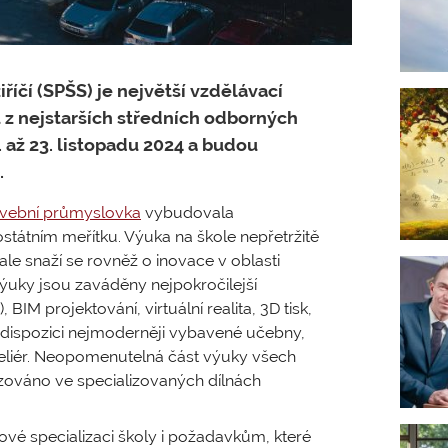
íčí (SPŠS) je největší vzdělávací
u z nejstarších středních odborných
 až 23. listopadu 2024 a budou
.
avební průmyslovka
vybudovala
státním meřítku. Výuka na škole nepřetržitě
ale snaží se rovněž o inovace v oblasti
uky jsou zaváděny nejpokročilejší
IM projektování, virtuální realita, 3D tisk,
k dispozici nejmoderněji vybavené učebny,
teliér. Neopomenutelná část výuky všech
izováno ve specializovaných dílnách
é specializaci školy i požadavkům, které