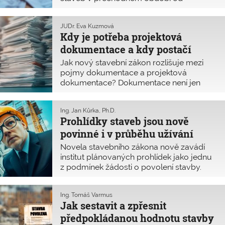
1. července 2024 do 30. června 2027
podle nového stavebního zákona.
JUDr. Eva Kuzmová
Bohužel v některých otázkách, s nimiž se
Kdy je potřeba projektová
na Komoru obracejí autorizované osoby,
dokumentace a kdy postačí
se dosud nepodařilo sjednotit názor
ČKAIT s výkladem MMR. Tyto odpovědi
dokumentace?
Jak nový stavební zákon rozlišuje mezi
jsou v textu vyznačeny.
pojmy dokumentace a projektová
dokumentace? Dokumentace není jen
zkrácené vyjádření projektové
dokumentace, ale má jiný obsah
Ing. Jan Kůrka, Ph.D.
a význam. Zatímco projektovou
Prohlídky staveb jsou nově
dokumentaci musí zpracovat
povinné i v průběhu užívání
autorizovaná osoba, dokumentaci může
zpracovat kvalifikovaná osoba se
pozemních staveb
Novela stavebního zákona nově zavádí
vzděláním a praxí.
institut plánovaných prohlídek jako jednu
z podmínek žádosti o povolení stavby.
U pozemních staveb takové prohlídky
dosud nebyly obvyklé. S prohlídkami
Ing. Tomáš Varmus
v různých fázích životního cyklu stavby
Jak sestavit a zpřesnit
jsme se dosud setkávali především
předpokládanou hodnotu stavby
u staveb inženýrských, kde je běžně