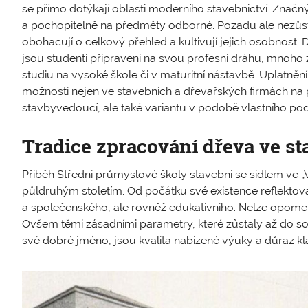
se přímo dotýkají oblasti moderního stavebnictví. Značn
a pochopitelně na předměty odborné. Pozadu ale nezůst
obohacují o celkový přehled a kultivují jejich osobnos
jsou studenti připraveni na svou profesní dráhu, mnoho 
studiu na vysoké škole či v maturitní nástavbě. Uplatnění
možností nejen ve stavebních a dřevařských firmách na p
stavbyvedoucí, ale také variantu v podobě vlastního podn
Tradice zpracování dřeva ve st
Příběh Střední průmyslové školy stavební se sídlem ve 
půldruhým stoletím. Od počátku své existence reflektov
a společenského, ale rovněž edukativního. Nelze opome
Ovšem těmi zásadními parametry, které zůstaly až do so
své dobré jméno, jsou kvalita nabízené výuky a důraz k