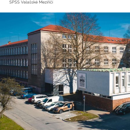
SPŠS Valašské Meziříčí