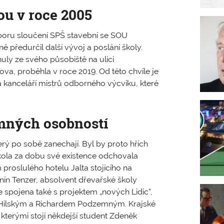
ou v roce 2005
oru sloučení SPŠ stavební se SOU
ě předurčil další vývoj a poslání školy.
uly ze svého působiště na ulici
va, proběhla v roce 2019. Od této chvíle je
a kanceláří mistrů odborného výcviku, které
amných osobností
terý po sobě zanechají. Byl by proto hřích
kola za dobu své existence odchovala
 proslulého hotelu Jalta stojícího na
ín Tenzer, absolvent dřevařské školy
e spojena také s projektem „nových Lidic“,
m Hilským a Richardem Podzemným. Krajské
kterými stojí někdejší student Zdeněk