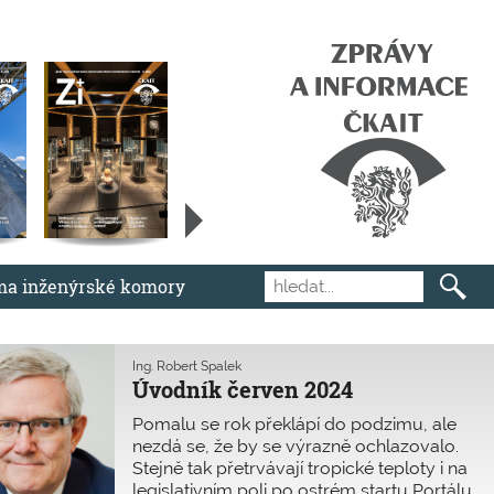
ma inženýrské komory
Ing. Robert Špalek
Úvodník červen 2024
Pomalu se rok překlápí do podzimu, ale
nezdá se, že by se výrazně ochlazovalo.
Stejně tak přetrvávají tropické teploty i na
legislativním poli po ostrém startu Portálu