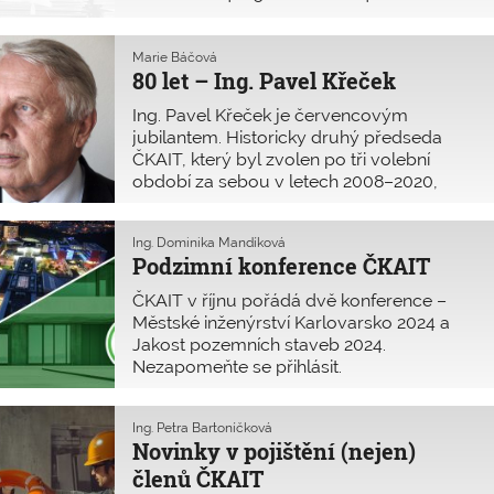
prezenční formu setkávání.
v jihočeském hotelu Rezidence v Nových
Hradech. Výjezdního zasedání se
účastnilo všech 15 členů.
Marie Báčová
80 let – Ing. Pavel Křeček
Ing. Pavel Křeček je červencovým
jubilantem. Historicky druhý předseda
ČKAIT, který byl zvolen po tři volební
období za sebou v letech 2008–2020,
patří k zakládajícím členům Komory.
Ing. Dominika Mandíková
Podzimní konference ČKAIT
ČKAIT v říjnu pořádá dvě konference –
Městské inženýrství Karlovarsko 2024 a
Jakost pozemních staveb 2024.
Nezapomeňte se přihlásit.
Ing. Petra Bartoníčková
Novinky v pojištění (nejen)
členů ČKAIT