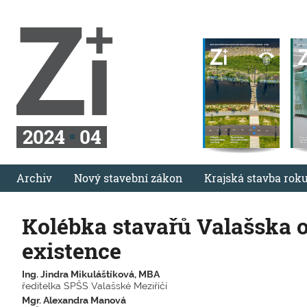
2024
04
Archiv
Nový stavební zákon
Krajská stavba rok
Kolébka stavařů Valašska os
existence
Ing. Jindra Mikuláštíková, MBA
ředitelka SPŠS Valašské Meziříčí
Mgr. Alexandra Manová