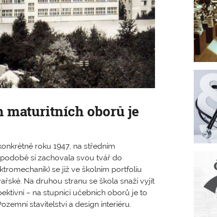
 maturitních oborů je
onkrétně roku 1947, na středním
 podobě si zachovala svou tvář do
ktromechanik) se již ve školním portfoliu
vařské. Na druhou stranu se škola snaží vyjít
ktivní – na stupnici učebních oborů je to
zemní stavitelství a design interiéru.