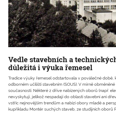
Vedle stavebních a technických
důležitá i výuka řemesel
Tradice výuky řemesel odstartovala v poválečné době, k
odborném učilišti stavebním (SOUS). V mírně obměněné
současnosti. Některé z dříve nabízených oborů (např. ele
nevyskytují, jelikož nespadají do oblasti stavební ani dře
vstříc nejnovějším trendům a nabízí obory mladé a perspe
kupříkladu Montér suchých staveb, ze studijních oborů Po