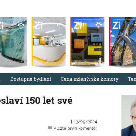
u
Dostupné bydlení
Cena inženýrské komory
Té
laví 150 let své
13/09/2024
Vložte první komentář