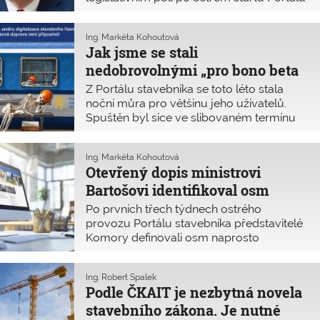
stavebníka a nového stavebního zákona.
Nepředpokládal jsem, že by start tak
Ing. Markéta Kohoutová
složitého systému pracoval hn
Jak jsme se stali
nedobrovolnými „pro bono beta
testery“ Portálu stavebníka
Z Portálu stavebníka se toto léto stala
noční můra pro většinu jeho uživatelů.
Spuštěn byl sice ve slibovaném termínu
1. července, ale chyběla mu řada
podstatných funkcionalit a jeho
Ing. Markéta Kohoutová
uživatelská nepřívětivost zdaleka předčila
Otevřený dopis ministrovi
obavy autorizovaných osob. Namísto
Bartošovi identifikoval osm
slibovaného zkrácení lhůt nastala panika
a paralýza povolovacího řízení. To jsou
zásadních problémů Portálu
Po prvních třech týdnech ostrého
zřejmé důvody, proč se problémy Portálu
stavebníka
provozu Portálu stavebníka představitelé
stavebníka staly i jednou z hlavních letních
Komory definovali osm naprosto
aktivit představitelů Komory. Pro ty, kteří
zásadních a šest drobnějších chyb. Ty
se zatím s portálem zatím nepokusili
byly popsány v
otevřeném dopise ČKAIT
pracovat a teprve je to čeká, přinášíme
Ing. Robert Špalek
ministrovi MMR z 25. července 2024
.
stručné ohlédnutí za průběhem prvních
Podle ČKAIT je nezbytná novela
Ing. Radim Loukota doplňuje informaci o
týdnů života digitalizace nových
stavebního zákona. Je nutné
tom, zda a jak se tyto chyby ke konci
povolovacích procesů.