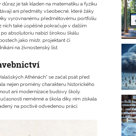
ý důraz je tak kladen na matematiku a fyziku
ávají ani předměty všeobecné, které žáky
t. Díky vyrovnanému předmětovému portfoliu
z nich také úspěšně pokračuje v dalším
 po absolutoriu nabízí širokou škálu
ostech jako mistr, projektant či
ikání na živnostenský list.
avebnictví
„Valašských Athénách“ se začal psát před
ala nejen proměny charakteru historického
nout ani modernizace budovy školy.
učasnosti neměnné a škola díky nim získala
ladený na poctivě odvedenou práci.