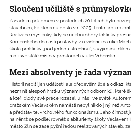
Sloučení učiliště s průmyslovk
Zásadním průlomem v posledních 20 letech bylo bezesp
stavebním, ke kterému došlo v r. 2005. Tento krok razantn
Realizace myšlenky, kdy se učební obory fakticky přesun
Komenského do části přístavby v rezidenci na ulici Mácho
škola prakticky „pod jednou střechou“, s výjimkou dílen 
mají své stálé místo v prostorách v ulici Vrbenská.
Mezi absolventy je řada význ
Historii nepíší jen události, ale především lidé a odkaz, k
nezmínit alespoň hrstku významných odborníků, které š
a kteří plody své práce rozeseli u nás i ve světě. Autorem
pražském Václavském náměstí nebyl nikdo jiný než Anton
a představitel vrcholného funkcionalismu. Jeho činnost j
na němž se podílel rovněž s abiturienty školy Václave
město Zlín se zase pyšní řadou realizovaných staveb, za 