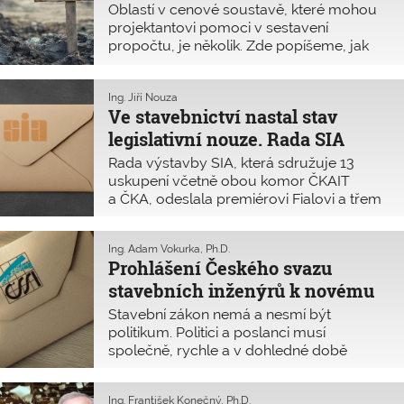
využíván systém kontroly jakosti jak
Oblastí v cenové soustavě, které mohou
v průběhu realizace, tak především
projektantovi pomoci v sestavení
v průběhu užívání díla. Tyto prohlídky
propočtu, je několik. Zde popíšeme, jak
bývají zakotveny v resortních předpisech
pro určení předpokládané hodnoty
a v průběhu realizace se na ně odvolává
stavby ve fázi stavebního povolení použít
smlouva o dílo.
agregované položky z cenové soustavy
Ing. Jiří Nouza
Ve stavebnictví nastal stav
RTS, která byla naposledy aktualizována
v srpnu 2024.
legislativní nouze. Rada SIA
požaduje neprodlené řešení
Rada výstavby SIA, která sdružuje 13
uskupení včetně obou komor ČKAIT
a ČKA, odeslala premiérovi Fialovi a třem
ministrům Bartošovi, Síkelovi a Kupkovi
výzvu, aby poslanecká sněmovna ve
Ing. Adam Vokurka, Ph.D.
stavu legislativní nouze řešila současnou
Prohlášení Českého svazu
kritickou situaci při povolování staveb
stavebních inženýrů k novému
podle nového stavebního zákona. Všichni
členové rady se shodli, že je třeba
stavebnímu zákonu a Portálu
Stavební zákon nemá a nesmí být
neprodleně minimalizovat škody a situaci
stavebníka
politikum. Politici a poslanci musí
napravit. Dopis byl odeslán 23. srpna 2024
společně, rychle a v dohledné době
a dán na vědomí i všem poslancům
vyřešit problém, který nový stavební
a senátorům. Zde publikujeme jeho znění.
zákon a především digitalizace procesů
Odpověď premiéra Petra Fialy ze dne 5.
Ing. František Konečný, Ph.D.