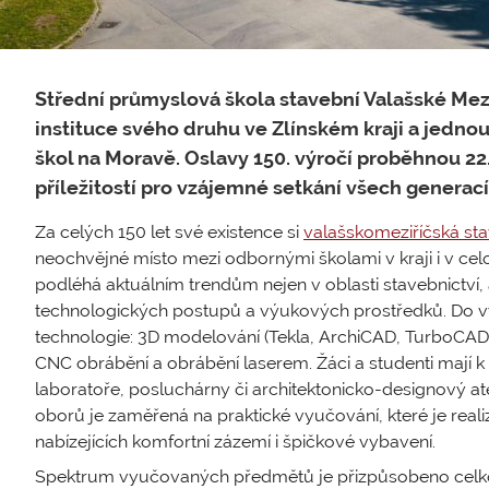
Střední průmyslová škola stavební Valašské Meziř
instituce svého druhu ve Zlínském kraji a jedno
škol na Moravě. Oslavy 150. výročí proběhnou 22.
příležitostí pro vzájemné setkání všech generací
Za celých 150 let své existence si
valašskomeziříčská st
neochvějné místo mezi odbornými školami v kraji i v celo
podléhá aktuálním trendům nejen v oblasti stavebnictví, 
technologických postupů a výukových prostředků. Do vý
technologie: 3D modelování (Tekla, ArchiCAD, TurboCAD), B
CNC obrábění a obrábění laserem. Žáci a studenti mají 
laboratoře, posluchárny či architektonicko-designový a
oborů je zaměřená na praktické vyučování, které je real
nabízejících komfortní zázemí i špičkové vybavení.
Spektrum vyučovaných předmětů je přizpůsobeno celkov