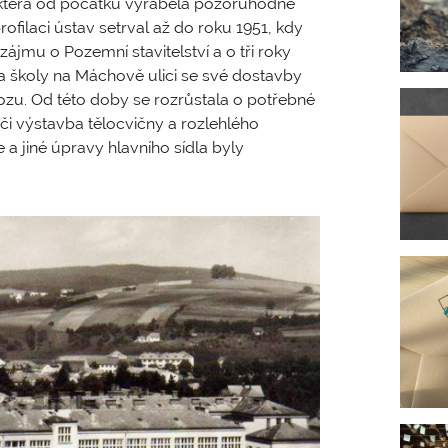
u, která od počátku vyráběla pozoruhodné
ofilaci ústav setrval až do roku 1951, kdy
zájmu o Pozemní stavitelství a o tři roky
a školy na Máchově ulici se své dostavby
ozu. Od této doby se rozrůstala o potřebné
či výstavba tělocvičny a rozlehlého
 a jiné úpravy hlavního sídla byly