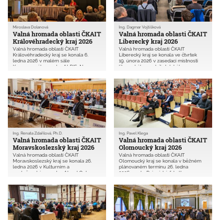
jednání vystoupil i předseda Senátu
Miloš Vystrčil.
Miroslava Dolanová
Ing. Dagmar Vojtíšková
Valná hromada oblasti ČKAIT
Valná hromada oblasti ČKAIT
Královéhradecký kraj 2026
Liberecký kraj 2026
Valná hromada oblasti ČKAIT
Valná hromada oblasti ČKAIT
Královéhradecký kraj se konala 6.
Liberecký kraj se konala ve čtvrtek
ledna 2026 v malém sále
19. února 2026 v zasedací místnosti
Kongresového centra ALDIS. Na
libereckého podnikatelského
valnou hromadu bylo pozváno všech
inkubátoru (Lipo.ink). Na valnou
2 030 členů. Zúčastnilo se jí
hromadu bylo pozváno všech 996
92 autorizovaných osob (4,5 % všech
členů. Zúčastnilo se jí 42
členů oblasti) a 17 hostů.
autorizovaných osob (4,3 % všech
členů oblasti) a 5 hostů. Bylo zvoleno
6 delegátů na shromáždění delegátů
a 2 kandidáti do orgánů ČKAIT.
Ing. Renata Zdařilová, Ph.D.
Ing. Pavel Klega
Valná hromada oblasti ČKAIT
Valná hromada oblasti ČKAIT
Moravskoslezský kraj 2026
Olomoucký kraj 2026
Valná hromada oblasti ČKAIT
Valná hromada oblasti ČKAIT
Moravskoslezský kraj se konala 26.
Olomoucký kraj se konala v běžném
ledna 2026 v Kulturním a
plánovaném termínu 26. ledna
společenském centru Akord Ostrava.
2026 v aule Právnické fakulty
Na valnou hromadu bylo pozváno
Univerzity Palackého Olomouc. Na
všech 2 870 členů. Zúčastnilo se jí 113
valnou hromadu bylo pozváno všech
autorizovaných osob (3,9 % všech
1 555 členů. Zúčastnilo se jí 71
členů oblasti) a 24 hostů.
autorizovaných osob (4,6 % všech
členů oblasti).