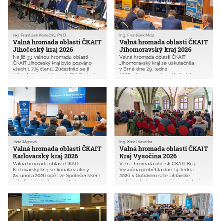
především vysocí zástupci Hasičského
záchranného sboru.
Ing. František Konečný, Ph.D.
Ing. František Mráz
Valná hromada oblasti ČKAIT
Valná hromada oblasti ČKAIT
Jihočeský kraj 2026
Jihomoravský kraj 2026
Na již 33. valnou hromadu oblasti
Valná hromada oblasti ČKAIT
ČKAIT Jihočeský kraj bylo pozváno
Jihomoravský kraj se uskutečnila
všech 1 775 členů. Zúčastnilo se jí
v Brně dne 29. ledna
110 autorizovaných osob (6,2 % všech
2026 v kongresovém sále hotelu
členů oblasti).
Avanti. Na valnou hromadu bylo
pozváno všech 4 854 členů oblasti
a zúčastnilo se jí 118 autorizovaných
osob (2,4 % všech členů oblasti).
Jana Jágrová
Ing. Karel Vaverka
Valná hromada oblasti ČKAIT
Valná hromada oblasti ČKAIT
Karlovarský kraj 2026
Kraj Vysočina 2026
Valná hromada oblasti ČKAIT
Valná hromada oblasti ČKAIT Kraj
Karlovarský kraj se konala v úterý
Vysočina proběhla dne 14. ledna
24. února 2026 opět ve Společenském
2026 v Gotickém sále Jihlavské
sále Krajské knihovny v Karlových
radnice. Je to pro nás již mnohaleté
Varech. Na valnou hromadu bylo
tradiční prostředí, které je svojí tváří
pozváno všech 816 členů. Zúčastnilo
a důstojností velmi vhodné pro tento
se jí 26 autorizovaných osob (3,2 %) a
účel. Na valnou hromadu bylo
14 hostů.
pozváno všech 1 035 členů. Zúčastnilo
se jí 48 autorizovaných osob (5 %
všech členů oblasti) a 9 hostů. Na