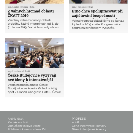
Ing. Radek Hnízdil, Ph.D.
Ing. František Mráz
Z valných hromad oblastí
Brno chce spolupracovat při
ČKAIT 2019
zajišťování bezpečnosti
provozu na komunikacích
Všechny valné hromady oblastí
Valná hromada oblasti Brno se konala
proběhly řádně v termínech od 8. do
24. ledna 2019 v sále Kongresového
31. ledna 2019. Valné hromady oblastí
centra na brněnském výstavišti.
zvolily své zástupce a náhradníky na
Účastnilo se jí 153 členů oblasti,
Shromáždění delegátů ČKAIT 2019,
z celkového počtu 4596 se jednalo
kde budou 30. března tradičně
o 3,3 %.
vyhlášeny i výsledky letošní Ceny
Inženýrské komory.
Ing. František Hladík
České Budějovice vyzývají
své členy k intenzivnější
spolupráci
Valná hromada oblasti České
Budějovice se konala 16. ledna 2019
opět v Clarion Congress Hotelu České
Budějovice za účasti 161 členů, to je 9,1
% z 1768 evidovaných autorizovaných
osob v oblasti, a 16 čestných hostů.
Archiv čísel
PROFESIS
Redakce a tiráž
eduK
Odhlášení tiskové verze
Cena inženýrské komory
Přihlášení k newsletteru Z+i
Téma inženýrské komory