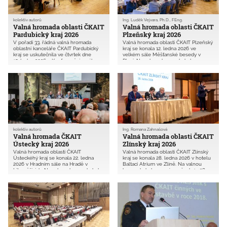
kolektiv autorů
Ing. Luděk Vejvara, Ph.D., FEng.
Valná hromada oblasti ČKAIT
Valná hromada oblasti ČKAIT
Pardubický kraj 2026
Plzeňský kraj 2026
V pořadí 33. řádná valná hromada
Valná hromada oblasti ČKAIT Plzeňský
oblastní kanceláře ČKAIT Pardubický
kraj se konala 12. ledna 2026 ve
kraj se uskutečnila ve čtvrtek dne
velkém sále Měšťanské besedy v
15. ledna 2026 v Konferenčním sále
Plzni. Na valnou hromadu bylo
Domu techniky v Pardubicích. Na
pozváno všech 2 590 členů. Zúčastnilo
valnou hromadu bylo pozváno všech
se jí 115 autorizovaných osob (6,8 %
1 081 členů. Zúčastnilo se jí 73
všech členů oblasti).
autorizovaných osob (6,8 % všech
členů oblasti).
kolektiv autorů
Ing. Romana Zahnašová
Valná hromada ČKAIT
Valná hromada oblasti ČKAIT
Ústecký kraj 2026
Zlínský kraj 2026
Valná hromada oblasti ČKAIT
Valná hromada oblasti ČKAIT Zlínský
Ústeckéhý kraj se konala 22. ledna
kraj se konala 28. ledna 2026 v hotelu
2026 v Hradním sále na Hradě v
Baltaci Atrium ve Zlíně. Na valnou
Litoměřicích. Na valnou hromadu bylo
hromadu bylo pozváno všech 1 438
pozváno všech 1 731 členů. Zúčastnilo
členů. Zúčastnilo se jí 67
se jí 76 autorizovaných členů (4,4 %
autorizovaných osob (4,7 % všech
všech členů oblasti).
členů oblasti).