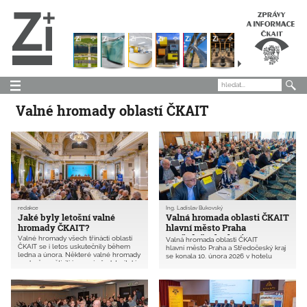
Valné hromady oblastí ČKAIT
redakce
Ing. Ladislav Bukovský
Jaké byly letošní valné
Valná hromada oblasti ČKAIT
hromady ČKAIT?
hlavní město Praha
a Středočeský kraj 2026
Valné hromady všech třinácti oblastí
Valná hromada oblasti ČKAIT
ČKAIT se i letos uskutečnily během
hlavní město Praha a Středočeský kraj
ledna a února. Některé valné hromady
se konala 10. února 2026 v hotelu
osobně navštívili i vysocí představitelé
Don Giovanni v Praze. Na valnou
státu nebo samosprávy. Například
hromadu bylo pozváno všech
v Jihlavě se jednání zúčastnil předseda
10 758 členů. Zúčastnilo se jí
Senátu ČR, v Pardubicích hejtman
209 autorizovaných osob (1,9 % všech
kraje, v Českých Budějovicích
členů oblasti) a mnoho hostů.
primátorka města, v Ostravě