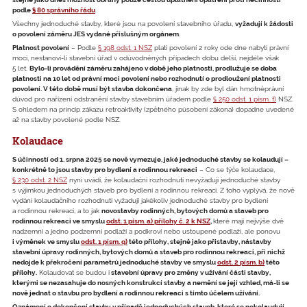
podle
§ 80 správního řádu
.
Všechny jednoduché stavby, které jsou na povolení stavebního úřadu,
vyžadují k žádosti
o povolení záměru JES vydané příslušným orgánem
.
Platnost povolení
– Podle
§ 198 odst. 1 NSZ
platí povolení 2 roky ode dne nabytí právní
moci, nestanoví-li stavební úřad v odůvodněných případech dobu delší, nejdéle však
5 let.
Bylo-li provádění záměru zahájeno v době jeho platnosti, prodlužuje se doba
platnosti na 10 let od právní moci povolení nebo rozhodnutí o prodloužení platnosti
povolení. V této době musí být stavba dokončena
, jinak by zde byl dán hmotněprávní
důvod pro nařízení odstranění stavby stavebním úřadem podle
§ 250 odst. 1 písm. f)
NSZ.
S ohledem na princip zákazu retroaktivity (zpětného působení zákona) dopadne uvedené
až na stavby povolené podle NSZ.
Kolaudace
S účinností od 1. srpna 2025 se nově vymezuje, jaké jednoduché stavby se kolaudují –
konkrétně to jsou stavby pro bydlení a rodinnou rekreaci
– Co se týče kolaudace,
§ 230 odst. 2 NSZ
nyní uvádí, že kolaudační rozhodnutí nevyžadují jednoduché stavby
s výjimkou jednoduchých staveb pro bydlení a rodinnou rekreaci. Z toho vyplývá, že nově
vydání kolaudačního rozhodnutí vyžadují jakékoliv jednoduché stavby pro bydlení
a rodinnou rekreaci, a to jak
novostavby rodinných, bytových domů a staveb pro
rodinnou rekreaci ve smyslu
odst. 1 písm. a) přílohy č. 2 k NSZ
,
které mají nejvýše dvě
nadzemní a jedno podzemní podlaží a podkroví nebo ustoupené podlaží, ale ponovu
i výměnek ve smyslu
odst. 1 písm. q)
této přílohy, stejně jako přístavby, nástavby
stavební úpravy rodinných, bytových domů a staveb pro rodinnou rekreaci, při nichž
nedojde k překročení parametrů jednoduché stavby ve smyslu
odst. 2 písm. b)
této
přílohy.
Kolaudovat se budou i
stavební úpravy pro změny v užívání části stavby,
kterými se nezasahuje do nosných konstrukcí stavby a nemění se její vzhled, má-li se
nově jednat o stavbu pro bydlení a rodinnou rekreaci s tímto účelem užívání.
Oznámení o dokončení stavby v případě jednoduchých staveb, které se nekolaudují
–