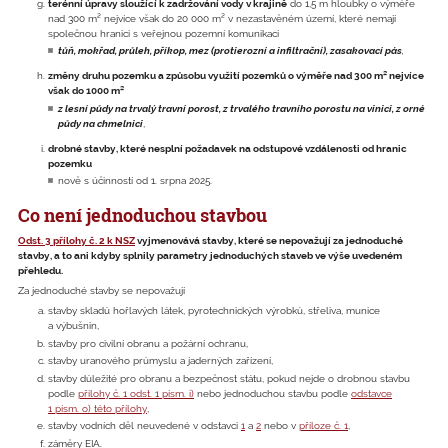
terénní úpravy sloužící k zadržování vody v krajině
do 1,5 m hloubky o výměře
nad 300 m² nejvíce však do 20 000 m² v nezastavěném území, které nemají
společnou hranici s veřejnou pozemní komunikací
tůň, mokřad, průleh, příkop, mez (protierozní a infiltrační), zasakovací pás
,
změny druhu pozemku a způsobu využití pozemků o výměře nad 300 m² nejvíce
však do 1000 m²
z lesní půdy na trvalý travní porost, z trvalého travního porostu na vinici, z orné
půdy na chmelnici
,
drobné stavby, které nesplní požadavek na odstupové vzdálenosti od hranic
pozemku
nově s účinností od 1. srpna 2025.
Co není jednoduchou stavbou
Odst. 3 přílohy č. 2 k NSZ
vyjmenovává stavby, které se nepovažují za jednoduché
stavby, a to ani kdyby splnily parametry jednoduchých staveb ve výše uvedeném
přehledu.
Za jednoduché stavby se nepovažují
stavby skladů hořlavých látek, pyrotechnických výrobků, střeliva, munice
a výbušnin,
stavby pro civilní obranu a požární ochranu,
stavby uranového průmyslu a jaderných zařízení,
stavby důležité pro obranu a bezpečnost státu, pokud nejde o drobnou stavbu
podle
přílohy č. 1 odst. 1 písm. i)
nebo jednoduchou stavbu podle
odstavce
1 písm. o) této přílohy
,
stavby vodních děl neuvedené v odstavci
1
a
2
nebo v
příloze č. 1
,
záměry EIA.