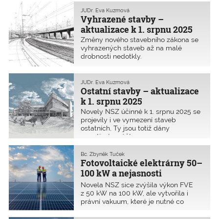
projektovou dokumentaci pro povolení
záměru i provádění stavby a také se
JUDr. Eva Kuzmová
kolaudují. V tomto příspěvku
Vyhrazené stavby –
přinášíme kompletní přehled toho, jak
aktualizace k 1. srpnu 2025
jsou vymezeny jednoduché stavby
Změny nového stavebního zákona se
k tomuto datu a co pro ně platí.
vyhrazených staveb až na malé
drobnosti nedotkly.
JUDr. Eva Kuzmová
Ostatní stavby – aktualizace
k 1. srpnu 2025
Novely NSZ účinné k 1. srpnu 2025 se
projevily i ve vymezení staveb
ostatních. Ty jsou totiž dány
negativním výčtem.
Bc. Zbyněk Tuček
Fotovoltaické elektrárny 50–
100 kW a nejasnosti
v právních předpisech
Novela NSZ sice zvýšila výkon FVE
z 50 kW na 100 kW, ale vytvořila i
právní vakuum, které je nutné co
nejdříve vyřešit. FVE do 100 kW nově
mohou být povolovány a realizovány