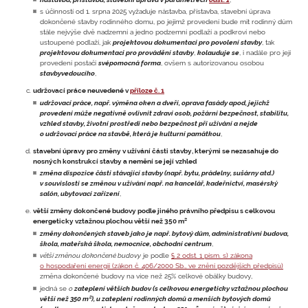
s účinností od 1. srpna 2025 vyžaduje nástavba, přístavba, stavební úprava
dokončené stavby rodinného domu, po jejímž provedení bude mít rodinný dům
stále nejvýše dvě nadzemní a jedno podzemní podlaží a podkroví nebo
ustoupené podlaží, jak
projektovou dokumentaci pro povolení stavby
, tak
projektovou dokumentaci pro provádění stavby
,
kolauduje se
, i nadále pro její
provedení postačí
svépomocná forma
, ovšem s autorizovanou osobou
stavbyvedoucího
,
udržovací práce neuvedené v
příloze č. 1
udržovací práce, např. výměna oken a dveří, oprava fasády apod, jejichž
provedení může negativně ovlivnit zdraví osob, požární bezpečnost, stabilitu,
vzhled stavby, životní prostředí nebo bezpečnost při užívání a nejde
o udržovací práce na stavbě, která je kulturní památkou
,
stavební úpravy pro změny v užívání části stavby, kterými se nezasahuje do
nosných konstrukcí stavby a nemění se její vzhled
změna dispozice části stávající stavby (např. bytu, prádelny, sušárny atd.)
v souvislosti se změnou v užívání např. na kancelář, kadeřnictví, masérský
salón, ubytovací zařízení
,
větší změny dokončené budovy podle jiného právního předpisu s celkovou
energeticky vztažnou plochou větší než 350 m²
změny dokončených staveb jako je např. bytový dům, administrativní budova,
škola, mateřská škola, nemocnice, obchodní centrum
,
větší změnou dokončené budovy
je podle
§ 2 odst. 1 písm. s) zákona
o hospodaření energií (zákon č. 406/2000 Sb., ve znění pozdějších předpisů)
změna dokončené budovy na více než 25% celkové obálky budovy,
jedná se
o
zateplení větších budov (s celkovou energeticky vztažnou plochou
větší než 350 m²), u zateplení rodinných domů a menších bytových domů