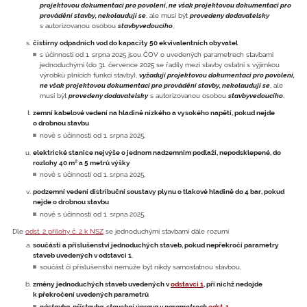
projektovou dokumentaci pro povolení, ne však projektovou dokumentaci pro
provádění stavby, nekolaudují se
, ale musí být
provedeny dodavatelsky
s autorizovanou osobou
stavbyvedoucího
,
čistírny odpadních vod do kapacity 50 ekvivalentních obyvatel
s účinností od 1. srpna 2025 jsou ČOV o uvedených parametrech stavbami
jednoduchými (do 31. července 2025 se řadily mezi stavby ostatní s výjimkou
výrobků plnících funkci stavby),
vyžadují projektovou dokumentaci pro povolení,
ne však projektovou dokumentaci pro provádění stavby, nekolaudují se
, ale
musí být
provedeny dodavatelsky
s autorizovanou osobou
stavbyvedoucího
,
zemní kabelové vedení na hladině nízkého a vysokého napětí, pokud nejde
o drobnou stavbu
nově s účinností od 1. srpna 2025,
elektrické stanice nejvýše o jednom nadzemním podlaží, nepodsklepené, do
rozlohy 40 m² a 5 metrů výšky
nově s účinností od 1. srpna 2025,
podzemní vedení distribuční soustavy plynu o tlakové hladině do 4 bar, pokud
nejde o drobnou stavbu
nově s účinností od 1. srpna 2025.
Dle
odst. 2 přílohy č. 2 k NSZ
se jednoduchými stavbami dále rozumí
součásti a příslušenství jednoduchých staveb, pokud nepřekročí parametry
staveb uvedených v odstavci 1
,
součást či příslušenství nemůže být nikdy samostatnou stavbou,
změny jednoduchých staveb uvedených v
odstavci 1
, při nichž nedojde
k překročení uvedených parametrů
nástavba, přístavba, stavební úprava v parametrech
odst. 1
,