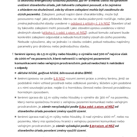
(s celkovou energeticky vztažnou plochou 350 m² a méně) závisí na správním
uvážení stavebního úřadu, jak takovéto zateplení posoudí, a to zejména
s ohledem na skutečnost, zda by vlivem zateplení mohlo být zasáhnuto do
cizích pozemků.
Zateplení, pokud naplní dané charakteristiky, může být
posouzeno např. jako
přístavba
, kterou se stavba půdorysně rozšiřuje, nebo jako
změna jednoduché stavby
uvedené v
odstavci 1 přílohy č. 2 k NSZ
. Stavební úřad
by takovéto zateplení mohl posoudit i jako
stavební úpravu uvedenou v rámci
drobných staveb
(
příloha č. 1 odst. 1 písm. e) NSZ
), pokud tomuto zařazení bude
konkrétní zateplení odpovídat a
nebude hrozit žádný zásah do cizího pozemku
.
Nebude vyloučeno, aby se jednalo i o stavbu ostatní, pokud nebudou naplněny
parametry pro drobnou nebo jednoduchou stavbu,
terénní úpravy do 1,5 m výšky nebo hloubky o výměře nad 300 m² nejvíce však
do 1000 m² na pozemcích, které nehraničí s veřejnými pozemními
komunikacemi nebo veřejným prostranstvím, pokud nedochází k nakládání
s odpady
dětské hřiště, golfové hřiště, bikrosová dráha (BMX)
,
terénní úpravou
se podle
§ 8 NSZ
rozumí zemní práce a změny terénu, jimiž se
podstatně mění vzhled prostředí nebo odtokové poměry, těžební a jim podobné
a s nimi související práce, nejde-li o hornickou činnost nebo činnost prováděnou
hornickým způsobem,
terénní úprava do 1,5 m výšky nebo hloubky o výměře do 300 m² na pozemku,
který nemá společnou hranici s veřejnou pozemní komunikací nebo veřejným
prostranstvím, je
záměr nevyžadující podle
§ 214 odst. 1 písm. a) NSZ
od
stavebního úřadu povolení změny využití území
,
terénní úprava nad 1,5 m výšky nebo hloubky, či nad výměru 1000 m², nebo na
pozemku, který má společnou hranici s veřejnou pozemní komunikací nebo
veřejným prostranstvím, je
záměr vyžadující podle
§ 213 písm. a) NSZ
od
stavebního úřadu povolení změny využití území
,