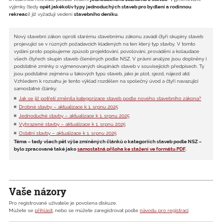
výjimky (tedy
opět jakékoliv typy jednoduchých staveb pro bydlení a rodinnou
rekreac
i) již vyžadují vedení
stavebního deníku
.
Nový stavební zákon oproti starému stavebnímu zákonu zavádí čtyři skupiny staveb
projevující se v různých požadavcích kladených na ten který typ stavby. V tomto
vydání proto popisujeme způsob projektování, povolování, provádění a kolaudace
všech čtyřech skupin staveb členěných podle NSZ. V právní analýze jsou doplněny i
podstatné zmínky o vyjmenovaných skupinách staveb v souvisejících předpisech. Ty
jsou podstatné zejména u takových typů staveb, jako je plot, sjezd, nájezd atd.
Vzhledem k rozsahu je tento výklad rozdělen na společný úvod a čtyři navazující
samostatné články:
Jak se již potřetí změnila kategorizace staveb podle nového stavebního zákona?
Drobné stavby – aktualizace k 1. srpnu 2025
Jednoduché stavby – aktualizace k 1. srpnu 2025
Vyhrazené stavby – aktualizace k 1. srpnu 2025
Ostatní stavby – aktualizace k 1. srpnu 2025
Téma – tedy všech pět výše zmíněných článků o kategoriích staveb podle NSZ –
bylo zpracované také jako
samostatná příloha ke stažení ve formátu PDF
.
Vaše názory
Pro registrované uživatele je povolena diskuze.
Můžete se
přihlásit
, nebo se můžete zaregistrovat podle
návodu pro registraci
.