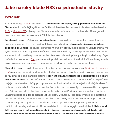
Jaké nároky klade NSZ na jednoduché stavby
Povolení
Z ustanovení
§ 171 NSZ
vyplývá, že
jednoduché stavby vyžadují povolení stavebního
úřadu
, které může být vydáno buď v klasickém řízení o povolení záměru vedeném dle
§ 182
–
§ 200 NSZ
či jako první úkon stavebního úřadu v tzv. zrychleném řízení, jehož
procesní postup je upraven v § 212 tohoto zákona.
Zrychlené řízení
– Základním
předpokladem
pro vydání rozhodnutí ve zrychleném
řízení je skutečnost, že si o vydání takového rozhodnutí
stavebník výslovně v žádosti
požádal a současně
obec, na jejímž území má být stavby nebo zařízení uskutečněna, má
vydán územní plán, nejde o záměr EIA, nejde o záměr vyžadující povolení výjimky nebo
stanovení odchylného postupu podle zákona o ochraně přírody a krajiny, stavba splňuje
požadavky uvedené v
§ 193
a stavebník podal bezvadnou žádost, doložil souhlasy všech
účastníků řízení se záměrem, vyznačené na situačním výkresu dokumentace.
Klasické řízení
– Bude-li vedeno klasické řízení o povolení záměru,
§ 196 odst. 1 písm. a)
NSZ
uvádí, že v případě jednoduché stavby rozhodne stavební úřad o žádosti nejpozději
do 30 dnů ode dne zahájení řízení.
Pozor, tato lhůta však začíná běžet pouze od podání
bezvadné žádosti.
V případě vadné žádosti lhůta pro vydání rozhodnutí běží od počátku
po jejich odstranění. Lhůty pro vydání rozhodnutí (a to i v případě jednoduchých staveb)
mohou být stavebním úřadem prodlouženy formou usnesení poznamenaného do spisu
až o 30 dnů ve zvlášť složitých případech, nebo až o 60 dnů v řízení s velkým počtem
účastníků nebo je-li třeba doručovat veřejnou vyhláškou osobám, jimž se prokazatelně
nedaří doručovat, nebo je-li třeba doručovat do ciziny. Navíc, všechny lhůty pro vydání
rozhodnutí jsou stejně jako v současné právní úpravě vnímány pouze jako lhůty
pořádkové povahy s absencí přímého následku v případě jejich nedodržení.
Nebudou-li
lhůty pro vydání rozhodnutí stavebním úřadem dodrženy, stavebník tak bude mít
stejně jako dnes možnost obrany pouze cestou uplatnění opatření proti nečinnosti