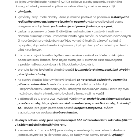
po jejím umístění bude nejméně 50 % z celkové plochy pozemku rodinného
domu; požadavky územního plánu na sklon střechy stavby se nepoužijí
výměnek
,
výměnky, resp. malé domky, které je možné postavit na pozemku
u stávajícího
rodinného domu na jednom stavebním pozemku
(startovací bydlení event.
vícegenerační bydlení),
podmínkou je vzájemné funkční propojení
,
vazba na pozemky určené již dřívějším rozhodnutím k zastavění rodinným
domem eliminuje riziko umisťování tohoto typu záměrů v oblastech nevhodných
či neurčených pro výstavbu (například ve volné krajině); zároveň se jedná
o pojistku, aby nedocházelo k vytváření „obytných kempů“ v místech pro tento
účel neurčených,
tuto stavbu výminkového bydlení není možné využívat za účelem zisku jako
podnikatelskou činnost, čímž dojde mimo jiné k eliminaci rizik souvisejících
s problematikou poskytování krátkodobého ubytování,
pro tuto funkci bydlení je vhodné použít
tzv. modulové domy, popř. jiné výrobky
plnící funkci stavby,
na stavby sloužící jako výminkové bydlení
se nevztahují požadavky územního
plánu na sklon střech
, neboť v opačném případě by mohlo dojít
k nepřiměřenému omezení výběru možných modulových domů, které by bylo
možné pro účely výminkového bydlení v tomto režimu využít
s účinností od 1. srpna 2025 vyžadují výměnky jak
projektovou dokumentaci pro
povolení stavby
, tak
projektovou dokumentaci pro provádění stavby
,
kolaudují
se
, i nadále pro jejich provedení postačí
svépomocná forma
, ovšem
s autorizovanou osobou
stavbyvedoucího
,
studny k odběru vody, jenž nepřekračuje 6 000 m³ za kalendářní rok nebo 500 m³
v každém měsíci kalendářního roku
s účinností od 1. srpna 2025 jsou studny o uvedených parametrech stavbami
jednoduchými (do 31. července 2025 se řadily mezi stavby ostatní),
vyžadují