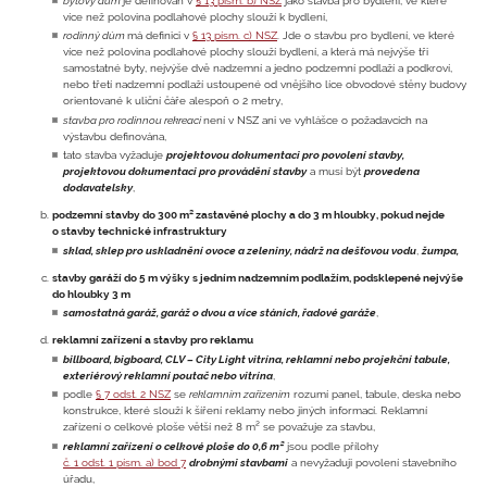
bytový dům
je definován v
§ 13 písm. b) NSZ
jako stavba pro bydlení, ve které
více než polovina podlahové plochy slouží k bydlení,
rodinný dům
má definici v
§ 13 písm. c) NSZ
. Jde o stavbu pro bydlení, ve které
více než polovina podlahové plochy slouží bydlení, a která má nejvýše tři
samostatné byty, nejvýše dvě nadzemní a jedno podzemní podlaží a podkroví,
nebo třetí nadzemní podlaží ustoupené od vnějšího líce obvodové stěny budovy
orientované k uliční čáře alespoň o 2 metry,
stavba pro rodinnou rekreaci
není v NSZ ani ve vyhlášce o požadavcích na
výstavbu definována,
tato stavba vyžaduje
projektovou dokumentaci pro povolení stavby,
projektovou dokumentaci pro provádění stavby
a musí být
provedena
dodavatelsky
,
podzemní stavby do 300 m² zastavěné plochy a do 3 m hloubky, pokud nejde
o stavby technické infrastruktury
sklad, sklep pro uskladnění ovoce a zeleniny, nádrž na dešťovou vodu
,
žumpa,
stavby garáží do 5 m výšky s jedním nadzemním podlažím, podsklepené nejvýše
do hloubky 3 m
samostatná garáž, garáž o dvou a více stáních, řadové garáže
,
reklamní zařízení a stavby pro reklamu
billboard, bigboard, CLV – City Light vitrína, reklamní nebo projekční tabule,
exteriérový reklamní poutač nebo vitrína
,
podle
§ 7 odst. 2 NSZ
se
reklamním zařízením
rozumí panel, tabule, deska nebo
konstrukce, které slouží k šíření reklamy nebo jiných informací. Reklamní
zařízení o celkové ploše větší než 8 m² se považuje za stavbu,
reklamní zařízení o celkové ploše do 0,6 m²
jsou podle přílohy
č. 1 odst. 1 písm. a) bod 7
drobnými stavbami
a nevyžaduji povolení stavebního
úřadu,