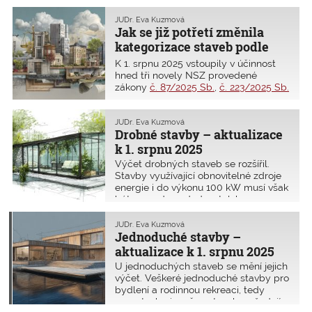
formátech CAD, které jsou nejčastěji
Za prvních sedm měsíců nám
používanými programy. CAD se bude
poslanci nadělili dalších šest novel
JUDr. Eva Kuzmová
moci nadále používat pouze
Jak se již potřetí změnila
nového stavebního zákona. Na konci
u regulačních plánů, kterých je ale jen
prázdnin jsme jich tedy měli již
kategorizace staveb podle
minimum.
dvanáct. Vyznat se v nich je poměrně
nového stavebního zákona?
K 1. srpnu 2025 vstoupily v účinnost
složité, proto přinášíme ucelený
hned tři novely NSZ provedené
přehled hlavních změn.
zákony
č. 87/2025 Sb.
,
č. 223/2025 Sb.
a
č. 249/2025 Sb.
, které se mj. dotýkají
i rozdělení staveb podle NSZ a
požadavků na ně kladených. Jak jsou
JUDr. Eva Kuzmová
Drobné stavby – aktualizace
tedy vymezeny drobné stavby k
tomuto datu a co pro ně platí?
k 1. srpnu 2025
Výčet drobných staveb se rozšířil.
Stavby využívající obnovitelné zdroje
energie i do výkonu 100 kW musí však
být provedeny dodavatelsky s
autorizovanou osobou
stavbyvedoucího. Zde přinášíme
JUDr. Eva Kuzmová
kompletní výčet a přehled požadavků
Jednoduché stavby –
na drobné stavby podle NSZ.
aktualizace k 1. srpnu 2025
U jednoduchých staveb se mění jejich
výčet. Veškeré jednoduché stavby pro
bydlení a rodinnou rekreaci, tedy
novostavby i změny staveb, vyžadují