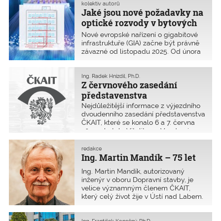
staveb – Nevýrobní objekty. Přesný
kolektiv autorů
Jaké jsou nové požadavky na
název přílohy zní: „Specifické
požadavky pro stavby s hořlavým
optické rozvody v bytových
konstrukčním systémem.“ Přinášíme
domech
Nové evropské nařízení o gigabitové
přehled hlavních změn.
infrastruktuře (GIA) začne být právně
závazné od listopadu 2025. Od února
2026 musí mít fyzickou infrastrukturu
pro optické připojení nejen všechny
nové budovy, ale i ty stávající, které
Ing. Radek Hnízdil, Ph.D.
Z červnového zasedání
procházejí rozsáhlou obnovou. Cílem
je podpořit rychlý internet. Toto
představenstva
nařízení významně ovlivní přípravu
Nejdůležitější informace z výjezdního
staveb i v ČR. Článek proto přináší
dvoudenního zasedání představenstva
rozbor problematiky budování
ČKAIT, které se konalo 6 a 7. června
optických sítí v nových podmínkách.
2025 v hotelu Vitality ve Vendryni
v Moravskoslezském kraji. Jednání se
účastnili všichni členové i pozvaní
redakce
hosté.
Ing. Martin Mandík – 75 let
Ing. Martin Mandík, autorizovaný
inženýr v oboru Dopravní stavby, je
velice významným členem ČKAIT,
který celý život žije v Ústí nad Labem.
Narodil se 14. července 1950 v Praze.