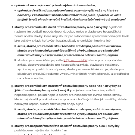
opěrné zdi nebo oplocení, pokud nejde o drobnou stavbu
,
opěrná zeď vyšší než 1 m, oplocení mezi pozemky vyšší než 2 m, které se
nacházejí v zastavěném území nebo zastavitelné ploše, oplocení ve volné
krajině, trvalé ohrady ve volné krajině, všechny ostatní opěrné zdi a oplocení
,
stavby pro zemědělství do 60 m² zastavěné plochy a do 5 m výšky
o jednom
nadzemním podlaží, nepodsklepené, pokud nejde o stavby pro hospodářská
zvířata anebo stavby, které mají sloužit pro skladování a zpracování hořlavých látek
jako sušičky, sklady hořlavých kapalin, sklady chemických hnojiv a jiné
seník, stavba pro zemědělskou techniku, stavba pro posklizňovou úpravu,
stavba pro skladování produktů rostlinné výroby, stavba pro skladování
minerálních hnojiv a přípravků a prostředků na ochranu rostlin, dojírna
,
stavbou pro zemědělství
je podle
§ 13 písm. h) NSZ
stavba pro hospodářská
zvířata, doprovodná stavba pro hospodářská zvířata, stavba pro rostlinnou
výrobu a pro posklizňovou úpravu, stavba pro zemědělské stroje, stavba pro
skladování produktů rostlinné výroby, minerálních hnojiv, přípravků a prostředků
na ochranu rostlin,
stavby pro zemědělství nad 60 m² zastavěné plochy nebo nad 5 m výšky do
300 m² zastavěné plochy a do 7 m výšky
, o jednom nadzemním podlaží,
nepodsklepené, pokud nejde o stavby pro hospodářská zvířata anebo stavby,
které mají sloužit pro skladování a zpracování hořlavých látek jako sušičky, sklady
hořlavých kapalin, sklady chemických hnojiv a jiné
seník, stavba pro zemědělskou techniku, stavba pro posklizňovou úpravu,
stavba pro skladování produktů rostlinné výroby, stavba pro skladování
minerálních hnojiv a přípravků a prostředků na ochranu rostlin, dojírna
,
stavby pro hospodářská zvířata do 60 m² zastavěné plochy a do 5 m výšky
,
podsklepené nejvýše do hloubky 3 m