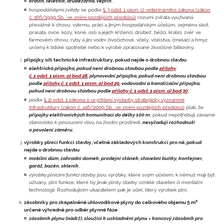
kravín, teletník, drůbežárna, vepřín
,
hospodářskými zvířaty
se podle
§ 3 odst. 1 písm. c) veterinárního zákona (zákon
č. 166/1999 Sb., ve znění pozdějších předpisů)
rozumí zvířata využívaná
převážně k chovu, výkrmu, práci a jiným hospodářským účelům, zejména skot,
prasata, ovce, kozy, koně, osli a jejich kříženci, drůbež, běžci, králíci, zvěř ve
farmovém chovu, ryby a jiní vodní živočichové, včely, včelstva, čmeláci a hmyz
určený k lidské spotřebě nebo k výrobě zpracované živočišné bílkoviny,
přípojky sítí technické infrastruktury, pokud nejde o drobnou stavbu
elektrická přípojka, pokud není drobnou stavbou podle
přílohy
č. 1 odst. 1 písm. a) bod 28
, plynovodní přípojka, pokud není drobnou stavbou
podle
přílohy č. 1 odst. 1 písm. a) bod 29
, vodovodní a kanalizační přípojka,
pokud není drobnou stavbou podle
přílohy č. 1 odst. 1 písm. a) bod 30
,
podle
§ 2i odst. 1 zákona o urychlení výstavby strategicky významné
infrastruktury (zákon č. 416/2009 Sb., ve znění pozdějších předpisů)
platí, že
přípojky elektronických komunikací do délky 100 m
, pokud nepotřebují závazné
stanovisko k posouzení vlivu na životní prostředí,
nevyžadují rozhodnutí
o povolení záměru
,
výrobky plnící funkci stavby, včetně základových konstrukcí pro ně, pokud
nejde o drobnou stavbu
mobilní dům, zahradní domek, prodejní stánek, stavební buňky, kontejner,
garáž, bazén, skleník
,
výrobky plnícími funkci stavby
jsou výrobky, které svým účelem, k němuž mají být
užívány, plní funkce, které by jinak plnily stavby vzniklé stavební či montážní
technologií. Rozhodujícím ukazatelem pak je účel, který výrobek plní,
zásobníky pro zkapalněné uhlovodíkové plyny do celkového objemu 5 m³
určené výhradně pro odběr plynné fáze
zásobník plynu (nádrž), sloužící k uskladnění plynu = koncový zásobník pro