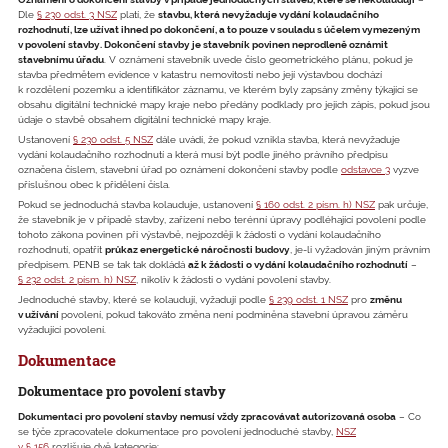
Dle
§ 230 odst. 3 NSZ
platí, že
stavbu, která nevyžaduje vydání kolaudačního
rozhodnutí, lze užívat ihned po dokončení, a to pouze v souladu s účelem vymezeným
v povolení stavby. Dokončení stavby je stavebník povinen neprodleně oznámit
stavebnímu úřadu
. V oznámení stavebník uvede číslo geometrického plánu, pokud je
stavba předmětem evidence v katastru nemovitostí nebo její výstavbou dochází
k rozdělení pozemku a identifikátor záznamu, ve kterém byly zapsány změny týkající se
obsahu digitální technické mapy kraje nebo předány podklady pro jejich zápis, pokud jsou
údaje o stavbě obsahem digitální technické mapy kraje.
Ustanovení
§ 230 odst. 5 NSZ
dále uvádí, že pokud vznikla stavba, která nevyžaduje
vydání kolaudačního rozhodnutí a která musí být podle jiného právního předpisu
označena číslem, stavební úřad po oznámení dokončení stavby podle
odstavce 3
vyzve
příslušnou obec k přidělení čísla.
Pokud se jednoduchá stavba kolauduje, ustanovení
§ 160 odst. 2 písm. h) NSZ
pak určuje,
že stavebník je v případě stavby, zařízení nebo terénní úpravy podléhající povolení podle
tohoto zákona povinen při výstavbě, nejpozději k žádosti o vydání kolaudačního
rozhodnutí, opatřit
průkaz energetické náročnosti budovy
, je-li vyžadován jiným právním
předpisem. PENB se tak tak dokládá
až k žádosti o vydání kolaudačního rozhodnutí
–
§ 232 odst. 2 písm. h) NSZ
, nikoliv k žádosti o vydání povolení stavby.
Jednoduché stavby, které se kolaudují, vyžadují podle
§ 239 odst. 1 NSZ
pro
změnu
v užívání
povolení, pokud takováto změna není podmíněna stavební úpravou záměru
vyžadující povolení.
Dokumentace
Dokumentace pro povolení stavby
Dokumentaci pro povolení stavby nemusí vždy zpracovávat autorizovaná osoba
– Co
se týče zpracovatele dokumentace pro povolení jednoduché stavby,
NSZ
v § 156
rozlišuje dvě kategorie: