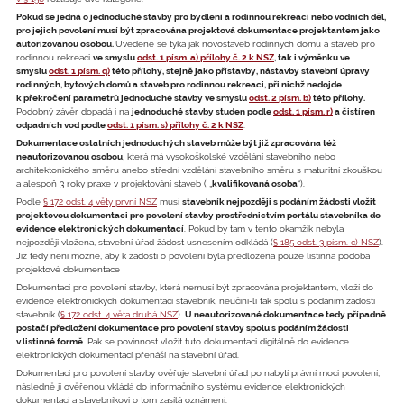
Pokud se jedná o jednoduché stavby pro bydlení a rodinnou rekreaci nebo vodních děl,
pro jejich povolení musí být zpracována projektová dokumentace projektantem jako
autorizovanou osobou.
Uvedené se týká jak novostaveb rodinných domů a staveb pro
rodinnou rekreaci
ve smyslu
odst. 1 písm. a) přílohy č. 2 k NSZ
, tak i výměnku ve
smyslu
odst. 1 písm. q)
této přílohy, stejně jako přístavby, nástavby stavební úpravy
rodinných, bytových domů a staveb pro rodinnou rekreaci, při nichž nedojde
k překročení parametrů jednoduché stavby ve smyslu
odst. 2 písm. b)
této přílohy.
Podobný závěr dopadá i na
jednoduché stavby studen podle
odst. 1 písm. r)
a čistíren
odpadních vod podle
odst. 1 písm. s) přílohy č. 2 k NSZ
.
Dokumentace ostatních jednoduchých staveb může být již zpracována též
neautorizovanou osobou
, která má vysokoškolské vzdělání stavebního nebo
architektonického směru anebo střední vzdělání stavebního směru s maturitní zkouškou
a alespoň 3 roky praxe v projektování staveb ( „
kvalifikovaná osoba
“).
Podle
§ 172 odst. 4 věty první NSZ
musí
stavebník nejpozději s podáním žádosti vložit
projektovou dokumentaci pro povolení stavby prostřednictvím portálu stavebníka do
evidence elektronických dokumentací
. Pokud by tam v tento okamžik nebyla
nejpozději vložena, stavební úřad žádost usnesením odkládá (
§ 185 odst. 3 písm. c) NSZ
).
Již tedy není možné, aby k žádosti o povolení byla předložena pouze listinná podoba
projektové dokumentace
Dokumentaci pro povolení stavby, která nemusí být zpracována projektantem, vloží do
evidence elektronických dokumentací stavebník, neučiní-li tak spolu s podáním žádosti
stavebník (
§ 172 odst. 4 věta druhá NSZ
).
U neautorizované dokumentace tedy případně
postačí předložení dokumentace pro povolení stavby spolu s podáním žádosti
v listinné formě
. Pak se povinnost vložit tuto dokumentaci digitálně do evidence
elektronických dokumentací přenáší na stavební úřad.
Dokumentaci pro povolení stavby ověřuje stavební úřad po nabytí právní moci povolení,
následně ji ověřenou vkládá do informačního systému evidence elektronických
dokumentací a stavebníkovi o tom zasílá oznámení.