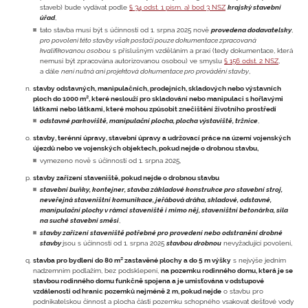
staveb) bude vydávat podle
§ 34 odst. 1 písm. a) bod 3 NSZ
krajský stavební
úřad
,
tato stavba musí být s účinností od 1. srpna 2025 nově
provedena dodavatelsky
,
pro povolení této stavby však postačí pouze dokumentace zpracovaná
kvalifikovanou osobou
s příslušným vzděláním a praxí (tedy dokumentace, která
nemusí být zpracována autorizovanou osobou) ve smyslu
§ 156 odst. 2 NSZ
,
a dále
není nutná ani projektová dokumentace pro provádění stavby
,
stavby odstavných, manipulačních, prodejních, skladových nebo výstavních
ploch do 1000 m², které neslouží pro skladování nebo manipulaci s hořlavými
látkami nebo látkami, které mohou způsobit znečištění životního prostředí
odstavné parkoviště, manipulační plocha, plocha výstaviště, tržnice
,
stavby, terénní úpravy, stavební úpravy a udržovací práce na území vojenských
újezdů nebo ve vojenských objektech, pokud nejde o drobnou stavbu,
vymezeno nově s účinností od 1. srpna 2025,
stavby zařízení staveniště, pokud nejde o drobnou stavbu
stavební buňky, kontejner, stavba základové konstrukce pro stavební stroj,
neveřejná staveništní komunikace, jeřábová dráha, skladové, odstavné,
manipulační plochy v rámci staveniště i mimo něj, staveništní betonárka, sila
na suché stavební směsi
,
stavby zařízení staveniště potřebné pro provedení nebo odstranění drobné
stavby
jsou s účinností od 1. srpna 2025
stavbou drobnou
nevyžadující povolení,
stavba pro bydlení do 80 m² zastavěné plochy a do 5 m výšky
s nejvýše jedním
nadzemním podlažím, bez podsklepení,
na pozemku rodinného domu, která je se
stavbou rodinného domu funkčně spojena a je umisťována v odstupové
vzdálenosti od hranic pozemků nejméně 2 m, pokud nejde
o stavbu pro
podnikatelskou činnost a plocha části pozemku schopného vsakovat dešťové vody