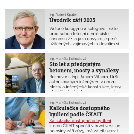
Ing. Robert Špalek
Úvodník září 2025
Vážené kolegyně a kolegové, máte
před sebou letošní čtvrté číslo
časopisu Z+i a jako obvykle je plné
užitečných, zajímavých a dovolím si
konstatovat i znepokojivých informací.
K těm zajímavým bezesporu patří
oblast, která se týká modulární
Ing. Markéta Kohoutová
Sto let s předpjatým
výstavby. Je to trend, kte
betonem, mosty a vynálezy
Rozhovor s Ing. Janem Vítkem, DrSc.,
autorizovaným inženýrem v oboru
Mosty a inženýrské konstrukce, který
16. září oslaví své 100. narozeniny!
Celý svůj profesní život věnoval
navrhování staveb z předpjatého
Ing. Markéta Kohoutová
betonu a zavádění nových stavebních
Kalkulačka dostupného
technologií. Díky jeho novým
bydlení podle ČKAIT
nápadům se staví i současné mosty.
Kalkulačka dostupného bydlení
,
I když již skončil odbornou činnost,
kterou ČKAIT spouští v první verzi od
o stavebnictví se stále zajímá.
poloviny září 2025, má za cíl ukázat
V devadesáti letech začal psát