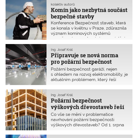
zjednodušeným způsobem jako
kolektiv autorů
Komín jako nezbytná součást
drobné stavby. Bohužel však chybí
novelizace i příslušných prováděcích
bezpečné stavby
vyhlášek pro jejich bezpečnou
Konference Bezpečnost staveb, která
instalaci.
se konala v květnu v Praze, zdůraznila
význam komínových systémů
v současném navrhování a provádění.
Ing. Josef Král
Připravuje se nová norma
pro požární bezpečnost
garáží
Požární bezpečnost garáží, nejen
s ohledem na rozvoj elektromobility, je
aktuálním problémem, který řeší
mnoho projektantů. Novelu stávající
vyhlášky č. 23/2008 Sb. se sice zatím
nepodařilo schválit, ale začíná se
Ing. Josef Král
Požární bezpečnost
pracovat na nové normě. Za poslední
desetiletí se totiž požární zatížení
výškových dřevostaveb řeší
těchto staveb významně zvýšilo a je
nový návrhový předpis
Co vše se mění v problematice
třeba komplexní přístup.
navrhování požární bezpečnosti
výškových dřevostaveb? Od 1. srpna
2025 platí nová příloha K normy
ČSN 73 0802
Požární bezpečnost