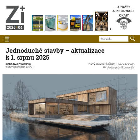
2025
04
Jednoduché stavby – aktualizace
k 1. srpnu 2025
JUDr. Eva Kuzmová
Nový stavební zákon
12/09/2025
právní poradna ČKAIT
Vložte první komentář