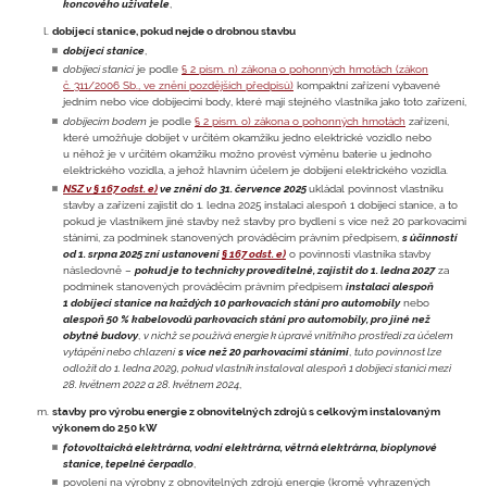
koncového uživatele
,
dobíjecí stanice, pokud nejde o drobnou stavbu
dobíjecí stanice
,
dobíjecí stanicí
je podle
§ 2 písm. n) zákona o pohonných hmotách (zákon
č. 311/2006 Sb., ve znění pozdějších předpisů)
kompaktní zařízení vybavené
jedním nebo více dobíjecími body, které mají stejného vlastníka jako toto zařízení,
dobíjecím bodem
je podle
§ 2 písm. o) zákona o pohonných hmotách
zařízení,
které umožňuje dobíjet v určitém okamžiku jedno elektrické vozidlo nebo
u něhož je v určitém okamžiku možno provést výměnu baterie u jednoho
elektrického vozidla, a jehož hlavním účelem je dobíjení elektrického vozidla.
NSZ v § 167 odst. e)
ve znění do 31. července 2025
ukládal povinnost vlastníku
stavby a zařízení zajistit do 1. ledna 2025 instalaci alespoň 1 dobíjecí stanice, a to
pokud je vlastníkem jiné stavby než stavby pro bydlení s více než 20 parkovacími
stáními, za podmínek stanovených prováděcím právním předpisem,
s účinností
od 1. srpna 2025 zní ustanovení
§ 167 odst. e)
o povinnosti vlastníka stavby
následovně –
pokud je to technicky proveditelné, zajistit do 1. ledna 2027
za
podmínek stanovených prováděcím právním předpisem
instalaci alespoň
1 dobíjecí stanice na každých 10 parkovacích stání pro automobily
nebo
alespoň 50 % kabelovodů parkovacích stání pro automobily, pro jiné než
obytné budovy
,
v nichž se používá energie k úpravě vnitřního prostředí za účelem
vytápění nebo chlazení
s více než 20 parkovacími stáními
,
tuto povinnost lze
odložit do 1. ledna 2029, pokud vlastník instaloval alespoň 1 dobíjecí stanici mezi
28. květnem 2022 a 28. květnem 2024
,
stavby pro výrobu energie z obnovitelných zdrojů s celkovým instalovaným
výkonem do 250 kW
fotovoltaická elektrárna, vodní elektrárna, větrná elektrárna, bioplynové
stanice, tepelné čerpadlo
,
povolení na výrobny z obnovitelných zdrojů energie (kromě vyhrazených