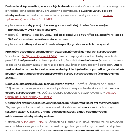
Dodavatelské provádění jednoduchých staveb
– nově s účinností od 1. srpna 2025 musí
být určité jednoduché stavby provedeny dodavatelsky
s autorizovanou osobou
stavbyvedoucího
. Jedná se konkrétně o jednoduché stavby uvedené v
odstavci
1 písm. m), r) a s) přílohy č. 2 k NSZ
:
písm. m) –
stavby pro výrobu energie z obnovitelných zdrojů s celkovým
instalovaným výkonem do 250 kW
,
písm. r) –
studny k odběru vody, jenž nepřekračuje 6 000 m³ za kalendářní rok nebo
500 m³
v každém měsíci kalendářního roku
,
písm. s) –
čistírny odpadních vod do kapacity 50 ekvivalentních obyvatel
.
Provádění svépomocí se stavebním dozorem, někde však musí být stavbyvedoucí
–
V souladu s
§ 159 odst. 2 písm. b) NSZ
může zbývající jednoduché stavby stavebník
provádět i
svépomocí
za splnění požadavku, že zajistí
stavební dozor
(neautorizovanou
osoba se vzděláním a praxí), není-li pro takovou činnost sám odborně způsobilý.
Jde-li
však o stavbu pro bydlení nebo změnu stavby, která je kulturní památkou, je stavebník
povinen zajistit odborné vedení provádění stavby stavbyvedoucím (autorizovanou
osobou).
Dodavatelské odstraňování jednoduchých staveb
– nově s účinností od 1. srpna
2025 musí být určité jednoduché stavby odstraňovány dodavatelsky
s autorizovanou
osobou stavbyvedoucího
. Opět se jedná o jednoduché stavby uvedené v
odstavci
1 písm. m), r) a s) přílohy č. 2 k NSZ
.
Odstranění svépomocí se stavebním dozorem, někde však musí být stavbyvedoucí
–
Zbývající jednoduché stavby může stavebník odstraňovat
svépomocí
, pokud zajistí
stavební dozor
.
U staveb, v nichž je obsažen azbest, zajistí odborné vedení
odstraňování stavby stavbyvedoucím
.
Ustanovení
§ 166 odst. 1 NSZ
s účinností od 1. srpna 2025 nově stanoví, že při provádění
nebo odstraňování jednoduchých staveb, s výjimkou jednoduchých staveb pro bydlení
a rodinnou rekreaci, postačí vedení
jednoduchého záznamu o stavbě
. Vyjmenované