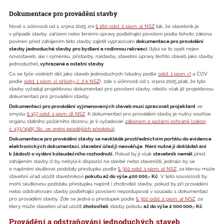
Dokumentace pro provádění stavby
Nově s účinností od 1. srpna 2025 zní
§ 160 odst. 2 písm. a) NSZ
tak, že stavebník je
v případě stavby, zařízení nebo terénní úpravy podléhající povolení podle tohoto zákona
povinen před zahájením této stavby zajistit vypracování
dokumentace pro provádění
stavby jednoduché stavby pro bydlení a rodinnou rekreaci
(týká se to opět nejen
novostaveb, ale i výměnku, přístavby, nástavby, stavební úpravy těchto staveb jako stavby
jednoduché)
, vyhrazené a ostatní stavby
.
Co se týče vodních děl jako staveb jednoduchých (studny podle
odst. 1 písm. r)
a ČOV
podle
odst. 1 písm. s) přílohy č. 2 k NSZ
), zde s účinností od 1. srpna 2025 platí, že tyto
stavby vyžadují projektovou dokumentaci pro povolení stavby, nikoliv však již projektovou
dokumentaci pro provádění stavby.
Dokumentaci pro provádění vyjmenovaných staveb musí zpracovat projektant
ve
smyslu
§ 157 odst. 1 písm. d) NSZ
. K dokumentaci pro provádění stavby je nutný souhlas
orgánu státního požárního dozoru, je li vyžadován
zákonem o požární ochraně (zákon
č. 133/1985 Sb., ve znění pozdějších předpisů)
.
Dokumentace pro provádění stavby se nevkládá prostřednictvím portálu do evidence
elektronických dokumentací, stavební úřad ji neověřuje
.
Není nutné ji dokládat ani
k žádosti o vydání kolaudačního rozhodnutí.
Pokud by ji však
stavebník neměl
před
zahájením stavby či by nebyla k dispozici na stavbě nebo staveništi, jednalo by se
o naplnění skutkové podstaty přestupku podle
§ 302 odst. 1 písm. a) NSZ
, za kterou může
stavební úřad uložit stavebníkovi
pokutu až do výše 400 000,- Kč
. V této souvislosti by
mohl skutkovou podstatu přestupku naplnit i zhotovitel stavby, pokud by při provádění
nebo odstraňování stavby podléhající povolení nepostupoval v souladu s dokumentací
pro provádění stavby. Zde se jedná o přestupek podle
§ 302 odst. 2 písm. a) NSZ
, za
který může stavební úřad uložit
zhotoviteli
stavby pokutu
až do výše 2 000 000,- Kč
.
Provádění a odstraňování jednoduchých staveb