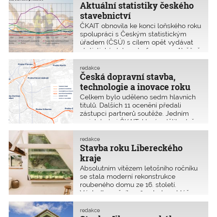
Aktuální statistiky českého
stavebnictví
ČKAIT obnovila ke konci loňského roku
spolupráci s Českým statistickým
úřadem (ČSÚ) s cílem opět vydávat
statistická data, a to formou průběžně
aktualizované pomůcky PROFESIS
zařazené v obnovené rubrice
redakce
Informační pomůcky (IP). Statistická
Česká dopravní stavba,
data z odvětví stavebnictví jsou
technologie a inovace roku
důležitými údaji nejen pro stavební
Celkem bylo uděleno sedm hlavních
firmy. Zobrazují vývoj odvětví
titulů. Dalších 11 ocenění předali
a umožňují predikce do období
zástupci partnerů soutěže. Jedním
následujících.
z nich byla i ČKAIT, která udělila dvě
ocenění, a to cenu pro projektanta
a cenu pro stavbyvedoucího. Ceny 22.
redakce
ročníku byly předány v úterý
Stavba roku Libereckého
24. června 2025 na Galavečeru ve
kraje
Fantově sále budovy Hlavního nádraží
Absolutním vítězem letošního ročníku
v Praze.
se stala moderní rekonstrukce
roubeného domu ze 16. století.
Výsledky ročníku 2025 byly vyhlášeny
na slavnostním galavečeru 22. května
2025. Všem oceněným
redakce