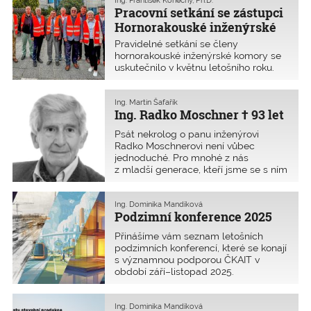
Ing. František Konečný, Ph.D.
Pracovní setkání se zástupci
Hornorakouské inženýrské
komory
Pravidelné setkání se členy
hornorakouské inženýrské komory se
uskutečnilo v květnu letošního roku.
Ing. Martin Šafařík
Ing. Radko Moschner † 93 let
Psát nekrolog o panu inženýrovi
Radko Moschnerovi není vůbec
jednoduché. Pro mnohé z nás
z mladší generace, kteří jsme se s ním
profesně i osobně setkávali, byl
velkou profesní autoritou ve statice
a geotechnickém inženýrství. Nebyl
Ing. Dominika Mandíková
Podzimní konference 2025
však jen výjimečným odborníkem. Byl
to člověk s nezapomenutelným
Přinášíme vám seznam letošních
charizmatem staré školy, noblesní
podzimních konferencí, které se konají
pán. Odešel 8. srpna
s významnou podporou ČKAIT v
2025 v úctyhodném věku 93 let.
období září–listopad 2025.
Ing. Dominika Mandíková