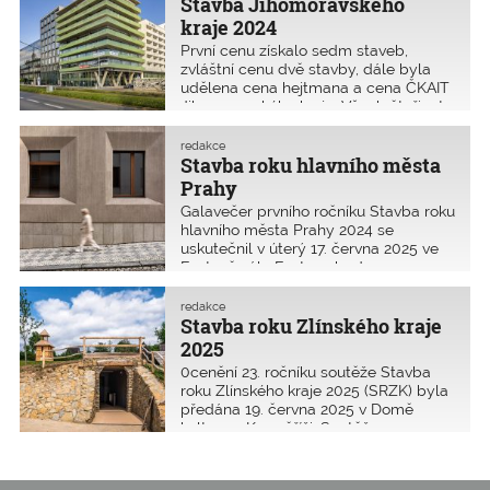
a nominovaným byly rozdány
Stavba Jihomoravského
skleněné vodováhy pamětní listy. Do
kraje 2024
letošního ročníku se přihlásilo
První cenu získalo sedm staveb,
19 realizovaných staveb a dva
zvláštní cenu dvě stavby, dále byla
studentské projekty.
udělena cena hejtmana a cena ČKAIT
Jihomoravského kraje. Všech čtyřicet
staveb a třicet studentských prací,
které soutěžily o titul Stavba
redakce
Jihomoravského kraje pro rok 2024
Stavba roku hlavního města
bylo představeno ve čtvrtek 24. dubna
Prahy
2024 bylo v prostorách auly Stavební
Galavečer prvního ročníku Stavba roku
fakulty VUT.
hlavního města Prahy 2024 se
uskutečnil v úterý 17. června 2025 ve
Fantově sále Fantovy budovy na
Hlavním nádraží v Praze. Přihlásilo se
celkem 51 staveb. Prestižní titul
redakce
Stavba roku hlavního města Prahy
Stavba roku Zlínského kraje
2024 získala Rezidence Gotthardská.
2025
Kromě toho bylo uděleno
0cenění 23. ročníku soutěže Stavba
14 zvláštních cen. Hlasování
roku Zlínského kraje 2025 (SRZK) byla
veřejnosti se v letošním ročníku
předána 19. června 2025 v Domě
účastnilo
kultury v Kroměříži. Soutěže se
celkem 208 477 hlasujících. Cenu
zúčastnilo 52 staveb v 7 kategoriích.
veřejnosti si odnesly hned 2 stavby,
Zvláštní cenu uděloval hejtman
a to Knihovna Petřiny a Bytový dům
Zlínského kraje, Ministerstvo průmyslu
Malá Strana.