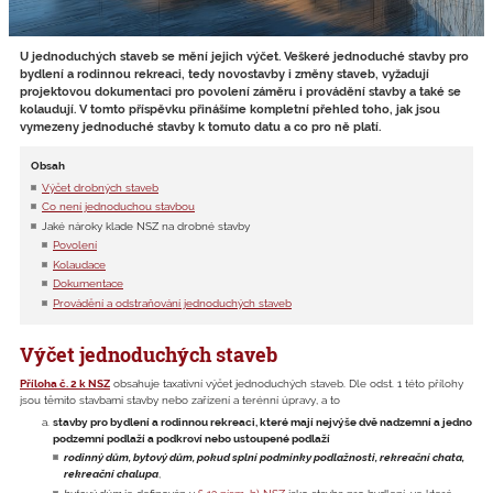
U jednoduchých staveb se mění jejich výčet. Veškeré jednoduché stavby pro
bydlení a rodinnou rekreaci, tedy novostavby i změny staveb, vyžadují
projektovou dokumentaci pro povolení záměru i provádění stavby a také se
kolaudují. V tomto příspěvku přinášíme kompletní přehled toho, jak jsou
vymezeny jednoduché stavby k tomuto datu a co pro ně platí.
Obsah
Výčet drobných staveb
Co není jednoduchou stavbou
Jaké nároky klade NSZ na drobné stavby
Povolení
Kolaudace
Dokumentace
Provádění a odstraňování jednoduchých staveb
Výčet jednoduchých staveb
Příloha č. 2 k NSZ
obsahuje taxativní výčet jednoduchých staveb. Dle odst. 1 této přílohy
jsou těmito stavbami stavby nebo zařízení a terénní úpravy, a to
stavby pro bydlení a rodinnou rekreaci, které mají nejvýše dvě nadzemní a jedno
podzemní podlaží a podkroví nebo ustoupené podlaží
rodinný dům, bytový dům, pokud splní podmínky podlažnosti, rekreační chata,
rekreační chalupa
,