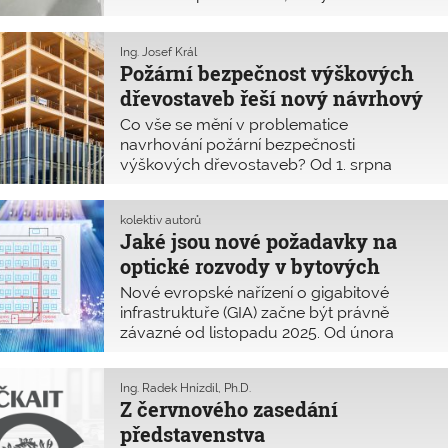
projektantů. Novelu stávající vyhlášky
č. 23/2008 Sb. se sice zatím nepodařilo
schválit, ale začíná se pracovat na nové
Ing. Josef Král
Požární bezpečnost výškových
normě. Za poslední desetiletí se totiž
požární zatížení těchto staveb významně
dřevostaveb řeší nový návrhový
zvýšilo a je třeba komplexní přístup.
předpis
Co vše se mění v problematice
navrhování požární bezpečnosti
výškových dřevostaveb? Od 1. srpna
2025 platí nová příloha K normy
ČSN 73 0802
Požární bezpečnost
kolektiv autorů
staveb – Nevýrobní objekty. Přesný název
Jaké jsou nové požadavky na
přílohy zní: „Specifické požadavky pro
optické rozvody v bytových
stavby s hořlavým konstrukčním
systémem.“ Přinášíme přehled hlavních
domech
Nové evropské nařízení o gigabitové
změn.
infrastruktuře (GIA) začne být právně
závazné od listopadu 2025. Od února
2026 musí mít fyzickou infrastrukturu pro
optické připojení nejen všechny nové
Ing. Radek Hnízdil, Ph.D.
budovy, ale i ty stávající, které procházejí
Z červnového zasedání
rozsáhlou obnovou. Cílem je podpořit
představenstva
rychlý internet. Toto nařízení významně