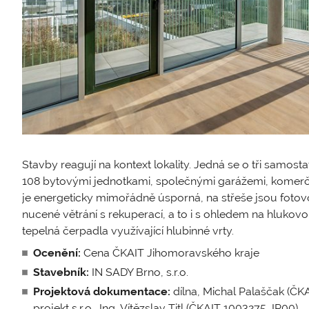
Stavby reagují na kontext lokality. Jedná se o tři samos
108 bytovými jednotkami, společnými garážemi, komerčn
je energeticky mimořádně úsporná, na střeše jsou fotov
nucené větrání s rekuperací, a to i s ohledem na hlukovou
tepelná čerpadla využívající hlubinné vrty.
Ocenění:
Cena ČKAIT Jihomoravského kraje
Stavebník:
IN SADY Brno, s.r.o.
Projektová dokumentace:
dílna, Michal Palaščak (ČKA 
projekt s.r.o., Ing. Vítězslav Titl (ČKAIT 1003275, IP00)