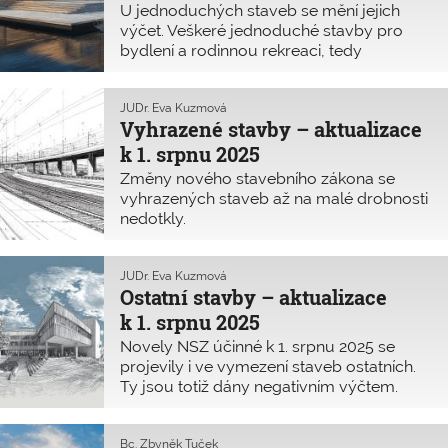
U jednoduchých staveb se mění jejich
výčet. Veškeré jednoduché stavby pro
bydlení a rodinnou rekreaci, tedy
novostavby i změny staveb, vyžadují
projektovou dokumentaci pro povolení
záměru i provádění stavby a také se
JUDr. Eva Kuzmová
Vyhrazené stavby – aktualizace
kolaudují. V tomto příspěvku přinášíme
kompletní přehled toho, jak jsou
k 1. srpnu 2025
vymezeny jednoduché stavby k tomuto
Změny nového stavebního zákona se
datu a co pro ně platí.
vyhrazených staveb až na malé drobnosti
nedotkly.
JUDr. Eva Kuzmová
Ostatní stavby – aktualizace
k 1. srpnu 2025
Novely NSZ účinné k 1. srpnu 2025 se
projevily i ve vymezení staveb ostatních.
Ty jsou totiž dány negativním výčtem.
Bc. Zbyněk Tuček