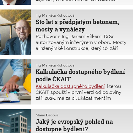
znepokojivých informací. K těm
zajímavým bezesporu patří oblast, která
Ing. Markéta Kohoutová
se týká modulární výstavby. Je to trend,
Sto let s předpjatým betonem,
kte
mosty a vynálezy
Rozhovor s Ing. Janem Vítkem, DrSc.,
autorizovaným inženýrem v oboru Mosty
a inženýrské konstrukce, který 16. září
oslaví své 100. narozeniny! Celý svůj
profesní život věnoval navrhování staveb
z předpjatého betonu a zavádění nových
Ing. Markéta Kohoutová
Kalkulačka dostupného bydlení
stavebních technologií. Díky jeho novým
nápadům se staví i současné mosty.
podle ČKAIT
I když již skončil odbornou činnost,
Kalkulačka dostupného bydlení
, kterou
o stavebnictví se stále zajímá.
ČKAIT spouští v první verzi od poloviny
V devadesáti letech začal psát naučné
září 2025, má za cíl ukázat menším
knihy a nyní studuje architekturu
zadavatelům a samosprávám, jak
a pražské barokní stavby. Což na závěr
stanovit požadavky, aby dokázali na
našeho rozhovoru komentoval slovy: „Ale
svých pozemcích realizovat nové, kvalitní
Marie Báčová
to už je k ničemu, sám se o něčem
Jaký je evropský pohled na
a energeticky nenáročné (PENB A) byty.
poučím, ale nikomu jinému to k užitku
Klíčová je dobrá příprava zadání
dostupné bydlení?
není“.