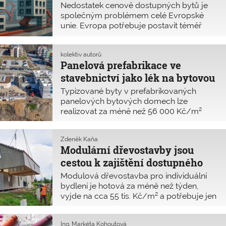
a průběžná kontrola dodržování
Nedostatek cenově dostupných bytů je
požadovaných kvalitativních parametrů
společným problémem celé Evropské
nejen při vzniku stavby, ale i z hlediska
unie. Evropa potřebuje postavit téměř
jejího následného provozu a údržby.
jeden milion nových bytů, aby vyrovnala
Hlavním kritériem výběru dodavatelů
mezeru v nabídce. Proto chce v příštích
musí být výsledná kvalita a dostupná
dvou letech vynaložit 10 miliard eur na
kolektiv autorů
cena bydlení.
Panelová prefabrikace ve
podporu výstavby cenově dostupného
bydlení, na investice do energetické
stavebnictví jako lék na bytovou
účinnosti a renovace bytového fondu.
krizi
Typizované byty v prefabrikovaných
Plánuje podpořit i s tím spojené inovace
panelových bytových domech lze
ve stavebnictví.
realizovat za méně než 56 000 Kč/m²
včetně DPH. Panelová výstavba, která
kdysi byla symbolem unifikace a rychlosti,
Zdeněk Kaňa
avšak spojená také s nízkou kvalitou
Modulární dřevostavby jsou
a uniformitou, čeká na svou renesanci.
cestou k zajištění dostupného
Díky technickému pokroku, automatizaci,
digitalizaci a promyšlené modularitě
bydlení i vybavenosti
Modulová dřevostavba pro individuální
může být prefabrikace nejen odpovědí na
bydlení je hotová za méně než týden,
přetrvávající bytovou krizi, ale
vyjde na cca 55 tis. Kč/m² a potřebuje jen
i plnohodnotnou cestou ke kvalitnímu,
minimum energie. Modulární dřevostavby
dostupnému a udržitelnému bydlení pro
jsou ve srovnání s klasickou realizací
21. století. V článku popisujeme zkušenosti
Ing. Markéta Kohoutová