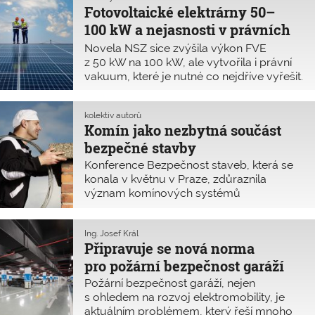
Fotovoltaické elektrárny 50–
100 kW a nejasnosti v právních
předpisech
Novela NSZ sice zvýšila výkon FVE
z 50 kW na 100 kW, ale vytvořila i právní
vakuum, které je nutné co nejdříve vyřešit.
FVE do 100 kW nově mohou být
povolovány a realizovány
kolektiv autorů
zjednodušeným způsobem jako drobné
Komín jako nezbytná součást
stavby. Bohužel však chybí novelizace
bezpečné stavby
i příslušných prováděcích vyhlášek pro
jejich bezpečnou instalaci.
Konference Bezpečnost staveb, která se
konala v květnu v Praze, zdůraznila
význam komínových systémů
v současném navrhování a provádění.
Ing. Josef Král
Připravuje se nová norma
pro požární bezpečnost garáží
Požární bezpečnost garáží, nejen
s ohledem na rozvoj elektromobility, je
aktuálním problémem, který řeší mnoho