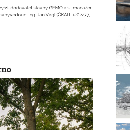
 vyšší dodavatel stavby GEMO a.s., manažer
stavbyvedoucí Ing. Jan Virgl (ČKAIT 1202277,
rno