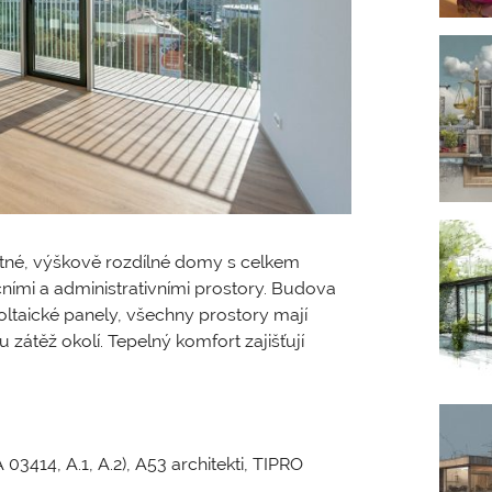
tatné, výškově rozdílné domy s celkem
ími a administrativními prostory. Budova
oltaické panely, všechny prostory mají
 zátěž okolí. Tepelný komfort zajišťují
03414, A.1, A.2), A53 architekti, TIPRO