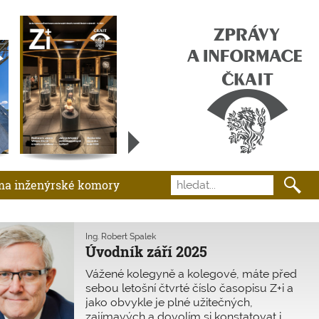
ma inženýrské komory
Ing. Robert Špalek
Úvodník září 2025
Vážené kolegyně a kolegové, máte před
sebou letošní čtvrté číslo časopisu Z+i a
jako obvykle je plné užitečných,
zajímavých a dovolím si konstatovat i