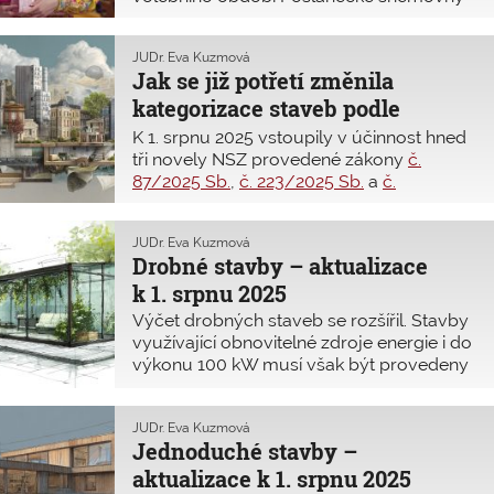
územních plánů ve formátech CAD, které
množí závratnou rychlostí. Za prvních
jsou nejčastěji používanými programy.
sedm měsíců nám poslanci nadělili
CAD se bude moci nadále používat pouze
JUDr. Eva Kuzmová
dalších šest novel nového stavebního
u regulačních plánů, kterých je ale jen
Jak se již potřetí změnila
zákona. Na konci prázdnin jsme jich tedy
minimum.
kategorizace staveb podle
měli již dvanáct. Vyznat se v nich je
poměrně složité, proto přinášíme ucelený
nového stavebního zákona?
K 1. srpnu 2025 vstoupily v účinnost hned
přehled hlavních změn.
tři novely NSZ provedené zákony
č.
87/2025 Sb.
,
č. 223/2025 Sb.
a
č.
249/2025 Sb.
, které se mj. dotýkají i
rozdělení staveb podle NSZ a požadavků
JUDr. Eva Kuzmová
na ně kladených. Jak jsou tedy vymezeny
Drobné stavby – aktualizace
drobné stavby k tomuto datu a co pro ně
k 1. srpnu 2025
platí?
Výčet drobných staveb se rozšířil. Stavby
využívající obnovitelné zdroje energie i do
výkonu 100 kW musí však být provedeny
dodavatelsky s autorizovanou osobou
stavbyvedoucího. Zde přinášíme
kompletní výčet a přehled požadavků na
JUDr. Eva Kuzmová
Jednoduché stavby –
drobné stavby podle NSZ.
aktualizace k 1. srpnu 2025