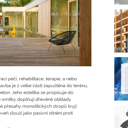
ací péči, rehabilitace, terapie, a nebo
tavba je z velké části zapuštěna do terénu,
ton. Jeho estetika se propisuje do
é omítky doplňují dřevěné obklady
 přesahy monolitických stropů kryjí
eň slouží jako pasivní stínění proti