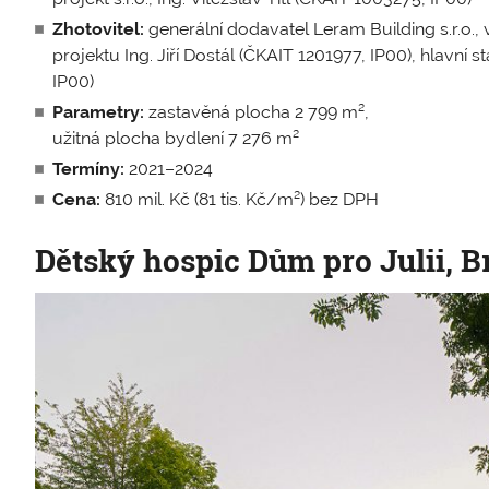
Zhotovitel:
generální dodavatel Leram Building s.r.o.,
projektu Ing. Jiří Dostál (ČKAIT 1201977, IP00), hlavní 
IP00)
Parametry:
zastavěná plocha 2 799 m²,
užitná plocha bydlení 7 276 m²
Termíny:
2021–2024
Cena:
810 mil. Kč (81 tis. Kč/m²) bez DPH
Dětský hospic Dům pro Julii, B