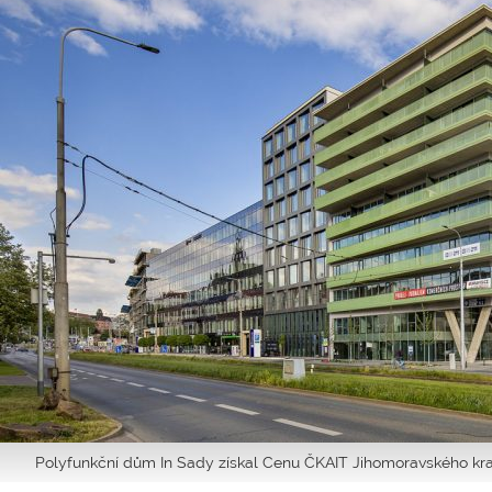
Polyfunkční dům In Sady získal Cenu ČKAIT Jihomoravského kra