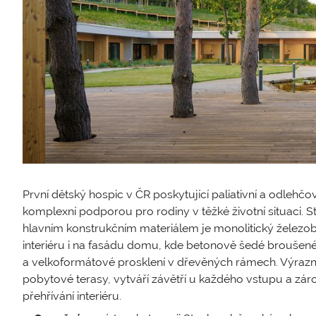
První dětský hospic v ČR poskytující paliativní a odlehčov
komplexní podporou pro rodiny v těžké životní situaci. S
hlavním konstrukčním materiálem je monolitický železobe
interiéru i na fasádu domu, kde betonově šedé broušen
a velkoformátové prosklení v dřevěných rámech. Výrazné
pobytové terasy, vytváří závětří u každého vstupu a zárov
přehřívání interiéru.