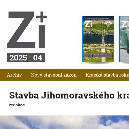
2025
04
Archiv
Nový stavební zákon
Krajská stavba rok
Stavba Jihomoravského kra
redakce