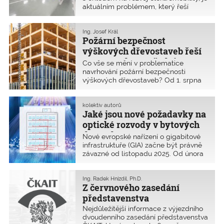
aktuálním problémem, který řeší
mnoho projektantů. Novelu stávající
vyhlášky č. 23/2008 Sb. se sice zatím
nepodařilo schválit, ale začíná se
Ing. Josef Král
Požární bezpečnost
pracovat na nové normě. Za poslední
desetiletí se totiž požární zatížení
výškových dřevostaveb řeší
těchto staveb významně zvýšilo a je
nový návrhový předpis
Co vše se mění v problematice
třeba komplexní přístup.
navrhování požární bezpečnosti
výškových dřevostaveb? Od 1. srpna
2025 platí nová příloha K normy
ČSN 73 0802
Požární bezpečnost
staveb – Nevýrobní objekty. Přesný
kolektiv autorů
Jaké jsou nové požadavky na
název přílohy zní: „Specifické
požadavky pro stavby s hořlavým
optické rozvody v bytových
konstrukčním systémem.“ Přinášíme
domech
Nové evropské nařízení o gigabitové
přehled hlavních změn.
infrastruktuře (GIA) začne být právně
závazné od listopadu 2025. Od února
2026 musí mít fyzickou infrastrukturu
pro optické připojení nejen všechny
nové budovy, ale i ty stávající, které
Ing. Radek Hnízdil, Ph.D.
Z červnového zasedání
procházejí rozsáhlou obnovou. Cílem
je podpořit rychlý internet. Toto
představenstva
nařízení významně ovlivní přípravu
Nejdůležitější informace z výjezdního
staveb i v ČR. Článek proto přináší
dvoudenního zasedání představenstva
rozbor problematiky budování