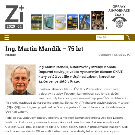
2025
04
Ing. Martin Mandík – 75 let
redakce
Osobnosti
12/09/2025
Ing. Martin Mandík, autorizovaný inženýr v oboru
Dopravní stavby, je velice významným členem ČKAIT,
který celý život žije v Ústí nad Labem. Narodil se
14. července 1950 v Praze.
Studoval stavební fakultu ČVUT v Praze, obor Konstrukce
a dopravní stavby. Pozemní komunikace jsou jeho srdeční
záležitostí. Diplomovou práci věnoval napojení Ústí na dálnici D8.
Po studiu nastoupil do národního podniku Silnice KNV Praha jako stavbyvedoucí. V letech
1975–1985 působil jako projektant ve Stavoprojektu a Útvaru hlavního architekta města
Ústí nad Labem.
Poté se stal vedoucím odboru dopravy a místních komunikací města Ústí nad Labem.
Kvalitu a dostupnost pozemních komunikací v okrese Ústí nad Labem koordinoval
v letech 1988–1993 z pozice ředitele Okresní správy silnic. K problematice napojení Ústí
nad Labem na dálnici D8 se vrátil během realizace stavby této dálnice, a to v pozici