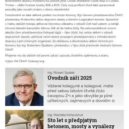
technického dozoru investora na úsecích přes České středohoří (úsek 804) a v úseku
Trmice – státní hranice (úseky 806 a 807). Celý svůj profesní život také zpracovával
posudky jako soudní znalec v oboru stavebnictví.
Celoživotně se také aktivně podílel na chodu Komory. Byl členem představenstva ČKAIT,
předsedou Profesního aktivu dopravní stavby a členem Legislativní komise. Společně
s řadou dalších kolegů aktivoval členskou základnu v oblasti Ústí nad Labem, a zahájil
činnost oblastní kanceláře, kterou řídil až do ledna 2024. Na celorepublikové úrovni,
jakožto člen představenstva (listopad 1992 – říjen 2021), byl velice aktivní v oblasti
dopravních staveb, udržoval velmi dobré propojení představenstva s ministerstvem
dopravy a jimi zřízených organizací. Za obětavou a dlouholetou aktivní činnost pro
Komoru byl Ing. Robertem Špalkem, předsedou, v říjnu 2021 jmenován čestným členem
ČKAIT.
Přejeme mu do dalších let pevné zdraví, spoustu životního optimismu a elánu.
Výbor OK ČKAIT Ústecký kraj
Ing. Robert Špalek
Úvodník září 2025
Vážené kolegyně a kolegové, máte
před sebou letošní čtvrté číslo
časopisu Z+i a jako obvykle je plné
užitečných, zajímavých a dovolím si
konstatovat i znepokojivých informací.
K těm zajímavým bezesporu patří
oblast, která se týká modulární
Ing. Markéta Kohoutová
Sto let s předpjatým
výstavby. Je to trend, kte
betonem, mosty a vynálezy