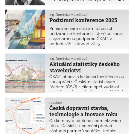
profesně i osobně setkávali, byl
velkou profesní autoritou ve statice
a geotechnickém inženýrství. Nebyl
Ing. Dominika Mandíková
Podzimní konference 2025
však jen výjimečným odborníkem. Byl
to člověk s nezapomenutelným
Přinášíme vám seznam letošních
charizmatem staré školy, noblesní
podzimních konferencí, které se konají
pán. Odešel 8. srpna
s významnou podporou ČKAIT v
2025 v úctyhodném věku 93 let.
období září–listopad 2025.
Ing. Dominika Mandíková
Aktuální statistiky českého
stavebnictví
ČKAIT obnovila ke konci loňského roku
spolupráci s Českým statistickým
úřadem (ČSÚ) s cílem opět vydávat
statistická data, a to formou průběžně
aktualizované pomůcky PROFESIS
zařazené v obnovené rubrice
redakce
Informační pomůcky (IP). Statistická
Česká dopravní stavba,
data z odvětví stavebnictví jsou
technologie a inovace roku
důležitými údaji nejen pro stavební
Celkem bylo uděleno sedm hlavních
firmy. Zobrazují vývoj odvětví
titulů. Dalších 11 ocenění předali
a umožňují predikce do období
zástupci partnerů soutěže. Jedním
následujících.