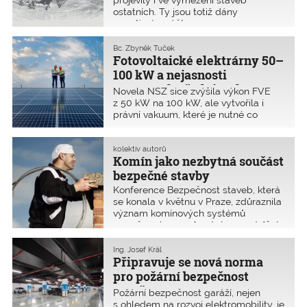
ostatních. Ty jsou totiž dány
negativním výčtem.
Bc. Zbyněk Tuček
Fotovoltaické elektrárny 50–
100 kW a nejasnosti
v právních předpisech
Novela NSZ sice zvýšila výkon FVE
z 50 kW na 100 kW, ale vytvořila i
právní vakuum, které je nutné co
nejdříve vyřešit. FVE do 100 kW nově
mohou být povolovány a realizovány
zjednodušeným způsobem jako
kolektiv autorů
Komín jako nezbytná součást
drobné stavby. Bohužel však chybí
novelizace i příslušných prováděcích
bezpečné stavby
vyhlášek pro jejich bezpečnou
Konference Bezpečnost staveb, která
instalaci.
se konala v květnu v Praze, zdůraznila
význam komínových systémů
v současném navrhování a provádění.
Ing. Josef Král
Připravuje se nová norma
pro požární bezpečnost
garáží
Požární bezpečnost garáží, nejen
s ohledem na rozvoj elektromobility, je