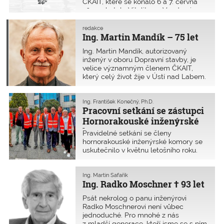
ČKAIT, které se konalo 6 a 7. června
optických sítí v nových podmínkách.
2025 v hotelu Vitality ve Vendryni
v Moravskoslezském kraji. Jednání se
účastnili všichni členové i pozvaní
redakce
hosté.
Ing. Martin Mandík – 75 let
Ing. Martin Mandík, autorizovaný
inženýr v oboru Dopravní stavby, je
velice významným členem ČKAIT,
který celý život žije v Ústí nad Labem.
Narodil se 14. července 1950 v Praze.
Ing. František Konečný, Ph.D.
Pracovní setkání se zástupci
Hornorakouské inženýrské
komory
Pravidelné setkání se členy
hornorakouské inženýrské komory se
uskutečnilo v květnu letošního roku.
Ing. Martin Šafařík
Ing. Radko Moschner † 93 let
Psát nekrolog o panu inženýrovi
Radko Moschnerovi není vůbec
jednoduché. Pro mnohé z nás
z mladší generace, kteří jsme se s ním