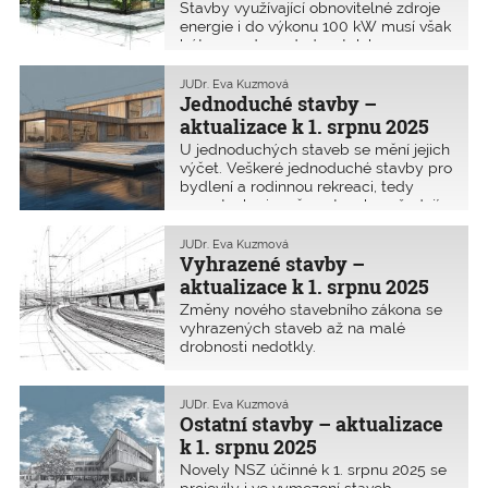
Stavby využívající obnovitelné zdroje
energie i do výkonu 100 kW musí však
být provedeny dodavatelsky s
autorizovanou osobou
stavbyvedoucího. Zde přinášíme
JUDr. Eva Kuzmová
kompletní výčet a přehled požadavků
Jednoduché stavby –
na drobné stavby podle NSZ.
aktualizace k 1. srpnu 2025
U jednoduchých staveb se mění jejich
výčet. Veškeré jednoduché stavby pro
bydlení a rodinnou rekreaci, tedy
novostavby i změny staveb, vyžadují
projektovou dokumentaci pro povolení
záměru i provádění stavby a také se
JUDr. Eva Kuzmová
kolaudují. V tomto příspěvku
Vyhrazené stavby –
přinášíme kompletní přehled toho, jak
aktualizace k 1. srpnu 2025
jsou vymezeny jednoduché stavby
Změny nového stavebního zákona se
k tomuto datu a co pro ně platí.
vyhrazených staveb až na malé
drobnosti nedotkly.
JUDr. Eva Kuzmová
Ostatní stavby – aktualizace
k 1. srpnu 2025
Novely NSZ účinné k 1. srpnu 2025 se
projevily i ve vymezení staveb