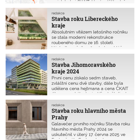
z nich byla i ČKAIT, která udělila dvě
ocenění, a to cenu pro projektanta
a cenu pro stavbyvedoucího. Ceny 22.
redakce
ročníku byly předány v úterý
Stavba roku Libereckého
24. června 2025 na Galavečeru ve
kraje
Fantově sále budovy Hlavního nádraží
Absolutním vítězem letošního ročníku
v Praze.
se stala moderní rekonstrukce
roubeného domu ze 16. století.
Výsledky ročníku 2025 byly vyhlášeny
na slavnostním galavečeru 22. května
2025. Všem oceněným
redakce
a nominovaným byly rozdány
Stavba Jihomoravského
skleněné vodováhy pamětní listy. Do
kraje 2024
letošního ročníku se přihlásilo
První cenu získalo sedm staveb,
19 realizovaných staveb a dva
zvláštní cenu dvě stavby, dále byla
studentské projekty.
udělena cena hejtmana a cena ČKAIT
Jihomoravského kraje. Všech čtyřicet
staveb a třicet studentských prací,
které soutěžily o titul Stavba
redakce
Jihomoravského kraje pro rok 2024
Stavba roku hlavního města
bylo představeno ve čtvrtek 24. dubna
Prahy
2024 bylo v prostorách auly Stavební
Galavečer prvního ročníku Stavba roku
fakulty VUT.
hlavního města Prahy 2024 se
uskutečnil v úterý 17. června 2025 ve
Fantově sále Fantovy budovy na