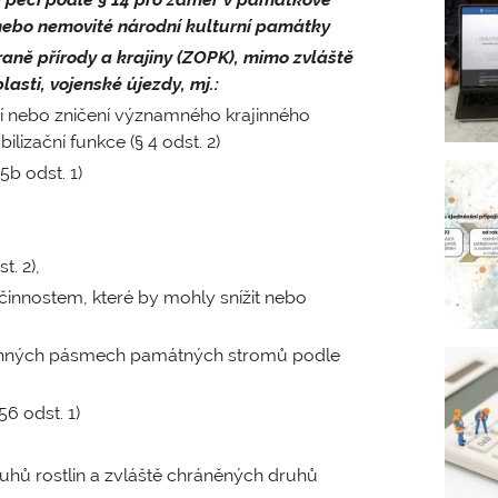
ebo nemovité národní kulturní památky
aně přírody a krajiny (ZOPK), mimo zvláště
asti, vojenské újezdy, mj.:
í nebo zničení významného krajinného
lizační funkce (§ 4 odst. 2)
b odst. 1)
. 2),
činnostem, které by mohly snížit nebo
anných pásmech památných stromů podle
6 odst. 1)
uhů rostlin a zvláště chráněných druhů