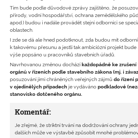
Tím bude podle důvodové zprávy zajištěno, že posuzová
přírody, vodní hospodářství, ochrana zemědělského půd
apod.) budou i nadále provádět stejní odborníci se spec
oblastech.
I zde se dá ale hned podotknout, zda budou mít odborní
k takovému přesunu a jestli tak ambiciózní projekt bude 
výše popsáno u pracovníků stavebních úřadů.
Navrhovanou změnou dochází
každopádně ke zrušení 
orgánů v řízeních podle stavebního zákona (mj. i záva
posuzování jimi chráněných veřejných zájmů
do řízení
v ojedinělých případech
je vydáváno
podkladové (nez
stanovisko dotčeného orgánu.
Komentář:
Je zřejmé, že striktní trvání na dodržování ochrany j
dalších může ve výstavbě způsobit mnohé problémové 