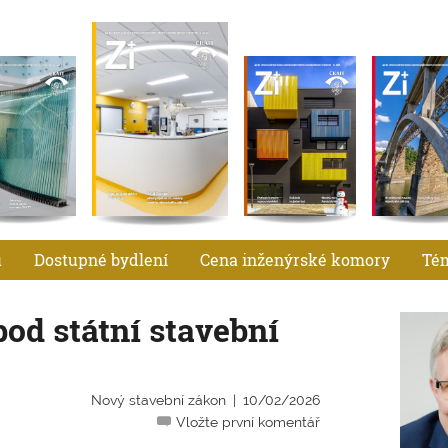
u
Dostupné bydlení
Cena inženýrské komory
Té
od státní stavební
Nový stavební zákon
10/02/2026
Vložte první komentář