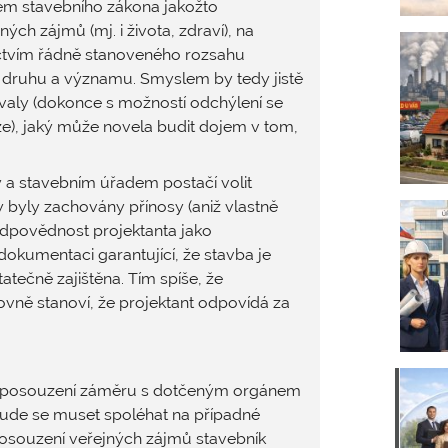
lem stavebního zákona jakožto
ch zájmů (mj. i života, zdraví), na
nictvím řádně stanoveného rozsahu
 druhu a významu. Smyslem by tedy jistě
valy (dokonce s možností odchýlení se
e), jaký může novela budit dojem v tom,
 a stavebním úřadem postačí volit
 byly zachovány přínosy (aniž vlastně
 odpovědnost projektanta jako
okumentaci garantující, že stavba je
tečně zajištěna. Tím spíše, že
vně stanoví, že projektant odpovídá za
at posouzení záměru s dotčeným orgánem
bude se muset spoléhat na případné
 posouzení veřejných zájmů stavebník