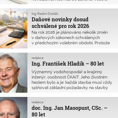
předpisů daňových. Pro rok 2025 byly
zároveň schváleny další daňové změny,
Ing. Radim Dvořák
z nichž ty nejvýznamnější se snažím
Daňové novinky dosud
v tomto článku přehledně shrnout.
schválené pro rok 2026
Samotný systém zdanění však zůstává
beze změny.
Na rok 2026 je plánováno několik změn
v daňových zákonech schválených
v předchozím volebním období. Protože
se ale v roce 2025 konaly volby do
Poslanecké sněmovny a Česká republika
má novou vládu, lze očekávat i další
redakce
Ing. František Hladík – 80 let
změny v daňových zákonech. Zde je
přehled hlavních změn, které byly platné
Významný vodohospodář a krajinný
na začátku ledna 2026.
inženýr, osobnost ČKAIT. Jeho životním
heslem bylo a je: každá stavba musí vždy
splňovat základní požadavky na stavby
dle zákona s respektováním příslušných
norem.
redakce
doc. Ing. Jan Masopust, CSc. –
80 let