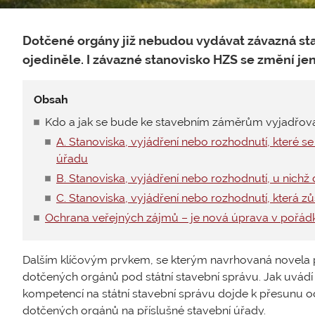
Dotčené orgány již nebudou vydávat závazná sta
ojediněle. I závazné stanovisko HZS se změní jen
Obsah
Kdo a jak se bude ke stavebním záměrům vyjadřov
A. Stanoviska, vyjádření nebo rozhodnutí, které se
úřadu
B. Stanoviska, vyjádření nebo rozhodnutí, u nichž
C. Stanoviska, vyjádření nebo rozhodnutí, která zů
Ochrana veřejných zájmů – je nová úprava v pořád
Dalším klíčovým prvkem, se kterým navrhovaná novela p
dotčených orgánů pod státní stavební správu. Jak uvá
kompetencí na státní stavební správu dojde k přesunu
dotčených orgánů na příslušné stavební úřady.