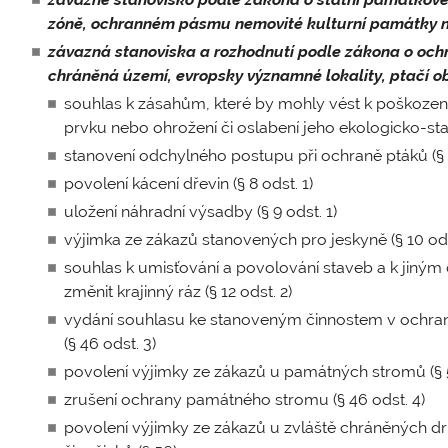
zóně, ochranném pásmu nemovité kulturní památky n
závazná stanoviska a rozhodnutí podle zákona o ochr
chráněná území, evropsky významné lokality, ptačí obl
souhlas k zásahům, které by mohly vést k poškozen
prvku nebo ohrožení či oslabení jeho ekologicko-stabi
stanovení odchylného postupu při ochraně ptáků (§ 5
povolení kácení dřevin (§ 8 odst. 1)
uložení náhradní výsadby (§ 9 odst. 1)
výjimka ze zákazů stanovených pro jeskyně (§ 10 odst
souhlas k umisťování a povolování staveb a k jiným 
změnit krajinný ráz (§ 12 odst. 2)
vydání souhlasu ke stanoveným činnostem v ochr
(§ 46 odst. 3)
povolení výjimky ze zákazů u památných stromů (§ 5
zrušení ochrany památného stromu (§ 46 odst. 4)
povolení výjimky ze zákazů u zvláště chráněných dr