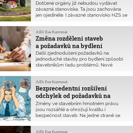
Dotčené orgány již nebudou vydávat
závazná stanoviska. Ta jsou zachována
jen ojediněle. I závazné stanovisko HZS se
změní jen na vyjádření.
JUDr. Eva Kuzmová
Změna rozdělení staveb
a požadavků na bydlení
Další zjednodušení požadavků na
jednoduché stavby pro bydlení způsobí
stavebníkům řadu problémů. Nové
rozšíření definice drobných staveb je
velmi nejednoznačné. Komplikovaně se
bude hledat rozdíl v definici ostatních a
JUDr. Eva Kuzmová
Bezprecedentní rozšíření
drobných staveb. Stavby pro hromadné
bydlení jsou bez dalších požadavků
odchylek od požadavků na
problematicky zařazeny mezi vyhrazené
výstavbu
Změny ve stavebním hmotném právu
stavby.
jsou rozsáhlé a ohrožují kvalitu i
bezpečnost staveb. Na jedné straně se
rozmělňuje nutnost dodržovat stávající
technické předpisy. Na straně druhé si
JUDr. Eva Kuzmová