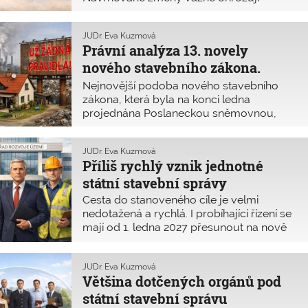
všechny zásadní připomínky
běžné občany
spotřebitele a uživatele staveb a zároveň
autorizovaných stavebních inženýrů
komplikují práci stavebníkům,
a techniků, tedy těch, kteří se stavebním
JUDr. Eva Kuzmová
projektantům, stavebním úředníkům,
zákonem každodenně pracují a jsou
Právní analýza 13. novely
dotčeným orgánům i stavitelům.
doživotně trestněprávně odpovědní za
nového stavebního zákona.
svou práci. Stejně tak je nutné vypořádat
Opravdu není čas ztrácet čas?
zásadní připomínky, které veřejně
Nejnovější podoba nového stavebního
vyjadřují hasiči, kraje, architekti, urbanisté
zákona, která byla na konci ledna
a další odborníci.
projednána Poslaneckou sněmovnou,
nejenže neřeší většinu dosavadních
problémů stavařské praxe, ale vytváří
JUDr. Eva Kuzmová
i problémy zcela nové. V tomto článku
Příliš rychlý vznik jednotné
analyzujeme možné dopady právě
státní stavební správy
navrhovaných změn.
Cesta do stanoveného cíle je velmi
nedotažená a rychlá. I probíhající řízení se
mají od 1. ledna 2027 přesunout na nově
vytvářenou síť státních úřadů!
JUDr. Eva Kuzmová
Většina dotčených orgánů pod
státní stavební správu