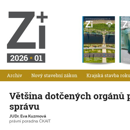
2026
01
Archiv
Nový stavební zákon
Krajská stavba rok
Většina dotčených orgánů p
správu
JUDr. Eva Kuzmová
právní poradna ČKAIT