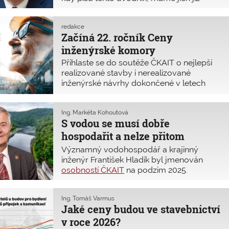
devět za sebou. V letošním roce budou na
Shromáždění delegátů ČKAIT voleny
redakce
nové nejvyšší orgány Komory. Na va
Začíná 22. ročník Ceny
inženýrské komory
Přihlaste se do soutěže ČKAIT o nejlepší
realizované stavby i nerealizované
inženýrské návrhy dokončené v letech
2023 až 2025. Cílem je přispět k propagaci
a ocenění náročné práce autorizovaných
osob z řad inženýrů, techniků a stavitelů
Ing. Markéta Kohoutová
S vodou se musí dobře
při přípravě, navrhování a realizaci staveb.
hospodařit a nelze přitom
spoléhat jen na rozum
Významný vodohospodář a krajinný
stavebníků
inženýr František Hladík byl jmenován
osobností ČKAIT
na podzim 2025.
Oceněna byla především jeho mimořádná
a celoživotní profesní činnost ve státním
Ing. Tomáš Varmus
podniku Povodí Vltavy i aktivní zapojení
Jaké ceny budou ve stavebnictví
do zvládání tisícileté povodně v roce 2002.
v roce 2026?
Jeho profesním heslem bylo, že každá