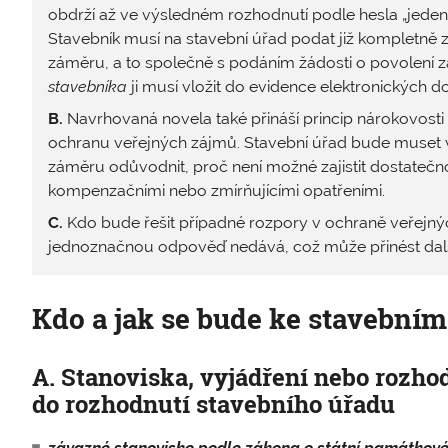
obdrží až ve výsledném rozhodnutí podle hesla „jeden ú
Stavebník musí na stavební úřad podat již kompletn
záměru, a to společně s podáním žádosti o povolení 
stavebníka
ji musí vložit do evidence elektronických 
B.
Navrhovaná novela také přináší princip nárokovosti
ochranu veřejných zájmů. Stavební úřad bude muset v
záměru odůvodnit, proč není možné zajistit dostateč
kompenzačními nebo zmírňujícími opatřeními.
C.
Kdo bude řešit případné rozpory v ochraně veřejn
jednoznačnou odpověď nedává, což může přinést dalš
Kdo a jak se bude ke stavební
A. Stanoviska, vyjádření nebo rozhod
do rozhodnutí stavebního úřadu
závazné stanovisko podle zákona o státní památkové