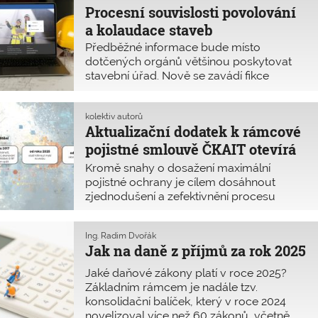
všechna krajská města mohou vytvářet
Procesní souvislosti povolování
vlastní technické předpisy. To rouhodně
a kolaudace staveb
není zjednodušení.
Předběžné informace bude místo
dotčených orgánů většinou poskytovat
stavební úřad. Nově se zavádí fikce
souhlasu při včasném nevyjádření "síťařů".
kolektiv autorů
Aktualizační dodatek k rámcové
pojistné smlouvě ČKAIT otevírá
nové možnosti
Kromě snahy o dosažení maximální
pojistné ochrany je cílem dosáhnout
zjednodušení a zefektivnění procesu
sjednávání a obnovy připojištění.
Ing. Radim Dvořák
Jak na daně z příjmů za rok 2025
Jaké daňové zákony platí v roce 2025?
Základním rámcem je nadále tzv.
konsolidační balíček, který v roce 2024
novelizoval více než 60 zákonů, včetně