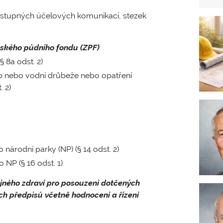
řístupných účelových komunikací, stezek
ského půdního fondu (ZPF)
 8a odst. 2)
b nebo vodní drůbeže nebo opatření
 2)
árodní parky (NP) (§ 14 odst. 2)
NP (§ 16 odst. 1)
jného zdraví pro posouzení dotčených
h předpisů včetně hodnocení a řízení