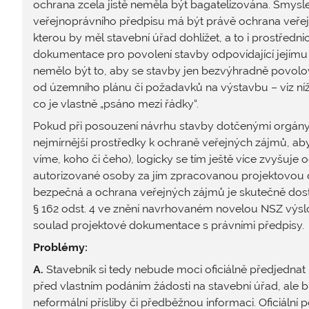
ochrana zcela jistě neměla být bagatelizována. Smys
veřejnoprávního předpisu má být právě ochrana veřejný
kterou by měl stavební úřad dohlížet, a to i prostřed
dokumentace pro povolení stavby odpovídající jejímu
nemělo být to, aby se stavby jen bezvýhradně povolo
od územního plánu či požadavků na výstavbu – viz níž
co je vlastně „psáno mezi řádky“.
Pokud při posouzení návrhu stavby dotčenými orgány
nejmírnější prostředky k ochraně veřejných zájmů, aby
víme, koho či čeho), logicky se tím ještě více zvyšuje
autorizované osoby za jím zpracovanou projektovou d
bezpečná a ochrana veřejných zájmů je skutečně dosta
§ 162 odst. 4 ve znění navrhovaném novelou NSZ výslo
soulad projektové dokumentace s právními předpisy.
Problémy:
A.
Stavebník si tedy nebude moci oficiálně předjedn
před vlastním podáním žádosti na stavební úřad, ale 
neformální přísliby či předběžnou informaci. Oficiální