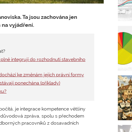
noviska. Ta jsou zachována jen
 na vyjádření.
at?
 plně integrují do rozhodnutí stavebního
 dochází ke změnám jejich právní formy
stávají ponechána (příklady)
ku?
očítá, je integrace kompetence většiny
dí důvodová zpráva, spolu s přechodem
 odborných pracovníků z dosavadních