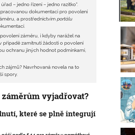
řad – jedno řízení – jedno razítko“.
ě zpracovanou dokumentaci pro povolení
záměru, a prostřednictvím
portálu
dokumentací.
 povolení záměru, i kdyby narážel na
 případě zamítnutí žádosti o povolení
nou ochranu jiných hodnot podmínkami,
ých zájmů? Navrhovaná novela na to
í spory.
m záměrům vyjadřovat?
nutí, které se plně integrují
 péči podle § 14 pro záměr v památkové