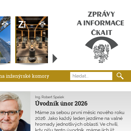
ma inženýrské komory
Ing. Robert Špalek
Úvodník únor 2026
Máme za sebou první měsíc nového roku
2026. Jako každý leden jezdíme na valné
hromady jednotlivých oblastí. Ve chvíli,
kdy píšu tento úvodník, máme jich již