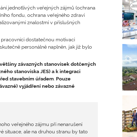
ní jednotlivých veřejných zájmů (ochrana
ního fondu, ochrana veřejného zdraví
ializovanými znalostmi v příslušných
 pracovníci dostatečnou motivaci
skutečně personálně naplněn, jak již bylo
většiny závazných stanovisek dotčených
zného stanoviska JES) a k integraci
 před stavebním úřadem
.
Pouze
ávazné) vyjádření nebo závazné
ednoho veřejného zájmu při nenarušení
situace, ale na druhou stranu by tato