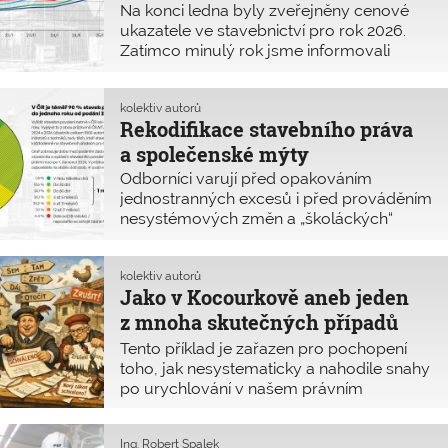
stavba musí splňovat základní požadavky
Na konci ledna byly zveřejněny cenové
na stavby podle zákona s respektováním
ukazatele ve stavebnictví pro rok 2026.
příslušných norem. To je v dnešní
Zatímco minulý rok jsme informovali
legislativně turbulentní době více než
o meziročním průměrném nárůstu
aktuální.
cenových ukazatelů přibližně o 14 %,
v roce 2025 byl cenový růst již výrazně
kolektiv autorů
Rekodifikace stavebního práva
mírnější a pohybuje se spíše v jednotkách
procent. Například u staveb pro bydlení
a společenské mýty
se jedná o 6,5 %.
Odborníci varují před opakováním
jednostranných excesů i před prováděním
nesystémových změn a „školáckých“
chyb v již 13. návrhu novely stavebního
zákona (poslanecký tisk 67/0). Další
bezprecedentní rozvolnění pravidel
kolektiv autorů
Jako v Kocourkově aneb jeden
výstavby a nárůst existujícího chaosu,
k němuž v posledních letech dochází,
z mnoha skutečných případů
nepřinese české společnosti nic dobrého.
nepromyšleného zavádění
Tento příklad je zařazen pro pochopení
Stavební právo je sice označováno jako
a opětovného rušení nových
toho, jak nesystematicky a nahodile snahy
brzda hospodářského růstu, avšak toto
po urychlování v našem právním
legislativních nástrojů
tvrzení nevychází z žádné analýzy. Je
a institucionálním prostředí probíhají.
proto výchozím mýtem, na nějž navazuje
Nejprve se v roce 2018 zavedl nový
řada dalších domněnek a nepravd.
Ing. Robert Špalek