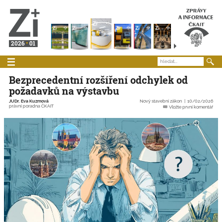
2026
01
Bezprecedentní rozšíření odchylek od
požadavků na výstavbu
JUDr. Eva Kuzmová
Nový stavební zákon
10/02/2026
právní poradna ČKAIT
Vložte první komentář