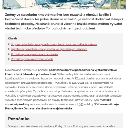
Změny ve stavebním hmotném právu jsou rozsáhlé a ohrožují kvalitu i
bezpečnost staveb. Na jedné straně se rozmělňuje nutnost dodržovat stávající
technické předpisy. Na straně druhé si všechna krajská města mohou vytvářet
vlastní technické předpisy. To rouhodně není zjednodušení.
Obsah
Kdy se požadavky na výstavbu neuplatní přímo na základě zákona
Uplatnění požadavků na výstavbu ve specifických situacích
Požadavky na vymezování pozemků
Požadavky na umisťování staveb
Navrhovaná novela NSZ přináší i
podstatnou úpravu požadavků na výstavbu v hlavě
I části čtvrté (stavební právo hmotné)
. Stále bude platit, že základní ustanovení
k požadavkům na výstavbu bude vymezovat přímo NSZ, podrobnější úprava je pak dána
celostátním prováděcím předpisem – vyhláškou č. 146/2024 Sb., o požadavcích na
výstavbu, která se v současné době novelizuje. Změna přichází v počtu městských
stavebních předpisů. Ty mohou stanovit požadavky na výstavbu odchylně od celostátní
vyhlášky s výjimkou požadavků na výstavbu staveb dálnic, silnic, drah a civilních leteckých
staveb a technických požadavků na stavby technické infrastruktury. Tyto
městské
stavební předpisy
mohou podle navrhovaného znění § 333 odst. 4 NSZ
nově mít nejen
Praha, Brno a Ostrava, ale všechna krajská města
.
Poznámka:
Stávající městské stavební předpisy Prahy, Brna a Ostravy jsou nařízeními daného