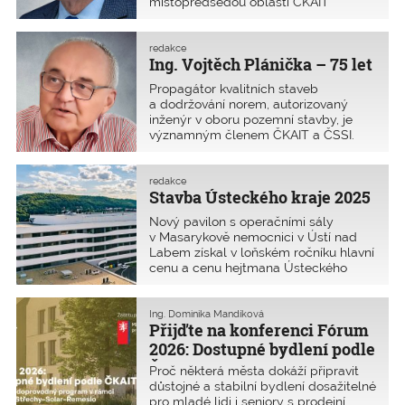
místopředsedou oblasti ČKAIT
Jihomoravský kraj a místopředsedou
představenstva ČKAIT.
redakce
Ing. Vojtěch Plánička – 75 let
Propagátor kvalitních staveb
a dodržování norem, autorizovaný
inženýr v oboru pozemní stavby, je
významným členem ČKAIT a ČSSI.
redakce
Stavba Ústeckého kraje 2025
Nový pavilon s operačními sály
v Masarykově nemocnici v Ústí nad
Labem získal v loňském ročníku hlavní
cenu a cenu hejtmana Ústeckého
kraje pro bezbariérovou stavbu.
Ing. Dominika Mandíková
Přijďte na konferenci Fórum
2026: Dostupné bydlení podle
ČKAIT
Proč některá města dokáží připravit
důstojné a stabilní bydlení dosažitelné
pro mladé lidi i seniory s prodejní