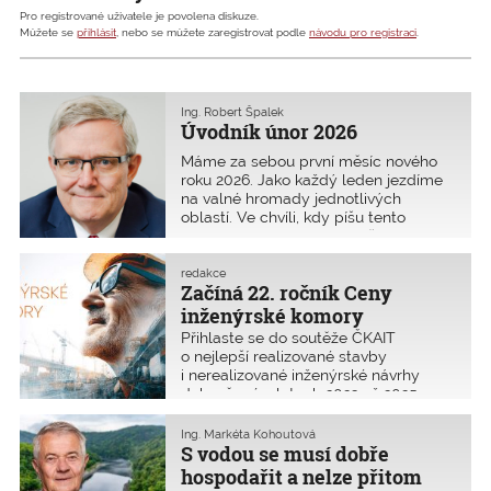
Pro registrované uživatele je povolena diskuze.
Můžete se
přihlásit
, nebo se můžete zaregistrovat podle
návodu pro registraci
.
Ing. Robert Špalek
Úvodník únor 2026
Máme za sebou první měsíc nového
roku 2026. Jako každý leden jezdíme
na valné hromady jednotlivých
oblastí. Ve chvíli, kdy píšu tento
úvodník, máme jich již devět za sebou.
V letošním roce budou na
Shromáždění delegátů ČKAIT voleny
redakce
Začíná 22. ročník Ceny
nové nejvyšší orgány Komory. Na va
inženýrské komory
Přihlaste se do soutěže ČKAIT
o nejlepší realizované stavby
i nerealizované inženýrské návrhy
dokončené v letech 2023 až 2025.
Cílem je přispět k propagaci
a ocenění náročné práce
Ing. Markéta Kohoutová
autorizovaných osob z řad inženýrů,
S vodou se musí dobře
techniků a stavitelů při přípravě,
hospodařit a nelze přitom
navrhování a realizaci staveb.