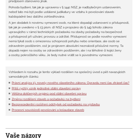
předpisem stanoveno jinak.
Pohoda bydlení, tak jak je upravena v § 144c NSZ, je nadbytečným ustanovením,
neboť tato má být podle ustálené judikatury ve vztahu k povolování staveb
každopádně bez dalšího zohledňována.
A jen dodatek k novému vymezení osob, na které dopadají ustanovení o přístupnosti,
tak jak je uvedeno v § 13 písm. d) NSZ a propsáno do § 149 tohoto zákona
upravujícího v rámci technických požadavků na stavby požadavky na bezpečnost
a přístupnost při užívání, provozu a údržbě. Přístupnost se podle nového vymezení
nemá týkat osob s omezenou schopností pohybu nebo orientace, ale osob se
zdravotním postižením, což je projevem absolutní neznalosti příslušné normy. Ta
dopadá nejen na osoby se zdravotním postižením, ale i na těhotné či kojící ženy
a osoby pokročilého věku. Je tedy nutné vrátit se k původnímu vymezení.
Vzhledem k rozsahu je tento výklad rozdělen na společný úvod a pět navazujících
samostatných článků:
Právní analýza 13. novely nového stavebního zákona. Opravdu není čas ztrácet čas?
Příliš rychlý vznik jednotné státní stavební správy
Většina dotčených orgánů pod státní stavební správu
Změna rozdělení staveb a požadavků na bydlení
Bezprecedentní rozšíření odchylek od požadavků na výstavbu
Procesní souvislosti povolování a kolaudace staveb
Vaše názory