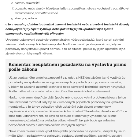
zařízení staveniště,
pozemku nebo stavby, které jsou kulturní památkou nebo se nacházejí v památkové
rezervaci nebo památkové zóně,
stavby v proluce,
a to v rozsahu, v jakém to závažné územně technické nebo stavebně technické důvody
nebo jiný veřejný zájem vylučují, nebo pokud by jejich uplatnění bylo zjevně
ekonomicky nepřiměřené vůči přínosům.
Uvedené ustanovení obsahuje demonstrativní výčet požadavků, které se při splnění
zákonem definovaných kritérií neuplatní. Nadto se rozšiřuje skupina situací, kdy se
požadavky na výstavbu uplatnit nemusí, a to za situace, pokud by jejich uplatnění bylo
zjevně ekonomicky nepřiměřené.
Komentář: neuplatnění požadavků na výstavbu přímo
podle zákona
Už ze současného znění ustanovení § 137 odst. 4 NSZ dostatečně jasně vyplývá, že
požadavky na výstavbu se ve vyjmenovaných případech použijí pouze v rozsahu,
v jakém to závažné územně technické nebo stavebně technické důvody nevylučují.
Podle mého názoru tedy nebyl dán důvod ke změně tohoto ustanovení.
Navíc, nové znění doplňuje další (podle mého soudu velmi problematickou a lehce
zneužitelnou) možnost, kdy by se v uvedených případech požadavky na výstavbu
neuplatnily, a to tehdy pokud by jejich uplatnění bylo zjevně ekonomicky
nepřiměřené vůči přínosům. Přínosům koho či čeho? Stavebníka, developera? Chce
snad toto ustanovení říct, že když to nebude ekonomicky výhodné, tak si zde
nemusíme požadavků na výstavbu vůbec všímat? Jak pak bude garantována
bezpečnost stavby a ochrana dalších veřejných zájmů?
Nové znění rovněž uvádí výčet takovýchto požadavků na výstavbu, kterých by se to
mělo týkat – požadavky na parkování, odstupy, denní osvětlení, zastínění, izolační