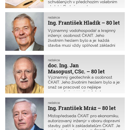
schválených v předchozím volebním
období. Protože se ale v roce
2025 konaly volby do Poslanecké
sněmovny a Česká republika má
redakce
novou vládu, lze očekávat i další
Ing. František Hladík – 80 let
změny v daňových zákonech. Zde je
Významný vodohospodář a krajinný
přehled hlavních změn, které byly
inženýr, osobnost ČKAIT. Jeho
platné na začátku ledna 2026.
životním heslem bylo a je: každá
stavba musí vždy splňovat základní
požadavky na stavby dle zákona
s respektováním příslušných norem.
redakce
doc. Ing. Jan
Masopust, CSc. – 80 let
Významný geotechnik a osobnost
ČKAIT. Jeho životním heslem bylo a je:
snaž se pracovat co nejlépe
a nemysli, že jsi jediný, kdo tomu
rozumí.
redakce
Ing. František Mráz – 80 let
Místopředseda ČKAIT pro ekonomiku,
autorizovaný inženýr v oboru dopravní
stavby, patří k zakladatelům ČKAIT. Je