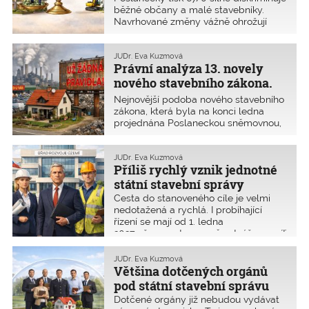
přijaté
usnesení představenstva ČKAIT
tisku 67/0
a nahradit ho odborně
odborníkům a zároveň
běžné občany a malé stavebníky.
z 30. ledna 2026
.
zpracovaným komplexním
Navrhované změny vážně ohrožují
znevýhodní a ohrozí běžné
pozměňovacím návrhem, který
spotřebitele a uživatele staveb
občany
vypořádá všechny zásadní připomínky
a zároveň komplikují práci
autorizovaných stavebních inženýrů
stavebníkům, projektantům,
JUDr. Eva Kuzmová
a techniků, tedy těch, kteří se
Právní analýza 13. novely
stavebním úředníkům, dotčeným
stavebním zákonem každodenně
orgánům i stavitelům.
nového stavebního zákona.
pracují a jsou doživotně trestněprávně
Opravdu není čas ztrácet
Nejnovější podoba nového stavebního
odpovědní za svou práci. Stejně tak je
čas?
zákona, která byla na konci ledna
nutné vypořádat zásadní připomínky,
projednána Poslaneckou sněmovnou,
které veřejně vyjadřují hasiči, kraje,
nejenže neřeší většinu dosavadních
architekti, urbanisté a další odborníci.
problémů stavařské praxe, ale vytváří
i problémy zcela nové. V tomto
JUDr. Eva Kuzmová
Příliš rychlý vznik jednotné
článku analyzujeme možné dopady
právě navrhovaných změn.
státní stavební správy
Cesta do stanoveného cíle je velmi
nedotažená a rychlá. I probíhající
řízení se mají od 1. ledna
2027 přesunout na nově vytvářenou síť
státních úřadů!
JUDr. Eva Kuzmová
Většina dotčených orgánů
pod státní stavební správu
Dotčené orgány již nebudou vydávat