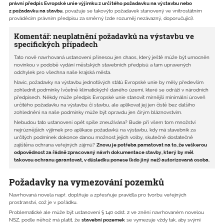
právní předpis Evropské unie výjimku z určitého požadavku na výstavbu nebo
z požadavku na stavbu
, považuje se takovýto požadavek stanovený ve vnitrostátním
prováděcím právním předpisu za směrný (zde rozuměj nezávazný, doporučující).
Komentář: neuplatnění požadavků na výstavbu ve
specifických případech
Tato nově navrhovaná ustanovení přinesou jen chaos, který ještě může být umocněn
novinkou v podobě vydání městských stavebních předpisů a tam upravených
odchylek pro všechna naše krajská města.
Navíc, požadavky na výstavbu jednotlivých států Evropské unie by měly především
zohlednit podmínky (včetně klimatických) daného území, které se odráží v národních
předpisech. Někdy může předpis Evropské unie stanovit mírnější minimální úroveň
určitého požadavku na výstavbu či stavbu, ale aplikovat jej jen čistě bez dalšího
zohlednění na naše podmínky může být opravdu jen čirým bláznovstvím.
Nebudou tato ustanovení opět spíše zneužívána? Bude při všem tom množství
nejrůznějších výjimek pro aplikace požadavků na výstavbu, kdy má stavebník za
určitých podmínek dokonce danou možnost jejich volby, skutečně dostatečně
zajištěna ochrana veřejných zájmů?
Znovu je potřeba pamatovat na to, že veškerou
odpovědnost za řádně zpracovaný návrh dokumentace stavby, který by měl
takovou ochranu garantovat, v důsledku ponese (kdo jiný než) autorizovaná osoba.
Požadavky na vymezování pozemků
Navrhovaná novela např. doplňuje a zpřesňuje pravidla pro tvorbu veřejných
prostranství, což je v pořádku.
Problematické ale může být ustanovení § 140 odst. 2 ve znění navrhovaném novelou
NSZ, podle něhož má platit, že
stavební pozemek
se vymezuje vždy tak, aby svými