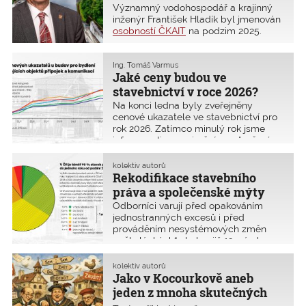
spoléhat jen na rozum
Významný vodohospodář a krajinný
stavebníků
inženýr František Hladík byl jmenován
osobností ČKAIT
na podzim 2025.
Oceněna byla především jeho
mimořádná a celoživotní profesní
činnost ve státním podniku Povodí
Ing. Tomáš Varmus
Jaké ceny budou ve
Vltavy i aktivní zapojení do zvládání
tisícileté povodně v roce 2002. Jeho
stavebnictví v roce 2026?
profesním heslem bylo, že každá
Na konci ledna byly zveřejněny
stavba musí splňovat základní
cenové ukazatele ve stavebnictví pro
požadavky na stavby podle zákona
rok 2026. Zatímco minulý rok jsme
s respektováním příslušných norem.
informovali o meziročním průměrném
To je v dnešní legislativně turbulentní
nárůstu cenových ukazatelů přibližně
době více než aktuální.
o 14 %, v roce 2025 byl cenový růst již
kolektiv autorů
výrazně mírnější a pohybuje se spíše
Rekodifikace stavebního
v jednotkách procent. Například
práva a společenské mýty
u staveb pro bydlení se jedná o 6,5 %.
Odborníci varují před opakováním
jednostranných excesů i před
prováděním nesystémových změn
a „školáckých“ chyb v již 13. návrhu
novely stavebního zákona (poslanecký
tisk 67/0). Další bezprecedentní
kolektiv autorů
rozvolnění pravidel výstavby a nárůst
Jako v Kocourkově aneb
existujícího chaosu, k němuž
jeden z mnoha skutečných
v posledních letech dochází,