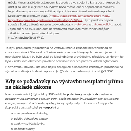
města, která na základě ustanovení § 152 odst. 2 ve spojení s § 333 odst. 3 (nově dle
odst.4) zákona č. 283/2021 Sb. vydává Rada města. Znění nepodléhá klasickému
legislativnímu procesu, nepodléhá připomínkovému řízení, nařízení nepodléhá
Legislativním pravidlům vlády (
https://vlada.gov.cz/cz/
vlada/jednani-vlady/
legislativni-pravidla/
legislativni-pravidla-vlady-
91209/#
). Tyto předpisy nejsou
součástí Sbírky zákonů, nelze je tedy dohledat v
e-sbirce.cz
či
zakonyprolidi.cz
apod.
Jejich znění se musí dohledat na webových stránkách měst v nejrůznějších
záložkách a tímto jsou hůře dostupné.
Ing. Renata Zdařilová, Ph.D.
To by u problematiky požadavků na výstavbu mohlo způsobit nepřehlednou až
chaotickou situaci. Sledovat průběžně změny ve všech krajských městech je velmi
nepraktické. Ideální by bylo vrátit se k jednotnému prováděcímu předpisu, ve kterém by
byla v žádoucích oblastech povolena odlišná řešení pro potřeby větších aglomerací.
Navrhovanou novelou má dále dojít k deregulaci a liberalizaci zákonných požadavků na
výstavbu u stávajících staveb úpravou § 137 odst. 4 a zcela novými odst. 5–7 NSZ.
Kdy se požadavky na výstavbu neuplatní přímo
na základě zákona
Navrhované znění § 137 odst. 4 NSZ uvádí, že
požadavky na výstavbu
,
zejména
požadavky na parkování, odstupy, denní osvětlení, zastínění, izolační vlastnosti, úsporu
energie, přístupnost, schodiště, výtahy, plochy, výšky, šířky a další požadavky podle
§ 145 odst. 1 písm. b) až g)
se neuplatní u
změny dokončené stavby,
údržby dokončené stavby,
změny v užívání stavby,
dočasné stavby,