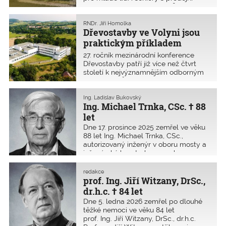
cenou kolem 65 000 Kč/m²? Proč se
to jinde nedaří opakovat? Jak
pracovat s cenovými ukazateli? To a
RNDr. Jiří Homolka
Dřevostavby ve Volyni jsou
mnohem více se můžete dozvědět již
tento pátek 13. února v 2026.
praktickým příkladem
vysoké úrovně technického
27. ročník mezinárodní konference
vzdělávání v ČR
Dřevostavby patří již více než čtvrt
století k nejvýznamnějším odborným
setkáním v ČR zaměřeným na
problematiku navrhování, realizace
a rozvoje staveb na bázi dřeva.
Ing. Ladislav Bukovský
Ing. Michael Trnka, CSc. † 88
Konference se koná v tradičním
předvelikonočním termínu 31. března
let
až 1. dubna 2026 na VOŠ a SPŠ
Dne 17. prosince 2025 zemřel ve věku
Volyně. Obvykle sem přijede více než
88 let Ing. Michael Trnka, CSc.,
600 účastníků.
autorizovaný inženýr v oboru mosty a
inženýrské konstrukce a v oboru
statika a dynamika staveb. Profesní
dráhu začínal u Železničního
redakce
stavitelství Praha, SÚ Cheb, jako
prof. Ing. Jiří Witzany, DrSc.,
stavební technik. Po ukončení
dr.h.c. † 84 let
vojenské sl
Dne 5. ledna 2026 zemřel po dlouhé
těžké nemoci ve věku 84 let
prof. Ing. Jiří Witzany, DrSc., dr.h.c.