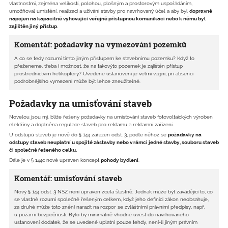
vlastnostmi, zejména velikostí, polohou, plošným a prostorovým uspořádáním,
umožňoval umístění, realizaci a užívání stavby pro navrhovaný účel a aby byl
dopravně
napojen na kapacitně vyhovující veřejně přístupnou komunikaci nebo k němu byl
zajištěn jiný přístup
.
Komentář: požadavky na vymezování pozemků
A co se tedy rozumí tímto jiným přístupem ke stavebnímu pozemku? Když to
přeženeme, třeba i možnost, že na takovýto pozemek je zajištěn přístup
prostřednictvím helikoptéry? Uvedené ustanovení je velmi vágní, při absenci
podrobnějšího vymezení může být lehce zneužitelné.
Požadavky na umisťování staveb
Novelou jsou mj. blíže řešeny požadavky na umisťování staveb fotovoltaických výroben
elektřiny a doplněna regulace staveb pro reklamu a reklamní zařízení.
U odstupů staveb je nově do § 144 zařazen odst. 3, podle něhož se
požadavky na
odstupy staveb neuplatní u spojité zástavby nebo v rámci jedné stavby, souboru staveb
či společně řešeného celku.
Dále je v § 144c nově upraven koncept
pohody bydlení
.
Komentář: umisťování staveb
Nový § 144 odst. 3 NSZ není upraven zcela šťastně. Jednak může být zavádějící to, co
se vlastně rozumí společně řešeným celkem, když jeho definici zákon neobsahuje,
za druhé může toto znění narazit na rozpor se zvláštními právními předpisy, např.
u požární bezpečnosti. Bylo by minimálně vhodné uvést do navrhovaného
ustanovení dodatek, že se uvedené uplatní pouze tehdy, není-li jiným právním