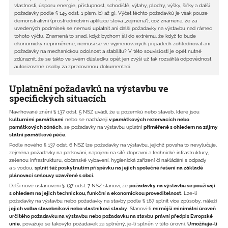
vlastnosti, úsporu energie, přístupnost, schodiště, výtahy, plochy, výšky, šířky a další
požadavky podle § 145 odst. 1 písm. b) až g). Výčet těchto požadavků je však pouze
demonstrativní (prostřednictvím aplikace slova „zejména“), což znamená, že za
uvedených podmínek se nemusí uplatnit ani další požadavky na výstavbu nad rámec
tohoto výčtu. Znamená to snad, když bychom šli do extrému, že když to bude
ekonomicky nepřiměřené, nemusí se ve vyjmenovaných případech zohledňovat ani
požadavky na mechanickou odolnost a stabilitu? V této souvislosti je opět nutné
zdůraznit, že se takto ve svém důsledku opět jen zvýší už tak rozsáhlá odpovědnost
autorizované osoby za zpracovanou dokumentaci.
Uplatnění požadavků na výstavbu ve
specifických situacích
Navrhované znění § 137 odst. 5 NSZ uvádí, že u pozemků nebo staveb, které jsou
kulturními památkami
nebo se nacházejí
v památkových rezervacích nebo
památkových zónách
, se požadavky na výstavbu uplatní
přiměřeně s ohledem na zájmy
státní památkové péče
.
Podle nového § 137 odst. 6 NSZ lze požadavky na výstavbu, jejichž povaha to nevylučuje,
zejména požadavky na parkování, napojení na sítě dopravní a technické infrastruktury,
zelenou infrastrukturu, občanské vybavení, hygienická zařízení či nakládání s odpady
a s vodou,
splnit též poskytnutím příspěvku na jejich společné řešení na základě
plánovací smlouvy uzavřené s obcí.
Další nové ustanovení § 137 odst. 7 NSZ stanoví, že
požadavky na výstavbu se používají
s ohledem na jejich technickou, funkční a ekonomickou proveditelnost
. Lze-li
požadavky na výstavbu nebo požadavky na stavby podle § 167 splnit více způsoby, náleží
jejich volba stavebníkovi nebo vlastníkovi stavby
. Stanoví-li
mírnější minimální úroveň
určitého požadavku na výstavbu
nebo požadavku na stavbu
právní předpis Evropské
unie
, považuje se takovýto požadavek za splněný, je-li splněn v této úrovni.
Umožňuje-li