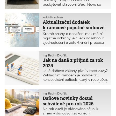
poskytovat stavební úřad. Nově se
zavádí fikce souhlasu při včasném
nevyjádření "síťařů".
kolektiv autorů
Aktualizační dodatek
k rámcové pojistné smlouvě
ČKAIT otevírá nové možnosti
Kromě snahy o dosažení maximální
pojistné ochrany je cílem dosáhnout
zjednodušení a zefektivnění procesu
sjednávání a obnovy připojištění.
Ing. Radim Dvořák
Jak na daně z příjmů za rok
2025
Jaké daňové zákony platí v roce 2025?
Základním rámcem je nadále tzv.
konsolidační balíček, který v roce 2024
novelizoval více než 60 zákonů, včetně
předpisů daňových. Pro rok 2025 byly
zároveň schváleny další daňové
Ing. Radim Dvořák
změny, z nichž ty nejvýznamnější se
Daňové novinky dosud
snažím v tomto článku přehledně
schválené pro rok 2026
shrnout. Samotný systém zdanění
Na rok 2026 je plánováno několik
však zůstává beze změny.
změn v daňových zákonech