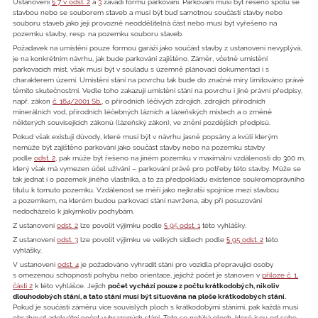
Ustanovení
§ 7 v odst. 2
a
3
zavádí formu parkování. Parkování musí být řešeno spolu se
stavbou nebo se souborem staveb a musí být buď samotnou součástí stavby nebo
souboru staveb jako její provozně neoddělitelná část nebo musí být vyřešeno na
pozemku stavby, resp. na pozemku souboru staveb.
Požadavek na umístění pouze formou garáží jako součást stavby z ustanovení nevyplývá,
je na konkrétním návrhu, jak bude parkování zajištěno. Záměr, včetně umístění
parkovacích míst, však musí být v souladu s územně plánovací dokumentaci i s
charakterem území. Umístění stání na povrchu tak bude do značné míry limitováno právě
těmito skutečnostmi. Vedle toho zakazují umístění stání na povrchu i jiné právní předpisy,
např. zákon
č. 164/2001 Sb.
, o přírodních léčivých zdrojích, zdrojích přírodních
minerálních vod, přírodních léčebných lázních a lázeňských místech a o změně
některých souvisejících zákonů (lázeňský zákon), ve znění pozdějších předpisů.
Pokud však existují důvody, které musí být v návrhu jasně popsány a kvůli kterým
nemůže být zajištěno parkování jako součást stavby nebo na pozemku stavby
podle
odst. 2
, pak může být řešeno na jiném pozemku v maximální vzdálenosti do 300 m,
který však má vymezen účel užívání – parkování právě pro potřeby této stavby. Může se
tak jednat i o pozemek jiného vlastníka, a to za předpokladu existence soukromoprávního
titulu k tomuto pozemku. Vzdálenost se měří jako nejkratší spojnice mezi stavbou
a pozemkem, na kterém budou parkovací stání navržena, aby při posuzování
nedocházelo k jakýmkoliv pochybám.
Z ustanovení
odst. 2
lze povolit výjimku podle
§ 95 odst. 1
této vyhlášky.
Z ustanovení
odst. 3
lze povolit výjimku ve velkých sídlech podle
§ 95 odst. 2
této
vyhlášky.
V ustanovení
odst. 4
je požadováno vyhradit stání pro vozidla přepravující osoby
s omezenou schopností pohybu nebo orientace, jejichž počet je stanoven v
příloze č. 1,
části 2
k této vyhlášce. Jejich
počet vychází pouze z počtu krátkodobých, nikoliv
dlouhodobých stání, a tato stání musí být situována na ploše krátkodobých stání.
Pokud je součástí záměru více souvislých ploch s krátkodobými stáními, pak každá musí
obsahovat adekvátní počet vyhrazených stání. Toto se netýká ploch, které jsou od sebe