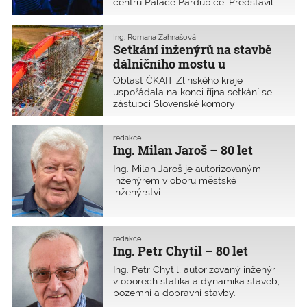
centru Paláce Pardubice. Představil
konferenci hodnotili jako velmi
dopravní projekty a stavby, které se
přínosnou.
nacházejí v Pardubickém kraji a tvoří
dopravní tepny celorepublikového
Ing. Romana Zahnašová
Setkání inženýrů na stavbě
významu. Již tradičně se zde setkávají
představitelé Ministerstva dopravy,
dálničního mostu u
Státního fondu dopravní infrastruktury,
Napajedel na Zlínsku
Oblast ČKAIT Zlínského kraje
Ředitelství silnic a dálnic, Správy
uspořádala na konci října setkání se
železnic, Ředitelství vodních cest,
zástupci Slovenské komory
starostové měst, obcí a krajů
stavebních inženýrů Regionálního
s odborníky ČKAIT a řediteli
sdružení Trnava. Cílem bylo sdílení
stavebních a silničních firem.
odborných informací a navázání
redakce
Ing. Milan Jaroš – 80 let
nových příhraničních pracovních
kontaktů mezi stavebními inženýry
Ing. Milan Jaroš je autorizovaným
z České a Slovenské republiky.
inženýrem v oboru městské
inženýrství.
redakce
Ing. Petr Chytil – 80 let
Ing. Petr Chytil, autorizovaný inženýr
v oborech statika a dynamika staveb,
pozemní a dopravní stavby.