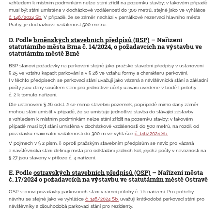
vzhledem k místním podmínkám nelze stání zřídit na pozemku stavby; v takovém případě
musí být stání umístěna v docházkové vzdálenosti do 300 metrů, stejně jako ve vyhlášce
č. 146/2024 Sb.
V případě, že se záměr nachází v památkové rezervaci hlavního města
Prahy, je docházková vzdálenost 500 metrů.
D. Podle
brněnských stavebních předpisů (BSP)
– Nařízení
statutárního města Brna č. 14/2024, o požadavcích na výstavbu ve
statutárním městě Brně
BSP stanoví požadavky na parkování stejně jako pražské stavební předpisy v ustanovení
§ 25 ve vztahu kapacit parkování a v § 26 ve vztahu formy a charakteru parkování.
I v těchto předpisech se parkovací stání uvažují jako vázaná a návštěvnická stání a základní
počty jsou dány součtem stání pro jednotlivé účely užívání uvedené v bodě I přílohy
č. 2 k tomuto nařízení.
Dle ustanovení § 26 odst. 2 se mimo stavební pozemek, popřípadě mimo daný záměr
mohou stání umístit v případě, že se umisťuje jednotlivá stavba do stávající zástavby
a vzhledem k místním podmínkám nelze stání zřídit na pozemku stavby; v takovém
případě musí být stání umístěna v docházkové vzdálenosti do 500 metrů, na rozdíl od
požadavku maximální vzdálenosti do 300 m ve vyhlášce
č. 146/2024 Sb.
V pojmech v § 2 písm. i) oproti pražským stavebním předpisům se navíc pro vázaná
a návštěvnická stání definují místa pro odkládání jízdních kol, jejichž počty v návaznosti na
§ 27 jsou staveny v příloze č. 4 nařízení.
E. Podle
ostravských stavebních předpisů (OSP)
– Nařízení města
č. 17/2024 o požadavcích na výstavbu ve statutárním městě Ostravě
OSP stanoví požadavky parkovacích stání v rámci přílohy č. 1 k nařízení. Pro potřeby
návrhu se stejně jako ve vyhlášce
č. 146/2024 Sb.
uvažují krátkodobá parkovací stání pro
návštěvníky a dlouhodobá parkovací stání pro rezidenty.