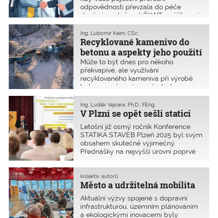
odpovědnosti převzala do péče
dceřiná společnost ČKAIT, pojišťovací
makléř PM ČKAIT, s.r.o. Přes řadu
úskalí se společnosti podařilo zdolat
Ing. Lubomír Keim, CSc.
náročné období, kterému je v tržním
Recyklované kamenivo do
prostředí vystaven každý začínající
betonu a aspekty jeho použití
ekonomický subjekt. Dnes se chod
Může to být dnes pro někoho
společnosti pozvolna stabilizuje
překvapivé, ale využívání
a nové cíle směřují k získání pozice
recyklovaného kameniva při výrobě
stálého a spolehlivého partnera pro
betonu není novým požadavkem ani
oblasti pojištění, s přesahem do celé
důsledkem současného prosazování
palety dalších služeb (nejen) pro
principů oběhového hospodářství ve
Ing. Luděk Vejvara, Ph.D., FEng.
členy ČKAIT. Je důležité mít co
stavebnictví. Požadavky na
V Plzni se opět sešli statici
nabídnout, ještě důležitější mít s čím
recyklované kamenivo se datují již do
to srovnávat.
Letošní již osmý ročník Konference
roku 2008, kdy byla vydána změna A1
STATIKA STAVEB Plzeň 2025 byl svým
k normě ČSN EN 12620:2002 –
obsahem skutečně výjimečný.
Kamenivo do betonu.
Přednášky na nejvyšší úrovni poprvé
pokryly všechny základní obory
navrhování nosných konstrukcí, a to
včetně dřevostaveb. Diskutovaly se
kolektiv autorů
Město a udržitelná mobilita
také praktické zkušenosti statiků
s uplatňováním nového stavebního
Aktuální výzvy spojené s dopravní
zákona v praxi.
infrastrukturou, územním plánováním
a ekologickými inovacemi byly