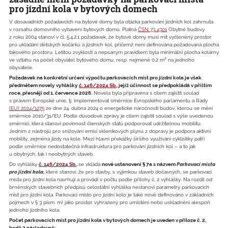
pro jízdní kola v bytových domech
V dosavadních požadavcích na bytové domy byla otázka parkování jízdních kol zahrnuta
v rozsahu domovního vybavení bytových domů. Platná
ČSN 73 4301
Obytné budovy
z roku 2004 stanoví v čl. 5.4.2.1 požadavek, že bytové domy musí mít vyčleněný prostor
pro ukládání dětských kočárků a jízdních kol, přičemž není definována požadovaná plocha
takového prostoru. Letitou zvyklostí a nepsaným pravidlem byla minimální plocha kolárny
ve vztahu na počet obyvatel bytového domu, resp. nejméně 0,2 m² na jednoho
obyvatele.
Požadavek na konkrétní určení výpočtu parkovacích míst pro jízdní kola je však
předmětem novely vyhlášky
č. 146/2024 Sb.
, jejíž účinnost se předpokládá v příštím
roce, přesněji od 1. července 2026.
Novela byla připravena s cílem zajistit soulad
s právem Evropské unie, tj. implementovat směrnice Evropského parlamentu a Rady
(EU) 2024/1275
ze dne 24. dubna 2024 o energetické náročnosti budov, kterou se mění
směrnice 2010/31/EU. Podle důvodové zprávy je cílem zajistit soulad s výše uvedenou
směrnicí, která stanoví povinnost členských států podporovat udržitelnou mobilitu.
Jedním z nástrojů pro snižování emisí skleníkových plynů z dopravy je podpora aktivní
mobility, zejména jízdy na kole. Mezi hlavní překážky širšího využívání cyklistiky patří
podle směrnice nedostatečná infrastruktura pro parkování jízdních kol – a to jak
u obytných, tak i neobytných staveb.
Do vyhlášky
č. 146/2024 Sb.
,
se vkládá
nové ustanovení § 7a s názvem
Parkovací místa
pro jízdní kola
,
které stanoví, že pro stavby, s výjimkou staveb dočasných, se parkovací
místa pro jízdní kola navrhují a provádí v počtu podle přílohy č. 2 vyhlášky. Na rozdíl od
brněnských stavebních předpisů celostátní vyhláška nestanoví parametry parkovacích
míst pro jízdní kola. Parkovací místo pro jízdní kolo je také nově definováno v základních
pojmech v § 3 písm. m) jako prostor vyhrazený pro umístění nebo uskladnění alespoň
jednoho jízdního kola.
Počet parkovacích míst pro jízdní kola v bytových domech je uveden v příloze č. 2,
bodě 2 následovně: