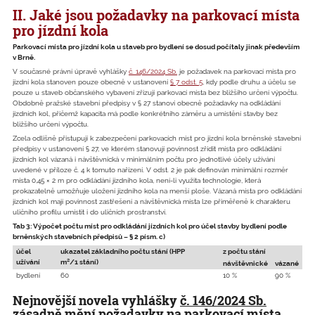
II. Jaké jsou požadavky na parkovací místa
pro jízdní kola
Parkovací místa pro jízdní kola u staveb pro bydlení se dosud počítaly jinak především
v Brně.
V současné právní úpravě vyhlášky
č. 146/2024 Sb.
je požadavek na parkovací místa pro
jízdní kola stanoven pouze obecně v ustanovení
§ 7 odst. 5
, kdy podle druhu a účelu se
pouze u staveb občanského vybavení zřizují parkovací místa bez bližšího určení výpočtu.
Obdobně pražské stavební předpisy v § 27 stanoví obecně požadavky na odkládání
jízdních kol, přičemž kapacita má podle konkrétního záměru a umístění stavby bez
bližšího určení výpočtu.
Zcela odlišně přistupují k zabezpečení parkovacích míst pro jízdní kola brněnské stavební
předpisy v ustanovení § 27, ve kterém stanovují povinnost zřídit místa pro odkládání
jízdních kol vázaná i návštěvnická v minimálním počtu pro jednotlivé účely užívání
uvedené v příloze č. 4 k tomuto nařízení. V odst. 2 je pak definován minimální rozměr
místa 0,45 × 2 m pro odkládání jízdního kola, není-li využita technologie, která
prokazatelně umožňuje uložení jízdního kola na menší ploše. Vázaná místa pro odkládání
jízdních kol mají povinnost zastřešení a návštěvnická místa lze přiměřeně k charakteru
uličního profilu umístit i do uličních prostranství.
Tab 3: Výpočet počtu míst pro odkládání jízdních kol pro účel stavby bydlení podle
brněnských stavebních předpisů – § 2 písm. c)
účel
ukazatel základního počtu stání (HPP
z počtu stání
užívání
m²/1 stání)
návštěvnické
vázané
bydlení
60
10 %
90 %
Nejnovější novela vyhlášky
č. 146/2024 Sb.
zásadně mění požadavky na parkovací místa