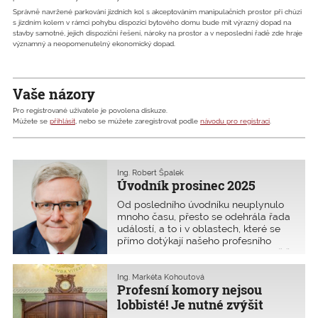
Správně navržené parkování jízdních kol s akceptováním manipulačních prostor při chůzi
s jízdním kolem v rámci pohybu dispozicí bytového domu bude mít výrazný dopad na
stavby samotné, jejich dispoziční řešení, nároky na prostor a v neposlední řadě zde hraje
významný a neopomenutelný ekonomický dopad.
Vaše názory
Pro registrované uživatele je povolena diskuze.
Můžete se
přihlásit
, nebo se můžete zaregistrovat podle
návodu pro registraci
.
Ing. Robert Špalek
Úvodník prosinec 2025
Od posledního úvodníku neuplynulo
mnoho času, přesto se odehrála řada
událostí, a to i v oblastech, které se
přímo dotýkají našeho profesního
i komorového života. Tou nejdůležitější
informací je, že nastupující vláda
připravuje znovu úplně nový stavební
Ing. Markéta Kohoutová
Profesní komory nejsou
zákon, k
lobbisté! Je nutné zvýšit