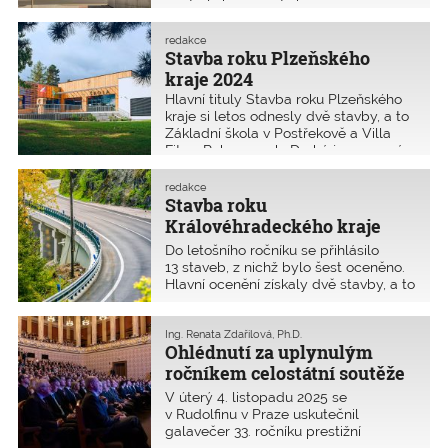
centrálního urgentního příjmu
a akutních provozů Pardubické
nemocnice a Společenský dům
redakce
Radiměř. Cenu veřejnosti a čestné
Stavba roku Plzeňského
uznání získala Knihovna v Chrudimi.
kraje 2024
Další čtyři stavby si odnesly čestné
Hlavní tituly Stavba roku Plzeňského
uznání.
kraje si letos odnesly dvě stavby, a to
Základní škola v Postřekově a Villa
Fitz v Rokycanech. Druhá jmenovaná
stavba získala také Cenu veřejnosti.
Cena hejtmana putuje do Domu
redakce
sociální péče v Kralovicích. Cenu
Stavba roku
primátora města získala výpravní
Královéhradeckého kraje
budova hlavního plzeňského nádraží.
2025
Do letošního ročníku se přihlásilo
Ministerstvo průmyslu a obchodu ČR
13 staveb, z nichž bylo šest oceněno.
ocenilo Business Park Republikánská
Hlavní ocenění získaly dvě stavby, a to
v Plzni. Svaz podnikatelů ve
revitalizace Polských mostů
stavebnictví ocenil přeložku silnice
a apartmány na Hnědém vrchu v Peci
I/27 Šlovice – Přeštice. Porota udělila
pod Sněžkou. Jedna stavba získala
Ing. Renata Zdařilová, Ph.D.
cenu Mikulášskému gymnáziu za
Ohlédnutí za uplynulým
Cenu Ministerstva průmyslu
přístavbu jídelny a rozdala také tři
a obchodu ČR, dvě čestné uznání
ročníkem celostátní soutěže
čestná uznání.
a jedna zvláštní cena poroty.
Stavba roku 2025
V úterý 4. listopadu 2025 se
v Rudolfinu v Praze uskutečnil
galavečer 33. ročníku prestižní
soutěžní přehlídky Stavba roku 2025.