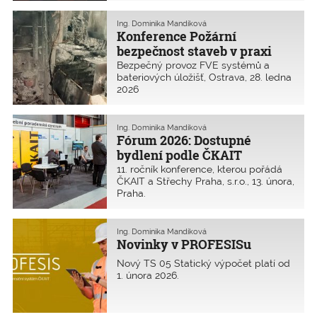
Udělení a představení titulů Stavba
roku je každoročně významnou
Ing. Dominika Mandíková
Konference Požární
událostí roku stavitelství
a architektury, je důstojným
bezpečnost staveb v praxi
připomenutím i významu
Bezpečný provoz FVE systémů a
inženýrských, dopravních
bateriových úložišť, Ostrava, 28. ledna
a průmyslových staveb, které jsou
2026
nedílnou součástí této soutěže.
Ing. Dominika Mandíková
Fórum 2026: Dostupné
bydlení podle ČKAIT
11. ročník konference, kterou pořádá
ČKAIT a Střechy Praha, s.r.o., 13. února,
Praha.
Ing. Dominika Mandíková
Novinky v PROFESISu
Nový TS 05 Statický výpočet platí od
1. února 2026.