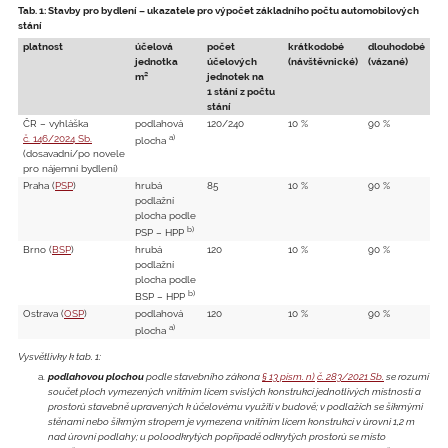
Tab. 1: Stavby pro bydlení – ukazatele pro výpočet základního počtu automobilových
stání
platnost
účelová
počet
krátkodobé
dlouhodobé
jednotka
účelových
(návštěvnické)
(vázané)
m²
jednotek na
1 stání z počtu
stání
ČR – vyhláška
podlahová
120/240
10 %
90 %
a)
č. 146/2024 Sb.
plocha
(dosavadní/po novele
pro nájemní bydlení)
Praha (
PSP
)
hrubá
85
10 %
90 %
podlažní
plocha podle
b)
PSP – HPP
Brno (
BSP
)
hrubá
120
10 %
90 %
podlažní
plocha podle
b)
BSP – HPP
Ostrava (
OSP
)
podlahová
120
10 %
90 %
a)
plocha
Vysvětlivky k tab. 1:
podlahovou plochou
podle stavebního zákona
§ 13 písm. n)
č. 283/2021 Sb.
se rozumí
součet ploch vymezených vnitřním lícem svislých konstrukcí jednotlivých místností a
prostorů stavebně upravených k účelovému využití v budově; v podlažích se šikmými
stěnami nebo šikmým stropem je vymezena vnitřním lícem konstrukcí v úrovni 1,2 m
nad úrovní podlahy; u poloodkrytých popřípadě odkrytých prostorů se místo