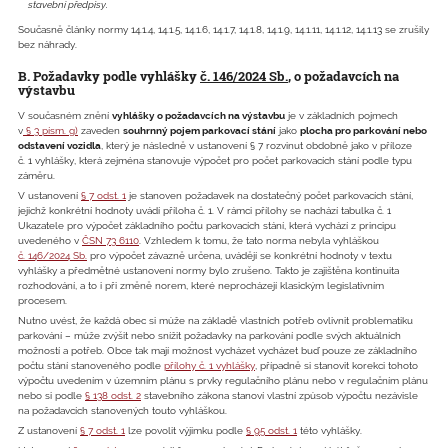
stavební předpisy.
Současně články normy 14.1.4, 14.1.5, 14.1.6, 14.1.7, 14.1.8, 14.1.9, 14.1.11, 14.1.12, 14.1.13 se zrušily
bez náhrady.
B. Požadavky podle vyhlášky
č. 146/2024 Sb.
, o požadavcích na
výstavbu
V současném znění
vyhlášky o požadavcích na výstavbu
je v základních pojmech
v
§ 3 písm. g)
zaveden
souhrnný pojem parkovací stání
jako
plocha pro parkování nebo
odstavení vozidla
, který je následně v ustanovení § 7 rozvinut obdobně jako v příloze
č. 1 vyhlášky, která zejména stanovuje výpočet pro počet parkovacích stání podle typu
záměru.
V ustanovení
§ 7 odst. 1
je stanoven požadavek na dostatečný počet parkovacích stání,
jejichž konkrétní hodnoty uvádí příloha č. 1. V rámci přílohy se nachází tabulka č. 1
Ukazatele pro výpočet základního počtu parkovacích stání, která vychází z principu
uvedeného v
ČSN 73 6110
. Vzhledem k tomu, že tato norma nebyla vyhláškou
č. 146/2024 Sb.
pro výpočet závazně určena, uvádějí se konkrétní hodnoty v textu
vyhlášky a předmětné ustanovení normy bylo zrušeno. Takto je zajištěna kontinuita
rozhodování, a to i při změně norem, které neprocházejí klasickým legislativním
procesem.
Nutno uvést, že každá obec si může na základě vlastních potřeb ovlivnit problematiku
parkování – může zvýšit nebo snížit požadavky na parkování podle svých aktuálních
možností a potřeb. Obce tak mají možnost vycházet vycházet buď pouze ze základního
počtu stání stanoveného podle
přílohy č. 1 vyhlášky
, případně si stanovit korekci tohoto
výpočtu uvedením v územním plánu s prvky regulačního plánu nebo v regulačním plánu
nebo si podle
§ 138 odst. 2
stavebního zákona stanoví vlastní způsob výpočtu nezávisle
na požadavcích stanovených touto vyhláškou.
Z ustanovení
§ 7 odst. 1
lze povolit výjimku podle
§ 95 odst. 1
této vyhlášky.