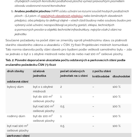
chybějících svislých konstrukcí podlahová plocha vymezí pravoúhlým průmětem
obvodu vodorovné nosné konstrukce
hrubou podlažní plochou
(HPP) účelu užívání se rozumí součet hrubých podlažních
ploch – § 2 písm. c)
pražských stavebních předpisů
nebo brněnských stavebních
předpisů, oba předpisy to definují stejně – všech částí budovy nebo souboru budov pro
vybraný účel užívání; nezapočítávají se plochy garáží, sklepů, technických
a pomocných prostor a objektů technické infrastruktury, nejvýše však 2 stání na
jednotku
Současné požadavky na počet stání se zmenšily oproti předchozímu stavu za platnosti
starého stavebního zákona a ukazatelů v ČSN 73 6110 Projektování místních komunikací.
Tato norma stanovila počty stání staveb pro bydlení podle velikosti samotného bytu – zda
se jednalo o byt o 1 obytné místnosti nebo byt do nebo nad 100 m² celkové plochy.
Tab. 2: Původní doporučené ukazatele počtu odstavných a parkovacích stání podle
zrušeného požadavku ČSN 73 6110
druh stavby
účelová
počet účelových
z počtu stání
jednotka
jednotek na 1 stání
krátkodobé
dlouhodobé
odstavná stání
bytový dům
byt o 1 obytné
2
–
100 %
místnosti
byt do 100 m²
1
–
100 %
celkové plochy
byt nad 100 m²
0,5
–
100 %
celkové plochy
rodinný dům
byt do 100 m²
1
–
100 %
celkové plochy
byt nad 100 m²
0,5
–
100 %
celkové plochy
parkovací stání