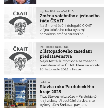
Ing. František Konečný, Ph.D.
Změna volebního a jednacího
řádu ČKAIT
Na Shromáždění delegátů ČKAIT
v říjnu letošního roku byla mj.
schválena změna volebního
a jednacího řádu ČKAIT. Kromě
několika technických a upřesňujících
úprav, byl hlavní změnou návrh
Ing. Radek Hnízdil, Ph.D.
kandidátů do výborů oblastí,
Z listopadového zasedání
představenstva, dozorčí rady
představenstva
a stavovského soudu.
Nejdůležitější informace ze zasedání
představenstva ČKAIT, které se konalo
20. listopadu 2025 v Praze.
redakce
Stavba roku Pardubického
kraje 2025
Titul Stavba roku 2025 v Pardubickém
kraji získaly tři soutěžní stavby, a to
bytový dům Smilova, pavilonu