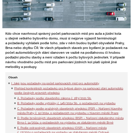
Kdo chce navrhnout správný počet parkovacích míst pro auta a jízdní kola
u stejně velkého bytového domu, musí si nejprve vyjasnit terminologii
a požadavky vyhlášek podle toho, zda v něm budou bydlet obyvatelé Prahy,
Brna nebo zbytku ČR. Ve všech případech staveb pro bydlení je požadavek na
počet automobilových stání stanoven ve vazbě na podlahovou či hrubou
podlažní plochu stavby a není vztažen k počtu bytových jednotek. V případě
návrhu vhodného počtu míst pro parkování jízdních kol platí úplně jiné
metodiky a postupy.
Obsah
I. Jaké jsou požadavky na počet parkovacích míst pro automobily
Přehled konkrétních požadavků pro bytové domy na parkovací stání automobilů
podle českých právních předpisů
A. Požadavky podle stavebního zákona č. 283/2021 Sb.
B. Požadavky podle vyhlášky č. 146/2024 Sb., o požadavcích na výstavbu
C. Požadavky podle pražských stavebních předpisů (PSP) – Nařízení hlavního
města Prahy č. 12/2024, o požadavcích na výstavbu v hlavním městě Praze
D. Podle brněnských stavebních předpisů (BSP) – Nařízení statutárního města
Brna č. 14/2024, o požadavcích na výstavbu ve statutárním městě Brně
E. Podle ostravských stavebních předpisů (OSP) – Nařízení města
č. 17/2024 o požadavcích na výstavbu ve statutárním městě Ostravě