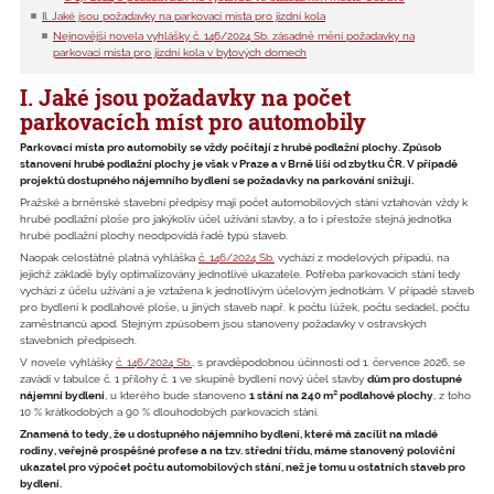
II. Jaké jsou požadavky na parkovací místa pro jízdní kola
Nejnovější novela vyhlášky č. 146/2024 Sb. zásadně mění požadavky na
parkovací místa pro jízdní kola v bytových domech
I. Jaké jsou požadavky na počet
parkovacích míst pro automobily
Parkovací místa pro automobily se vždy počítají z hrubé podlažní plochy. Způsob
stanovení hrubé podlažní plochy je však v Praze a v Brně liší od zbytku ČR. V případě
projektů dostupného nájemního bydlení se požadavky na parkování snižují.
Pražské a brněnské stavební předpisy mají počet automobilových stání vztahován vždy k
hrubé podlažní ploše pro jakýkoliv účel užívání stavby, a to i přestože stejná jednotka
hrubé podlažní plochy neodpovídá řadě typů staveb.
Naopak celostátně platná vyhláška
č. 146/2024 Sb.
vychází z modelových případů, na
jejichž základě byly optimalizovány jednotlivé ukazatele. Potřeba parkovacích stání tedy
vychází z účelu užívání a je vztažena k jednotlivým účelovým jednotkám. V případě staveb
pro bydlení k podlahové ploše, u jiných staveb např. k počtu lůžek, počtu sedadel, počtu
zaměstnanců apod. Stejným způsobem jsou stanoveny požadavky v ostravských
stavebních předpisech.
V novele vyhlášky
č. 146/2024 Sb.
, s pravděpodobnou účinností od 1. července 2026, se
zavádí v tabulce č. 1 přílohy č. 1 ve skupině bydlení nový účel stavby
dům pro dostupné
nájemní bydlení
, u kterého bude stanoveno
1 stání na 240 m² podlahové plochy
, z toho
10 % krátkodobých a 90 % dlouhodobých parkovacích stání.
Znamená to tedy, že u dostupného nájemního bydlení, které má zacílit na mladé
rodiny, veřejně prospěšné profese a na tzv. střední třídu, máme stanovený poloviční
ukazatel pro výpočet počtu automobilových stání, než je tomu u ostatních staveb pro
bydlení.