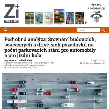
2025
06
Podrobná analýza: Srovnání budoucích,
současných a dřívějších požadavků na
počet parkovacích stání pro automobily
a pro jízdní kola
Ing. Renata Zdařilová, Ph.D.
15/12/2025
členka výboru oblasti ČKAIT Moravskoslezský kraj
Vložte první komentář
a Představenstva ČKAIT, poradenství pro
bezbariérové užívání staveb ČKAIT