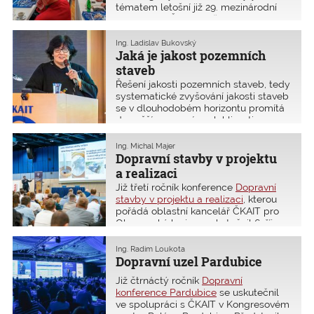
tématem letošní již 29. mezinárodní
konference ČKAIT „Městské
inženýrství Karlovarsko 2025“. Program
obsahoval zajímavé zkušenosti
Ing. Ladislav Bukovský
Jaká je jakost pozemních
s řešením krizových situací a odborné
příspěvky uznávaných přednášejících.
staveb
Velkým přínosem této konference
Řešení jakosti pozemních staveb, tedy
bylo také setkání odborníků
systematické zvyšování jakosti staveb
a přeshraniční výměna odborných
se v dlouhodobém horizontu promítá
informací.
do vyšší provozní spolehlivosti
a nižších provozních nákladů.
Problematika navrhování a provádění
Ing. Michal Majer
staveb, včetně obsahu zadávací
Dopravní stavby v projektu
dokumentace staveb pro veřejné
a realizaci
zakázky, aktuální problémy související
Již třetí ročník konference
Dopravní
s novým stavebním zákonem a jeho
stavby v projektu a realizaci
, kterou
prováděcími vyhláškami, je trvalým
pořádá oblastní kancelář ČKAIT pro
a zásadním tématem ČKAIT, který se
Olomoucký kraj, se uskutečnil 6. října
již počtvrté probíral na dvoudenní
2025. Letošní novinkou bylo rozšíření
konferenci Jakost pozemních staveb.
záběru konference o železniční
Ing. Radim Loukota
Celkem zde přednášelo více než
stavby. Duální souběh přednášek pro
Dopravní uzel Pardubice
30 předních odborníků.
silničáře a železničáře ve dvou sálech
Již čtrnáctý ročník
Dopravní
umožnil účastníkům průběžně volit
konference Pardubice
se uskutečnil
témata podle svých preferencí. Do
ve spolupráci s ČKAIT v Kongresovém
Olomouce přijelo 243 účastníků, kteří