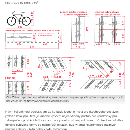
1,00 × 2,00 m, resp. 2 m².
Obr. Základní prostorové požadavky pro umístění a manipulaci podle způsobu uspořádání jízdních
kol. Zdroj: TP 179 Navrhování komunikací pro cyklisty
Návrh řešení musí počítat s tím, že se bude jednat o místa pro dlouhodobé odstavení
jízdního kola, pro které je vhodné vytvářet nejen vhodný přístup, ale i podmínky pro
zabezpečení proti krádeži, vandalismu a povětrnostním podmínkám. V rámci samotného
objektu bytového domu se nabízí řešit ukládání buď v rámci kolárny nebo úložných
prostor náležící k bytu nebo v bytě samotném.