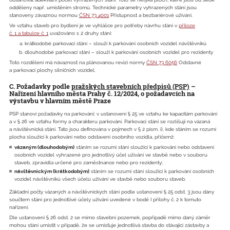
odděleny např. umístěním stromů. Technické parametry vyhrazených stání jsou
stanoveny závaznou normou
ČSN 73 4001
Přístupnost a bezbariérové užívání.
Ve vztahu staveb pro bydlení je ve vyhlášce pro potřeby návrhu stání v
příloze
č. 1 a tabulce č. 1
uvažováno s 2 druhy stání:
krátkodobé parkovací stání – slouží k parkování osobních vozidel návštěvníků
dlouhodobé parkovací stání – slouží k parkování osobních vozidel pro rezidenty
Toto rozdělení má návaznost na plánovanou revizi normy
ČSN 73 6056
Odstavné
a parkovací plochy silničních vozidel.
C. Požadavky podle
pražských stavebních předpisů (PSP)
–
Nařízení hlavního města Prahy č. 12/2024, o požadavcích na
výstavbu v hlavním městě Praze
PSP stanoví požadavky na parkování: v ustanovení § 25 ve vztahu ke kapacitám parkování
a v § 26 ve vztahu formy a charakteru parkování. Parkovací stání se rozlišují na vázaná
a návštěvnická stání. Tato jsou definována v pojmech v § 2 písm. i), kde stáním se rozumí
plocha sloužící k parkování nebo odstavení osobního vozidla, přičemž:
vázaným (dlouhodobým)
stáním se rozumí stání sloužící k parkování nebo odstavení
osobních vozidel vyhrazené pro jednotlivý účel užívání ve stavbě nebo v souboru
staveb, zpravidla určené pro zaměstnance nebo pro rezidenty;
návštěvnickým (krátkodobým)
stáním se rozumí stání sloužící k parkování osobních
vozidel návštěvníků všech účelů užívání ve stavbě nebo souboru staveb.
Základní počty vázaných a návštěvnických stání podle ustanovení § 25 odst. 3 jsou dány
součtem stání pro jednotlivé účely užívání uvedené v bodě I přílohy č. 2 k tomuto
nařízení.
Dle ustanovení § 26 odst. 2 se mimo stavební pozemek, popřípadě mimo daný záměr
mohou stání umístit v případě, že se umisťuje jednotlivá stavba do stávající zástavby a