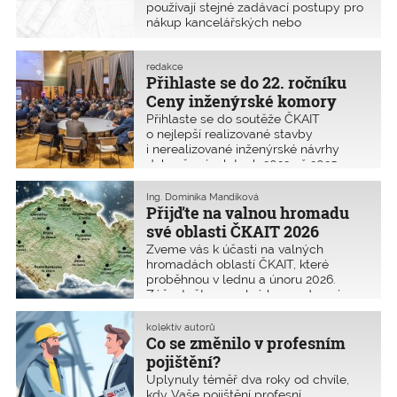
spotřebního zboží
používají stejné zadávací postupy pro
výztuže – schématům výztuže
prostředí staveb.
nákup kancelářských nebo
a k podrobným výkresům výztuže.
hygienických potřeb jako pro výběr
zpracovatele projektové dokumentace
či dodavatele stavby, je něco hodně
redakce
Přihlaste se do 22. ročníku
špatně. Stavební dílo je originální
spojení mnoha stavebních výrobků,
Ceny inženýrské komory
které vznikne jako jedinečný výsledek
Přihlaste se do soutěže ČKAIT
inženýrského umu a znalostí.
o nejlepší realizované stavby
i nerealizované inženýrské návrhy
dokončené v letech 2023 až 2025.
Cílem je přispět k propagaci
a ocenění náročné práce
Ing. Dominika Mandíková
autorizovaných osob z řad inženýrů,
Přijďte na valnou hromadu
techniků a stavitelů při přípravě,
své oblasti ČKAIT 2026
navrhování a realizaci staveb.
Zveme vás k účasti na valných
hromadách oblastí ČKAIT, které
proběhnou v lednu a únoru 2026.
Zúčastněte se valné hromady své
oblasti a ovlivněte její směřování! A
pokud váháte, podívejte se na video,
kolektiv autorů
proč byste měli na valnou hromadu
Co se změnilo v profesním
přijít! Pokud chcete kandidovat do
pojištění?
orgánů ČKAIT, níže najdete potřebné
Uplynuly téměř dva roky od chvíle,
informace.
kdy Vaše pojištění profesní