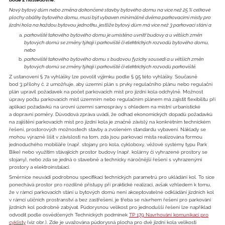
Nový bytový dům nebo změna dokončené stavby bytového domu na více než 25 % celkové
plochy obálky bytového domu, musí být vybaven minimálně dvěma parkovacími místy pro
jízdní kola na každou bytovou jednotku, jestliže bytový dům má více než 3 parkovací stání a
parkoviště takového bytového domu je umístěno uvnitř budovy a u větších změn
bytových domů se změny týkají i parkoviště či elektrických rozvodů bytového domu,
nebo
parkoviště takového bytového domu s budovou fyzicky sousedí a u větších změn
bytových domů se změny týkají i parkoviště či elektrických rozvodů parkoviště.
Z ustanovení § 7a vyhlášky lze povolit výjimku podle § 95 této vyhlášky. Současně
bod 3 přílohy č. 2 umožňuje, aby územní plán s prvky regulačního plánu nebo regulační
plán upravil požadavek na počet parkovacích míst pro jízdní kola odchylně. Možnost
úpravy počtu parkovacích míst územním nebo regulačním plánem má zajistit flexibilitu při
aplikaci požadavků na úrovni územní samosprávy s ohledem na místní urbanistické
a dopravní poměry. Důvodová zpráva uvádí, že odhad ekonomických dopadů požadavků
na zajištění parkovacích míst pro jízdní kola je značně závislý na konkrétním technickém
řešení, prostorových možnostech stavby a zvoleném standardu vybavení. Náklady se
mohou výrazně lišit v závislosti na tom, zda jsou parkovací místa realizována formou
jednoduchého mobiliáře (např. stojany pro kola, cykloboxy, věžové systémy typu Park
Bike) nebo využitím stávajících prostor budovy (např. kolárny či vyhrazené prostory se
stojany), nebo zda se jedná o stavebně a technicky náročnější řešení s vyhrazenými
prostory a elektroinstalací.
Směrnice neuvádí podrobnou specifikaci technických parametrů pro ukládání kol. To sice
ponechává prostor pro rozdílné přístupy při praktické realizaci, avšak vzhledem k tomu,
že v rámci parkovacích stání u bytových domů není akceptovatelné odkládání jízdních kol
v rámci uličních prostranství a bez zastřešení, je třeba se návrhem řešení pro parkování
jízdních kol podrobně zabývat. Půdorysnou velikost pro jednodušší řešení lze například
odvodit podle osvědčených Technických podmínek
TP 179 Navrhování komunikací pro
cyklisty
(viz obr.). Zde je uvažována půdorysná plocha pro dvě jízdní kola velikosti