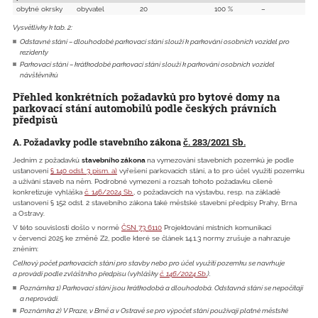
obytné okrsky
obyvatel
20
100 %
–
Vysvětlivky k tab. 2:
Odstavné stání – dlouhodobé parkovací stání slouží k parkování osobních vozidel pro
rezidenty
Parkovací stání – krátkodobé parkovací stání slouží k parkování osobních vozidel
návštěvníků
Přehled konkrétních požadavků pro bytové domy na
parkovací stání automobilů podle českých právních
předpisů
A. Požadavky podle stavebního zákona
č. 283/2021 Sb.
Jedním z požadavků
stavebního zákona
na vymezování stavebních pozemků je podle
ustanovení
§ 140 odst. 3 písm. a)
vyřešení parkovacích stání, a to pro účel využití pozemku
a užívání staveb na něm. Podrobné vymezení a rozsah tohoto požadavku cíleně
konkretizuje vyhláška
č. 146/2024 Sb.
, o požadavcích na výstavbu, resp. na základě
ustanovení § 152 odst. 2 stavebního zákona také městské stavební předpisy Prahy, Brna
a Ostravy.
V této souvislosti došlo v normě
ČSN 73 6110
Projektování místních komunikací
v červenci 2025 ke změně Z2, podle které se článek 14.1.3 normy zrušuje a nahrazuje
zněním:
Celkový počet parkovacích stání pro stavby nebo pro účel využití pozemku se navrhuje
a provádí podle zvláštního předpisu (vyhlášky
č. 146/2024 Sb.
).
Poznámka 1) Parkovací stání jsou krátkodobá a dlouhodobá. Odstavná stání se nepočítají
a neprovádí.
Poznámka 2) V Praze, v Brně a v Ostravě se pro výpočet stání používají platné městské