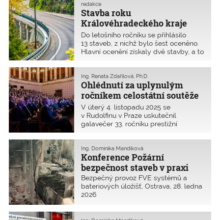
Cena hejtmana putuje do Domu
redakce
sociální péče v Kralovicích. Cenu
Stavba roku
primátora města získala výpravní
Královéhradeckého kraje
budova hlavního plzeňského nádraží.
2025
Do letošního ročníku se přihlásilo
Ministerstvo průmyslu a obchodu ČR
13 staveb, z nichž bylo šest oceněno.
ocenilo Business Park Republikánská
Hlavní ocenění získaly dvě stavby, a to
v Plzni. Svaz podnikatelů ve
revitalizace Polských mostů
stavebnictví ocenil přeložku silnice
a apartmány na Hnědém vrchu v Peci
I/27 Šlovice – Přeštice. Porota udělila
pod Sněžkou. Jedna stavba získala
Ing. Renata Zdařilová, Ph.D.
cenu Mikulášskému gymnáziu za
Ohlédnutí za uplynulým
Cenu Ministerstva průmyslu
přístavbu jídelny a rozdala také tři
a obchodu ČR, dvě čestné uznání
ročníkem celostátní soutěže
čestná uznání.
a jedna zvláštní cena poroty.
Stavba roku 2025
V úterý 4. listopadu 2025 se
v Rudolfinu v Praze uskutečnil
galavečer 33. ročníku prestižní
soutěžní přehlídky Stavba roku 2025.
Udělení a představení titulů Stavba
roku je každoročně významnou
Ing. Dominika Mandíková
Konference Požární
událostí roku stavitelství
a architektury, je důstojným
bezpečnost staveb v praxi
připomenutím i významu
Bezpečný provoz FVE systémů a
inženýrských, dopravních
bateriových úložišť, Ostrava, 28. ledna
a průmyslových staveb, které jsou
2026
nedílnou součástí této soutěže.