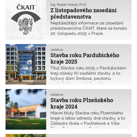
úprav, byl hlavní změnou návrh
Ing. Radek Hnízdil, Ph.D.
kandidátů do výborů oblastí,
Z listopadového zasedání
představenstva, dozorčí rady
představenstva
a stavovského soudu.
Nejdůležitější informace ze zasedání
představenstva ČKAIT, které se konalo
20. listopadu 2025 v Praze.
redakce
Stavba roku Pardubického
kraje 2025
Titul Stavba roku 2025 v Pardubickém
kraji získaly tři soutěžní stavby, a to
bytový dům Smilova, pavilonu
centrálního urgentního příjmu
a akutních provozů Pardubické
nemocnice a Společenský dům
redakce
Radiměř. Cenu veřejnosti a čestné
Stavba roku Plzeňského
uznání získala Knihovna v Chrudimi.
kraje 2024
Další čtyři stavby si odnesly čestné
Hlavní tituly Stavba roku Plzeňského
uznání.
kraje si letos odnesly dvě stavby, a to
Základní škola v Postřekově a Villa
Fitz v Rokycanech. Druhá jmenovaná
stavba získala také Cenu veřejnosti.