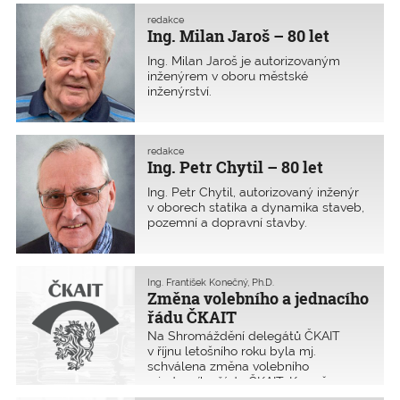
sdružení Trnava. Cílem bylo sdílení
stavebních a silničních firem.
odborných informací a navázání
redakce
Ing. Milan Jaroš – 80 let
nových příhraničních pracovních
kontaktů mezi stavebními inženýry
Ing. Milan Jaroš je autorizovaným
z České a Slovenské republiky.
inženýrem v oboru městské
inženýrství.
redakce
Ing. Petr Chytil – 80 let
Ing. Petr Chytil, autorizovaný inženýr
v oborech statika a dynamika staveb,
pozemní a dopravní stavby.
Ing. František Konečný, Ph.D.
Změna volebního a jednacího
řádu ČKAIT
Na Shromáždění delegátů ČKAIT
v říjnu letošního roku byla mj.
schválena změna volebního
a jednacího řádu ČKAIT. Kromě
několika technických a upřesňujících