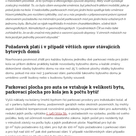
v městském prostředí. Je to rychlejší a ekologičtější způsob dopravy, který však vyžaduje
zcela jiný mobiliář. To, co bylo cílem evropské směrnice, byl přechod k aktivní mobilitě, jako je
právě jízda na kole. V nedostatku parkovacích míst pro jízdní kola spatřuje tato směrnice
hlavní překážku pro rozšíření cyklistiky, což se u nás projevilo v připravované právní úpravě
stanovením požadavků na minimální počet parkovacích míst pro jízdní kola vztažených k
jednomu bytu. Bohužel se nijak nepřihlédlo k místním charakteristikám, včetně těch
demografických, klimatických a geomorfologických. V podmínkách ČR se mělo také
zohlednit to, že se do značné míry jedná o sezonní způsob dopravy. V zimních měsících na
kole jezdí jen jednotky procent obyvatel.“
Požadavek platí i v případě větších oprav stávajících
bytových domů
Navrhovaná povinnost zřídit pro každou bytovou jednotku dvě parkovací místa pro jízdní
kola se přitom dotkne prakticky kaž­dé novostavby bytového domu a každé změny
dokončené stavby bytového domu na více než 25 % celkové plochy obálky bytového
domu, pokud má více než 3 parkovací stání, parkoviště takového bytového domu je
umístěno uvnitř budovy nebo s budovou fyzicky sousedí.
Parkovací plocha pro auta se vztahuje k velikosti bytu,
parkovací plocha pro kola jen k počtu bytů!
Vyšší náklady na kolárny (mohli bychom říci parkovací prostory pro individuální kola), ať
už v parteru bytového domu, podzemních garážích nebo okolních pozemcích, by mohly
aspoň částečně kompenzovat rozvolněné požadavky na parkovací stání pro automobily. S
redukcí jejich počtu vyhláška
č. 146/2024 Sb.
, o požadavcích na výstavbu, počítá od svého
počátku, tedy od účinnosti nového stavebního zákona. Jejich počet pro rezidenty byl
v minulosti závislý na počtu bytů a jejich podlahové ploše. Například pro byt do
50 m² bylo požadováno 0,5 stání, pro byt do 100 m² bylo požadováno 1 parkovací stání
a pro byt nad 100 m² pak dvě parkovací stání. V případě návštěvnických stání připadlo