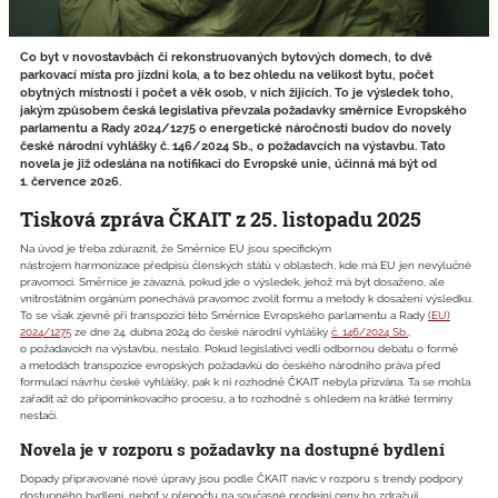
Co byt v novostavbách či rekonstruovaných bytových domech, to dvě
parkovací místa pro jízdní kola, a to bez ohledu na velikost bytu, počet
obytných místností i počet a věk osob, v nich žijících. To je výsledek toho,
jakým způsobem česká legislativa převzala požadavky směrnice Evropského
parlamentu a Rady 2024/1275 o energetické náročnosti budov do novely
české národní vyhlášky č. 146/2024 Sb., o požadavcích na výstavbu. Tato
novela je již odeslána na notifikaci do Evropské unie, účinná má být od
1. července 2026.
Tisková zpráva ČKAIT z 25. listopadu 2025
Na úvod je třeba zdůraznit, že Směrnice EU jsou specifickým
nástrojem harmonizace předpisů členských států v oblastech, kde má EU jen nevýlučné
pravomoci. Směrnice je závazná, pokud jde o výsledek, jehož má být dosaženo, ale
vnitrostátním orgánům ponechává pravomoc zvolit formu a metody k dosažení výsledku.
To se však zjevně při transpozici této Směrnice Evropského parlamentu a Rady
(EU)
2024/1275
ze dne 24. dubna 2024 do české národní vyhlášky
č. 146/2024 Sb.
,
o požadavcích na výstavbu, nestalo. Pokud legislativci vedli odbornou debatu o formě
a metodách transpozice evropských požadavků do českého národního práva před
formulací návrhu české vyhlášky, pak k ní rozhodně ČKAIT nebyla přizvána. Ta se mohla
zařadit až do připomínkovacího procesu, a to rozhodně s ohledem na krátké termíny
nestačí.
Novela je v rozporu s požadavky na dostupné bydlení
Dopady připravované nové úpravy jsou podle ČKAIT navíc v rozporu s trendy podpory
dostupného bydlení, neboť v přepočtu na současné prodejní ceny ho zdražují.