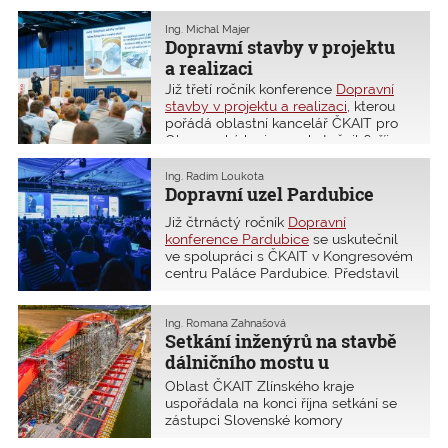
a nižších provozních nákladů.
Problematika navrhování a provádění
Ing. Michal Majer
staveb, včetně obsahu zadávací
Dopravní stavby v projektu
dokumentace staveb pro veřejné
a realizaci
zakázky, aktuální problémy související
Již třetí ročník konference
Dopravní
s novým stavebním zákonem a jeho
stavby v projektu a realizaci
, kterou
prováděcími vyhláškami, je trvalým
pořádá oblastní kancelář ČKAIT pro
a zásadním tématem ČKAIT, který se
Olomoucký kraj, se uskutečnil 6. října
již počtvrté probíral na dvoudenní
2025. Letošní novinkou bylo rozšíření
konferenci Jakost pozemních staveb.
záběru konference o železniční
Ing. Radim Loukota
Celkem zde přednášelo více než
stavby. Duální souběh přednášek pro
Dopravní uzel Pardubice
30 předních odborníků.
silničáře a železničáře ve dvou sálech
Již čtrnáctý ročník
Dopravní
umožnil účastníkům průběžně volit
konference Pardubice
se uskutečnil
témata podle svých preferencí. Do
ve spolupráci s ČKAIT v Kongresovém
Olomouce přijelo 243 účastníků, kteří
centru Paláce Pardubice. Představil
konferenci hodnotili jako velmi
dopravní projekty a stavby, které se
přínosnou.
nacházejí v Pardubickém kraji a tvoří
dopravní tepny celorepublikového
Ing. Romana Zahnašová
Setkání inženýrů na stavbě
významu. Již tradičně se zde setkávají
představitelé Ministerstva dopravy,
dálničního mostu u
Státního fondu dopravní infrastruktury,
Napajedel na Zlínsku
Oblast ČKAIT Zlínského kraje
Ředitelství silnic a dálnic, Správy
uspořádala na konci října setkání se
železnic, Ředitelství vodních cest,
zástupci Slovenské komory
starostové měst, obcí a krajů
stavebních inženýrů Regionálního
s odborníky ČKAIT a řediteli