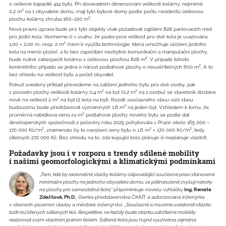
o celkové kapacitě 414 bytů. Při dosavadním dimenzování velikosti kolárny, nejméně
0,2 m² na 1 obyvatele domu, mají tyto bytové domy podle počtu rezidentů celkovou
plochu kolárny zhruba 160–220 m².
Nová právní úprava bude pro tyto objekty však požadovat zajištění 828 parkovacích míst
pro jízdní kola. Vezmeme-li v úvahu, že půdorysná velikost pro dvě kola je uvažována
1,00 × 2,00 m, resp. 2 m² (není-li využita technologie, která umožňuje uložení jízdního
kola na menší ploše), a to bez započítání nezbytné komunikační a manipulační plochy,
bude nutné zabezpečit kolárnu s celkovou plochou 828 m². V případě tohoto
konkrétního případu se jedná o nárůst podlahové plochy o neuvěřitelných 600 m². A to
bez ohledu na velikost bytů a počet obyvatel.
Pokud uvedený příklad převedeme na zatížení jednoho bytu pro dvě osoby, pak
z původní plochy velikosti kolárny 0,4 m² na byt (0,2 m² na 1 osobu) se stavebník dostane
nově na velikost 2 m² na byt (2 kola na byt). Rozdíl současného stavu vůči stavu
budoucímu bude představovat významných 1,6 m² na jeden byt. Vzhledem k tomu, že
průměrná nabídková cena za m² podlahové plochy nového bytu se podle dat
developerských společností z poloviny roku 2025 pohybovala v Praze okolo 165 000 –
170 000 Kč/m², znamenalo by to navýšení ceny bytu o 1,6 m² × 170 000 Kč/m², tedy
citelných 272 000 Kč. Bez ohledu na to, zda kupující kolo plánuje či neplánuje vlastnit.
Požadavky jsou i v rozporu s trendy sdílené mobility
i našimi geomorfologickými a klimatickými podmínkami
„
Tam, kde by racionálně stačily kolárny odpovídající současné praxi stanovené
minimální plochy na jednoho obyvatele domu, se pětinásobně zvyšují nároky
na plochy pro samostatná kola,“
připomínkuje novelu vyhlášky
Ing. Renata
Zdařilová, Ph.D.
, členka představenstva ČKAIT a autorizovaná inženýrka
v oborech pozemní stavby a městské inženýrství.
„Současně si musíme uvědomit otázku
tolik rozšířených sdílených kol. Respektive, ne každý bude otázku udržitelné mobility
realizovat svým vlastním jízdním kolem. Sdílená kola jsou hojně využívána zejména