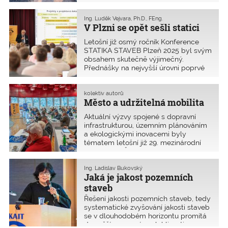
oblasti pojištění, s přesahem do celé
důsledkem současného prosazování
palety dalších služeb (nejen) pro
principů oběhového hospodářství ve
Ing. Luděk Vejvara, Ph.D., FEng.
členy ČKAIT. Je důležité mít co
stavebnictví. Požadavky na
V Plzni se opět sešli statici
nabídnout, ještě důležitější mít s čím
recyklované kamenivo se datují již do
to srovnávat.
Letošní již osmý ročník Konference
roku 2008, kdy byla vydána změna A1
STATIKA STAVEB Plzeň 2025 byl svým
k normě ČSN EN 12620:2002 –
obsahem skutečně výjimečný.
Kamenivo do betonu.
Přednášky na nejvyšší úrovni poprvé
pokryly všechny základní obory
navrhování nosných konstrukcí, a to
včetně dřevostaveb. Diskutovaly se
kolektiv autorů
Město a udržitelná mobilita
také praktické zkušenosti statiků
s uplatňováním nového stavebního
Aktuální výzvy spojené s dopravní
zákona v praxi.
infrastrukturou, územním plánováním
a ekologickými inovacemi byly
tématem letošní již 29. mezinárodní
konference ČKAIT „Městské
inženýrství Karlovarsko 2025“. Program
obsahoval zajímavé zkušenosti
Ing. Ladislav Bukovský
Jaká je jakost pozemních
s řešením krizových situací a odborné
příspěvky uznávaných přednášejících.
staveb
Velkým přínosem této konference
Řešení jakosti pozemních staveb, tedy
bylo také setkání odborníků
systematické zvyšování jakosti staveb
a přeshraniční výměna odborných
se v dlouhodobém horizontu promítá
informací.
do vyšší provozní spolehlivosti