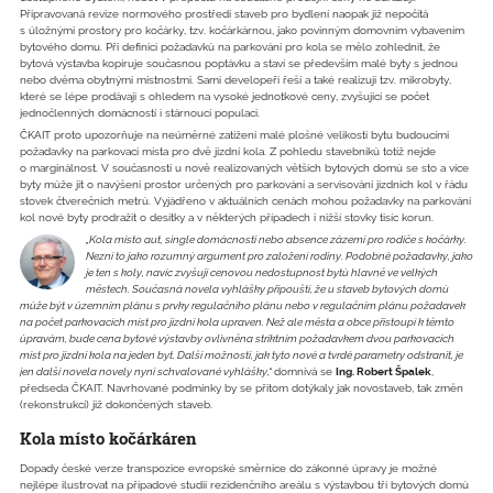
Připravovaná revize normového prostředí staveb pro bydlení naopak již nepočítá
s úložnými prostory pro kočárky, tzv. kočárkárnou, jako povinným domovním vybavením
bytového domu. Při definici požadavků na parkování pro kola se mělo zohlednit, že
bytová výstavba kopíruje současnou poptávku a staví se především malé byty s jednou
nebo dvěma obytnými místnostmi. Sami developeři řeší a také realizují tzv. mikrobyty,
které se lépe prodávají s ohledem na vysoké jednotkové ceny, zvyšující se počet
jednočlenných domácností i stárnoucí populaci.
ČKAIT proto upozorňuje na neúměrné zatížení malé plošné velikosti bytu budoucími
požadavky na parkovací místa pro dvě jízdní kola. Z pohledu stavebníků totiž nejde
o marginálnost. V současnosti u nově realizovaných větších bytových domů se sto a více
byty může jít o navýšení prostor určených pro parkování a servisování jízdních kol v řádu
stovek čtverečních metrů. Vyjádřeno v aktuálních cenách mohou požadavky na parkování
kol nové byty prodražit o desítky a v některých případech i nižší stovky tisíc korun.
„Kola místo aut, single domácnosti nebo absence zázemí pro rodiče s kočárky.
Nezní to jako rozumný argument pro založení rodiny. Podobné požadavky, jako
je ten s koly, navíc zvyšují cenovou nedostupnost bytů hlavně ve velkých
městech. Současná novela vyhlášky připouští, že u staveb bytových domů
může být v územním plánu s prvky regulačního plánu nebo v regulačním plánu požadavek
na počet parkovacích míst pro jízdní kola upraven. Než ale města a obce přistoupí k těmto
úpravám, bude cena bytové výstavby ovlivněna striktním požadavkem dvou parkovacích
míst pro jízdní kola na jeden byt. Další možností, jak tyto nové a tvrdé parametry odstranit, je
jen další novela novely nyní schvalované vyhlášky,“
domnívá se
Ing. Robert Špalek
,
předseda ČKAIT. Navrhované podmínky by se přitom dotýkaly jak novostaveb, tak změn
(rekonstrukcí) již dokončených staveb.
Kola místo kočárkáren
Dopady české verze transpozice evropské směrnice do zákonné úpravy je možné
nejlépe ilustrovat na případové studii rezidenčního areálu s výstavbou tří bytových domů