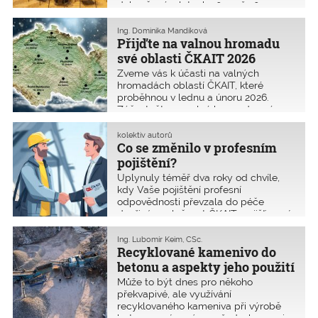
dokončené v letech 2023 až 2025.
Cílem je přispět k propagaci
a ocenění náročné práce
Ing. Dominika Mandíková
autorizovaných osob z řad inženýrů,
Přijďte na valnou hromadu
techniků a stavitelů při přípravě,
své oblasti ČKAIT 2026
navrhování a realizaci staveb.
Zveme vás k účasti na valných
hromadách oblastí ČKAIT, které
proběhnou v lednu a únoru 2026.
Zúčastněte se valné hromady své
oblasti a ovlivněte její směřování! A
pokud váháte, podívejte se na video,
kolektiv autorů
proč byste měli na valnou hromadu
Co se změnilo v profesním
přijít! Pokud chcete kandidovat do
pojištění?
orgánů ČKAIT, níže najdete potřebné
Uplynuly téměř dva roky od chvíle,
informace.
kdy Vaše pojištění profesní
odpovědnosti převzala do péče
dceřiná společnost ČKAIT, pojišťovací
makléř PM ČKAIT, s.r.o. Přes řadu
úskalí se společnosti podařilo zdolat
Ing. Lubomír Keim, CSc.
náročné období, kterému je v tržním
Recyklované kamenivo do
prostředí vystaven každý začínající
betonu a aspekty jeho použití
ekonomický subjekt. Dnes se chod
Může to být dnes pro někoho
společnosti pozvolna stabilizuje
překvapivé, ale využívání
a nové cíle směřují k získání pozice
recyklovaného kameniva při výrobě
stálého a spolehlivého partnera pro
betonu není novým požadavkem ani