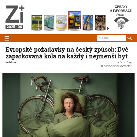
2025
06
Evropské požadavky na český způsob: Dvě
zaparkovaná kola na každý i nejmenší byt
redakce
15/12/2025
Vložte první komentář