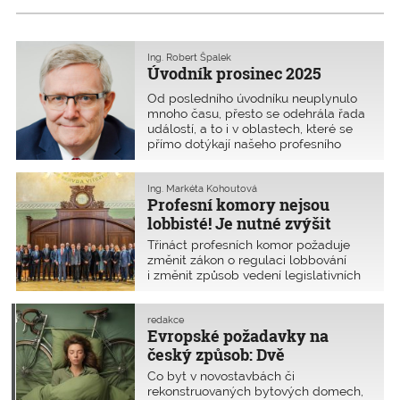
Ing. Robert Špalek
Úvodník prosinec 2025
Od posledního úvodníku neuplynulo
mnoho času, přesto se odehrála řada
událostí, a to i v oblastech, které se
přímo dotýkají našeho profesního
i komorového života. Tou nejdůležitější
informací je, že nastupující vláda
připravuje znovu úplně nový stavební
Ing. Markéta Kohoutová
Profesní komory nejsou
zákon, k
lobbisté! Je nutné zvýšit
odbornost legislativní
Třináct profesních komor požaduje
procesů
změnit zákon o regulaci lobbování
i změnit způsob vedení legislativních
procesů. Cílem je zapojit do přípravy
zákonů nezávislé odborníky z vysoce
kvalifikovaných profesí jako jsou lékaři,
redakce
Evropské požadavky na
stavební inženýři, advokáti, lékárníci,
stomatologové, daňoví poradci,
český způsob: Dvě
veterináři, architekti, zeměměřiči,
zaparkovaná kola na každý
Co byt v novostavbách či
auditoři, notáři, patentoví zástupci
i nejmenší byt
rekonstruovaných bytových domech,
a exekutoři. Obě tyto změny při zcela