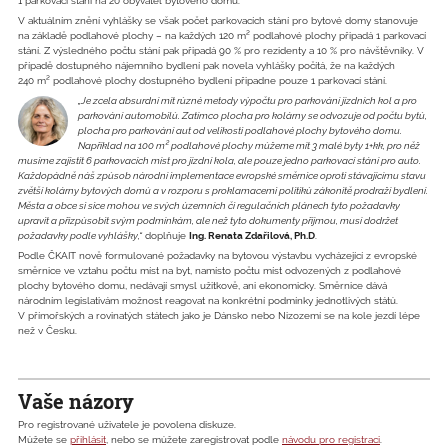
1 parkovací stání na 20 obyvatel bytového domu.
V aktuálním znění vyhlášky se však počet parkovacích stání pro bytové domy stanovuje
na základě podlahové plochy – na každých 120 m² podlahové plochy připadá 1 parkovací
stání. Z výsledného počtu stání pak připadá 90 % pro rezidenty a 10 % pro návštěvníky. V
případě dostupného nájemního bydlení pak novela vyhlášky počítá, že na každých
240 m² podlahové plochy dostupného bydlení připadne pouze 1 parkovací stání.
„Je zcela absurdní mít různé metody výpočtu pro parkování jízdních kol a pro
parkování automobilů. Zatímco plocha pro kolárny se odvozuje od počtu bytů,
plocha pro parkování aut od velikosti podlahové plochy bytového domu.
Například na 100 m² podlahové plochy můžeme mít 3 malé byty 1+kk, pro něž
musíme zajistit 6 parkovacích míst pro jízdní kola, ale pouze jedno parkovací stání pro auto.
Každopádně náš způsob národní implementace evropské směrnice oproti stávajícímu stavu
zvětší kolárny bytových domů a v rozporu s proklamacemi politiků zákonitě prodraží bydlení.
Města a obce si sice mohou ve svých územních či regulačních plánech tyto požadavky
upravit a přizpůsobit svým podmínkám, ale než tyto dokumenty přijmou, musí dodržet
požadavky podle vyhlášky,“
doplňuje
Ing. Renata Zdařilová, Ph.D
.
Podle ČKAIT nově formulované požadavky na bytovou výstavbu vycházející z evropské
směrnice ve vztahu počtu míst na byt, namísto počtu míst odvozených z podlahové
plochy bytového domu, nedávají smysl užitkově, ani ekonomicky. Směrnice dává
národním legislativám možnost reagovat na konkrétní podmínky jednotlivých států.
V přímořských a rovinatých státech jako je Dánsko nebo Nizozemí se na kole jezdí lépe
než v Česku.
Vaše názory
Pro registrované uživatele je povolena diskuze.
Můžete se
přihlásit
, nebo se můžete zaregistrovat podle
návodu pro registraci
.