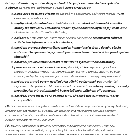
účinky zatížení a nepříznivé vlivy prostředí, kterým je vystavena během výstavby
a užívání
při řádně prováděné běžné údržbě,
nemohly způsobit
náhlé nebo postupné zřícení,
popřípadě jiné destruktivní poškození kterékoliv
její
části
nebo přilehlé stavby;
nepřípustné přetvoření
nebo kmitání konstrukce,
které může narušit stabilitu
stavby, mechanickou odolnost a funkční způsobilost stavby nebo její části
, nebo
které vede ke snížení trvanlivosti stavby;
poškození
nebo ohrožení provozuschopnosti připojených
technických zařízení
v důsledku deformace nosné konstrukce
;
ohrožení provozuschopnosti pozemních komunikací a drah v dosahu stavby
a ohrožení bezpečnosti a plynulosti provozu na komunikaci a dráze přiléhající ke
staveništi
;
ohrožení provozuschopnosti sítí technického vybavení v dosahu stavby
;
porušení staveb v míře nepřiměřené původní příčině
, zejména výbuchem,
nárazem, přetížením nebo následkem selhání lidského činitele, kterému by bylo
možno předejít bez nepřiměřených potíží nebo nákladů, nebo jej alespoň omezit;
poškození staveb vlivem nepříznivých účinků podzemních vod
vyvolaných
zvýšením nebo poklesem hladiny přilehlého vodního toku
nebo dynamickými účinky
povodňových průtoků, případně hydrostatickým vztlakem při zaplavení
;
ohrožení průtočnosti koryt vodních toků, případně údolních profilů, mostů
a propustků
.
(2)
U staveb sloužících k zajištění zásobování odběratelů energií a dalších vybraných staveb,
jejichž vlastnosti nemohou budoucí uživatelé ovlivnit, musí být konstrukce navrženy
a provedeny tak, aby nedošlo k nepředvídanému trvalému ani dočasnému ohrožení
provozuschopnosti stavby jako celku.
(3)
Stavební konstrukce a stavební prvky musí být navrženy a provedeny v souladu
s normovými hodnotami tak, aby po dobu plánované životnosti stavby vyhověly
požadovanému účelu a odolaly všem účinkům zatížení a nepříznivým vlivům prostředí, a to