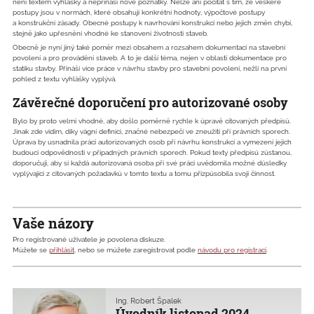
není textem vyhlášky a nepřináší nové poznatky. Nelze ani počítat s tím, že veškeré
postupy jsou v normách, které obsahují konkrétní hodnoty, výpočtové postupy
a konstrukční zásady. Obecné postupy k navrhování konstrukcí nebo jejich změn chybí,
stejně jako upřesnění vhodné ke stanovení životnosti staveb.
Obecně je nyní jiný také poměr mezi obsahem a rozsahem dokumentací na stavební
povolení a pro provádění staveb. A to je další téma, nejen v oblasti dokumentace pro
statiku stavby. Přináší více práce v návrhu stavby pro stavební povolení, nežli na první
pohled z textu vyhlášky vyplývá.
Závěrečné doporučení pro autorizované osoby
Bylo by proto velmi vhodné, aby došlo poměrně rychle k úpravě citovaných předpisů.
Jinak zde vidím, díky vágní definici, značné nebezpečí ve zneužití při právních sporech.
Úprava by usnadnila práci autorizovaných osob při návrhu konstrukcí a vymezení jejich
budoucí odpovědnosti v případných právních sporech. Pokud texty předpisů zůstanou,
doporučuji, aby si každá autorizovaná osoba při své práci uvědomila možné důsledky
vyplývající z citovaných požadavků v tomto textu a tomu přizpůsobila svoji činnost.
Vaše názory
Pro registrované uživatele je povolena diskuze.
Můžete se
přihlásit
, nebo se můžete zaregistrovat podle
návodu pro registraci
.
Ing. Robert Špalek
Úvodník listopad 2024