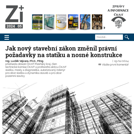
2024
05
Jak nový stavební zákon změnil právní
požadavky na statiku a nosné konstrukce
Ing. Luděk Vejvara, Ph.D., FEng.
15/11/2024
předseda oblasti ČKAIT Plzeňský kraj, člen
Vložte první komentář
technické komise ČKAIT a profesního aktivu ČKAIT
statika, mosty a diagnostika, autorizovaný inženýr
pro obor statika a dynamika staveb a pro obor
pozemní stavby