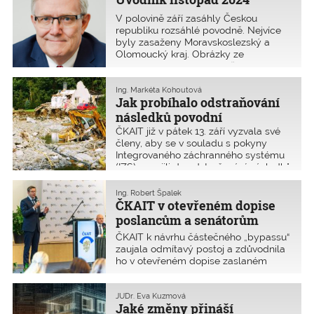
V polovině září zasáhly Českou
republiku rozsáhlé povodně. Nejvíce
byly zasaženy Moravskoslezský a
Olomoucký kraj. Obrázky ze
zasažených oblastí obletěly nejen
celou republiku, ale dokonce celou
Evropu. Míra škod je nebývalá. Koryta
Ing. Markéta Kohoutová
Jak probíhalo odstraňování
řek změnila své trasy a celé části
obc�
následků povodní
ČKAIT již v pátek 13. září vyzvala své
členy, aby se v souladu s pokyny
Integrovaného záchranného systému
(IZS) zapojili do odstraňování následků
škod, které po sobě nechala letošní
ničivá povodeň. Oblastní kanceláře
Ing. Robert Špalek
ČKAIT se koordinovaně zapojily do
ČKAIT v otevřeném dopise
pomoci od úterý 17. září. Vzhledem
poslancům a senátorům
k zaplavení tisíců budov, zejména
popsala výhrady
ČKAIT k návrhu částečného „bypassu“
v nejvíce postižených oblastech
k částečnému „bypassu“
zaujala odmítavý postoj a zdůvodnila
severní Moravy, byli osloveni nejprve
ho v otevřeném dopise zaslaném
digitalizace stavebního
autorizovaní statici.
všem poslancům 5. listopadu 2024 a
řízení
následně senátorům 13. listopadu
2024. Stanovisko vychází usnesení
JUDr. Eva Kuzmová
Jaké změny přináší
představenstva z 21. října 2024. Zde