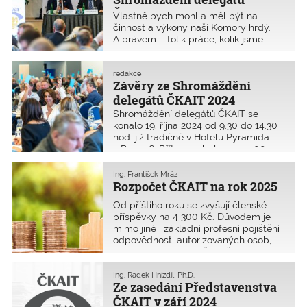
pořadatelem těchto tradičních cen.
ČKAIT
Vlastně bych mohl a měl být na
Byla oceněna práce projektových
činnost a výkony naší Komory hrdý.
a realizačních týmů, které se
A právem – tolik práce, kolik jsme
významně zasloužily o vznik 12 staveb
stihli od ledna, jsem nečekal. Děkuji
dokončených v kritických letech 2021
všem, kteří se aktivně zapojují do
až 2023. Partnery soutěže byly opět
činnosti Komory!
redakce
MMR a MPR.
Závěry ze Shromáždění
delegátů ČKAIT 2024
Shromáždění delegátů ČKAIT se
konalo 19. října 2024 od 9.30 do 14.30
hod. již tradičně v Hotelu Pyramida
v Praze 6. Přítomno bylo 173 z 200
nominovaných delegátů ze všech
oblastí. Usnesení Shromáždění
Ing. František Mráz
delegátů bylo schváleno 149 hlasy,
Rozpočet ČKAIT na rok 2025
nikdo nebyl proti a nikdo se nezdržel.
Od příštího roku se zvyšují členské
příspěvky na 4 300 Kč. Důvodem je
mimo jiné i základní profesní pojištění
odpovědnosti autorizovaných osob,
jehož limit bude nově zvýšen na
400 000 Kč ročně.
Ing. Radek Hnízdil, Ph.D.
Ze zasedání Představenstva
ČKAIT v září 2024