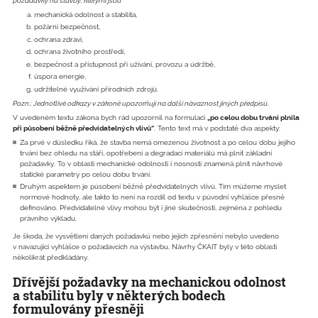
požadavky na stavby, kterými jsou
mechanická odolnost a stabilita,
požární bezpečnost,
ochrana zdraví,
ochrana životního prostředí,
bezpečnost a přístupnost při užívání, provozu a údržbě,
úspora energie,
udržitelné využívání přírodních zdrojů.
Pozn.: Jednotlivé odkazy v zákoně upozorňují na další návaznost jiných předpisů.
V uvedeném textu zákona bych rád upozornil na formulaci
„po celou dobu trvání plnila
při působení běžně předvídatelných vlivů“
. Tento text má v podstatě dva aspekty:
Za prvé v důsledku říká, že stavba nemá omezenou životnost a po celou dobu jejího
trvání bez ohledu na stáří, opotřebení a degradaci materiálů má plnit základní
požadavky. To v oblasti mechanické odolnosti i nosnosti znamená plnit návrhové
statické parametry po celou dobu trvání.
Druhým aspektem je působení běžně předvídatelných vlivů. Tím můžeme myslet
normové hodnoty, ale takto to není na rozdíl od textu v původní vyhlášce přesně
definováno. Předvídatelné vlivy mohou být i jiné skutečnosti, zejména z pohledu
právního výkladu.
Je škoda, že vysvětlení daných požadavků nebo jejich zpřesnění nebylo uvedeno
v navazující vyhlášce o požadavcích na výstavbu. Návrhy ČKAIT byly v této oblasti
několikrát předkládány.
Dřívější požadavky na mechanickou odolnost
a stabilitu byly v některých bodech
formulovány přesněji