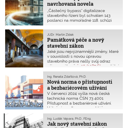
zveřejňujeme text otevřeného dopisu
navrhovaná novela
poslancům i senátorům.
stavebního zákona, tzv.
„Částečný bypass” digitalizace
částečný bypass?
stavebního řízení byl schválen 143
poslanci na mimořádné 118. schůzi
a směřuje do Senátu, který ho bude
projednávat 11. prosince 2024.
Zároveň bylo přislíbeno, že 10.
JUDr. Martin Zídek
Památková péče a nový
prosince bude mít Portál stavebníka
všechny zákonem požadované
stavební zákon
funkce. Co návrh „částečného
Jaké jsou nejvýznamnější změny, které
bypassu“ přináší?
v souvislosti s novou úpravou
stavebního práva našly svůj odraz
přímo v zákoně
č. 20/1987 Sb.
, o státní
památkové péči? Jak památkovou
péči mění několik specifických částí
Ing. Renata Zdařilová, Ph.D.
nového stavebního zákona
Nová norma o přístupnosti
č. 283/2021 Sb.
(NSZ) s výslovnou
a bezbariérovém užívání
vazbou na zájmy památkové péče.
V červenci 2024 vyšla nová česká
technická norma ČSN 73 4001
Přístupnost a bezbariérové užívání.
Výlučným odkazem ve vyhlášce
č. 146/2024 Sb., o požadavcích na
výstavbu se norma stala závaznou pro
Ing. Luděk Vejvara, Ph.D., FEng.
všechny typy staveb. Vzhledem
Jak nový stavební zákon
k velkému počtu dotazů přinášíme