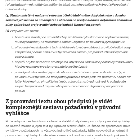
i předvídatelným mimořádným zatížením, která se mohou běžně vyskytnout při provádění
i užívání stavby.
(4)
Stavby umístěné na území v dosahu účinků hlubinného dobývání nebo v dosahu
seizmických účinků se navrhují též s ohledem na předpokládané deformace základové
půdy, způsobené projevy důlní nebo seizmické činnosti na povrch.
(5)
V záplavovém území
konstrukce staveb pod úrovní hladiny, pro kterou bylo stanoveno záplavové území,
musí být navrženy na mimořádné zatížení, zejména při povodni a jejím opadnutí;
při povodni musí stavebně technické řešení staveb umožňovat gravitační odtok vody
z nejnižšího podlaží nebo musí být navrženo zařízení pro jednoduché odčerpávání
vody z budov;
nejnižší obytné podlaží se navrhuje tak, aby nosná konstrukce podlah byla nad úrovní
hladiny rozhodné pro stanovení záplavového území;
pokud je stavba, některá její část nebo součást chráněna před vniknutím vody při
povodni, musí být odolná také proti vyplavání a překlopení. Pro podzemní nádrže na
látky, které mohou ohrozit jakost nebo zdravotní nezávadnost vod, je požadován
stupeň bezpečnosti 2 a vyšší nebo posouzení mezních deformací připojovacích
potrubí.
Z porovnání textu obou předpisů je vidět
komplexnější sestavu požadavků v původní
vyhlášce
Požadavky na mechanickou odolnost a stabilitu byly dnes posunuty z původní vyhlášky
do úrovně zákona a jejich text byl upraven a zestručněn. Je škoda, že zpracovatel nové
vyhlášky o požadavcích na výstavbu jednotlivé požadavky blíže nevysvětlil a nedoplnil
přímo v textu vyhlášky. Určité zdůvodnění v odůvodnění nebo metodických pokynech