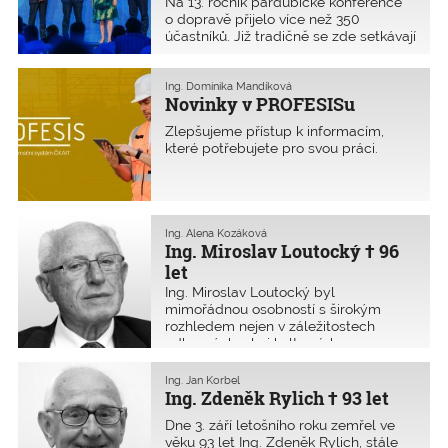
Na 13. ročník pardubické konference
odborníků s politiky
o dopravě přijelo více než 350
účastníků. Již tradičně se zde setkávají
senátoři a poslanci, představitelé
Ministerstva dopravy, Státního fondu
dopravní infrastruktury, Ředitelství
Ing. Dominika Mandíková
Novinky v PROFESISu
silnic a dálnic, Správy železnic,
Ředitelství vodních cest, starostové
Zlepšujeme přístup k informacím,
měst, obcí a krajů s odborníky ČKAIT
které potřebujete pro svou práci.
a řediteli stavebních a silničních firem.
Ing. Alena Kozáková
Ing. Miroslav Loutocký † 96
let
Ing. Miroslav Loutocký byl
mimořádnou osobností s širokým
rozhledem nejen v záležitostech
odborných, ale i kulturních
a společenských. I ve svém velmi
vysokém věku si zachoval schopnost
Ing. Jan Korbel
uvažovat o věcech v souvislostech
Ing. Zdeněk Rylich † 93 let
a s nadhledem. Navždy odešel 13. září
Dne 3. září letošního roku zemřel ve
2024 ve věku 96 let.
věku 93 let Ing. Zdeněk Rylich, stále