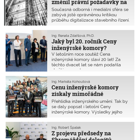
změnil právní požadavky na
návod, jak s touto novou normou
statiku a nosné konstrukce
Současná odborná i mediální sféra se
pracovat.
zabývá jistě oprávněnou kritikou
průběhu digitalizace stavebního řízení.
Stavební praxe se ale netýká jen
digitalizace, ale i funkčnosti dalších
předpisů spojených s návrhem
Ing. Renata Zdařilová, Ph.D.
Jaký byl 20. ročník Ceny
staveb. Z pozice projektanta sem patří
struktura dokumentace a vymezení
inženýrské komory?
základních požadavků na stavby.
V letošním roce soutěž Cena
Zejména pro pozemní stavby je nová
inženýrské komory slaví 20 let! Za
struktura projektové dokumentace
těchto dvacet let se nám podařila
složitá a s řadou nedostatků. V tomto
skvělá prezentace a propagace
textu se zaměřím na právní problémy
náročné práce našich členů –
a postřehy týkající se nosných
autorizovaných osob České komory
Ing. Markéta Kohoutová
konstrukcí staveb.
autorizovaných inženýrů a techniků
Cenu inženýrské komory
činných ve výstavbě.
získaly mimořádné
rekonstrukce, racionální
Přehlídka inženýrského umění. Tak by
lávky a opravdu dostupné
se daly popsat i letošní Ceny
inženýrské komory. Výsledky jejího
bydlení
20. ročníku byly vyhlášeny v sobotu
19. října v rámci Shromáždění
delegátů České komory
Ing. Robert Špalek
Z projevu předsedy na
autorizovaných inženýrů a techniků
činných ve výstavbě (ČKAIT), která je
Shromáždění delegátů