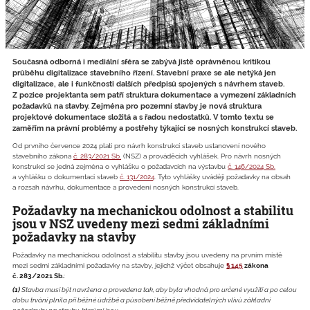
Současná odborná i mediální sféra se zabývá jistě oprávněnou kritikou
průběhu digitalizace stavebního řízení. Stavební praxe se ale netýká jen
digitalizace, ale i funkčnosti dalších předpisů spojených s návrhem staveb.
Z pozice projektanta sem patří struktura dokumentace a vymezení základních
požadavků na stavby. Zejména pro pozemní stavby je nová struktura
projektové dokumentace složitá a s řadou nedostatků. V tomto textu se
zaměřím na právní problémy a postřehy týkající se nosných konstrukcí staveb.
Od prvního července 2024 platí pro návrh konstrukcí staveb ustanovení nového
stavebního zákona
č. 283/2021 Sb.
(NSZ) a prováděcích vyhlášek. Pro návrh nosných
konstrukcí se jedná zejména o vyhlášku o požadavcích na výstavbu
č. 146/2024 Sb.
a vyhlášku o dokumentaci staveb
č. 131/2024
. Tyto vyhlášky uvádějí požadavky na obsah
a rozsah návrhu, dokumentace a provedení nosných konstrukcí staveb.
Požadavky na mechanickou odolnost a stabilitu
jsou v NSZ uvedeny mezi sedmi základními
požadavky na stavby
Požadavky na mechanickou odolnost a stabilitu stavby jsou uvedeny na prvním místě
mezi sedmi základními požadavky na stavby, jejichž výčet obsahuje
§ 145
zákona
č. 283/2021 Sb.
:
(1)
Stavba musí být navržena a provedena tak, aby byla vhodná pro určené využití a po celou
dobu trvání plnila při běžné údržbě a působení běžně předvídatelných vlivů základní