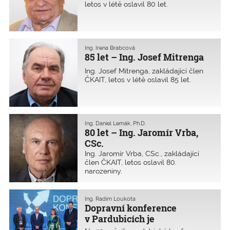
letos v létě oslavil 80 let.
Ing. Irena Brabcová
85 let – Ing. Josef Mitrenga
Ing. Josef Mitrenga, zakládající člen
ČKAIT, letos v létě oslavil 85 let.
Ing. Daniel Lemák, Ph.D.
80 let – Ing. Jaromír Vrba,
CSc.
Ing. Jaromír Vrba, CSc., zakládající
člen ČKAIT, letos oslavil 80.
narozeniny.
Ing. Radim Loukota
Dopravní konference
v Pardubicích je
mimořádným setkáním