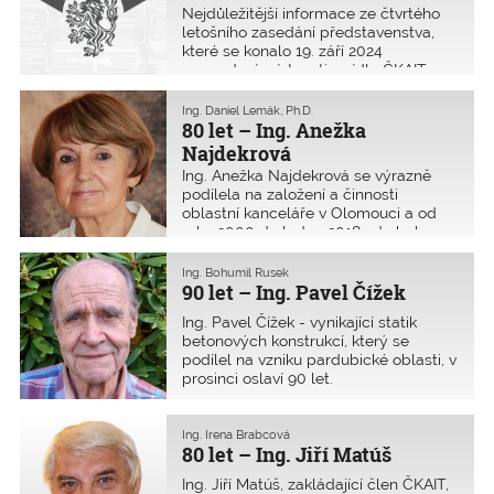
Nejdůležitější informace ze čtvrtého
letošního zasedání představenstva,
které se konalo 19. září 2024
v zasedací místnosti v sídle ČKAIT.
Přítomno bylo 14 členů
představenstva.
Ing. Daniel Lemák, Ph.D.
80 let – Ing. Anežka
Najdekrová
Ing. Anežka Najdekrová se výrazně
podílela na založení a činnosti
oblastní kanceláře v Olomouci a od
roku 2000 do ledna 2018 zde byla
předsedkyní oblasti.
Ing. Bohumil Rusek
90 let – Ing. Pavel Čížek
Ing. Pavel Čížek - vynikající statik
betonových konstrukcí, který se
podílel na vzniku pardubické oblasti, v
prosinci oslaví 90 let.
Ing. Irena Brabcová
80 let – Ing. Jiří Matúš
Ing. Jiří Matúš, zakládající člen ČKAIT,