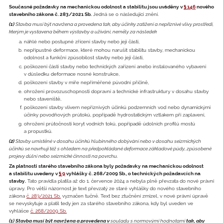
Současné požadavky na mechanickou odolnost a stabilitu jsou uváděny v
§ 146
nového
stavebního zákona č. 283/2021 Sb.
Jedná se o následující znění.
(1)
Stavba musí být navržena a provedena tak, aby účinky zatížení a nepříznivé vlivy prostředí,
kterým je vystavena během výstavby a užívání, neměly za následek
náhlé nebo postupné zřícení stavby nebo její části,
nepřípustné deformace, které mohou narušit stabilitu stavby, mechanickou
odolnost a funkční způsobilost stavby nebo její části,
poškození částí stavby nebo technických zařízení anebo instalovaného vybavení
v důsledku deformace nosné konstrukce,
poškození stavby v míře nepřiměřené původní příčině,
ohrožení provozuschopnosti dopravní a technické infrastruktury v dosahu stavby
nebo staveniště,
poškození stavby vlivem nepříznivých účinků podzemních vod nebo dynamickými
účinky povodňových průtoků, popřípadě hydrostatickým vztlakem při zaplavení,
ohrožení průtočnosti koryt vodních toků, popřípadě údolních profilů mostů
a propustků.
(2)
Stavby umístěné v dosahu účinků hlubinného dobývání nebo v dosahu seizmických
účinků se navrhují též s ohledem na předpokládané deformace základové půdy, způsobené
projevy důlní nebo seizmické činnosti na povrchu.
Za platnosti starého stavebního zákona byly požadavky na mechanickou odolnost
a stabilitu uvedeny v
§ 9
vyhlášky č. 268/2009 Sb., o technických požadavcích na
stavby.
Tato pravidla platila až do 1. července 2024 a nebyla plně převzata do nové právní
úpravy. Pro větší názornost je text převzatý ze staré vyhlášky do nového stavebního
zákona
č. 283/2021 Sb.
vyznačen tučně. Text bez ztučnění zmizel, v nové právní úpravě
se nevyskytuje a platil tedy jen za starého stavebního zákona, kdy byl uveden ve
vyhlášce
č. 268/2009 Sb.
(1) Stavba musí být navržena a provedena v
souladu s normovými hodnotami
tak, aby