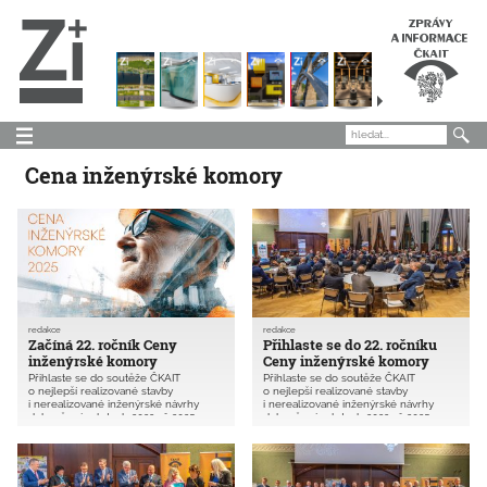
Cena inženýrské komory
redakce
redakce
Začíná 22. ročník Ceny
Přihlaste se do 22. ročníku
inženýrské komory
Ceny inženýrské komory
Přihlaste se do soutěže ČKAIT
Přihlaste se do soutěže ČKAIT
o nejlepší realizované stavby
o nejlepší realizované stavby
i nerealizované inženýrské návrhy
i nerealizované inženýrské návrhy
dokončené v letech 2023 až 2025.
dokončené v letech 2023 až 2025.
Cílem je přispět k propagaci a ocenění
Cílem je přispět k propagaci a ocenění
náročné práce autorizovaných osob
náročné práce autorizovaných osob
z řad inženýrů, techniků a stavitelů při
z řad inženýrů, techniků a stavitelů při
přípravě, navrhování a realizaci staveb.
přípravě, navrhování a realizaci staveb.