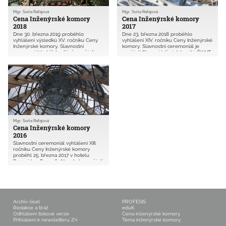
Mgr. Soňa Rafajová
Mgr. Soňa Rafajová
Cena Inženýrské komory
Cena Inženýrské komory
2018
2017
Dne 30. března 2019 proběhlo
Dne 23. března 2018 proběhlo
vyhlášení výsledků XV. ročníku Ceny
vyhlášení XIV. ročníku Ceny Inženýrské
Inženýrské komory. Slavnostní
komory. Slavnostní ceremoniál je
ceremoniál byl již tradičně součástí
součástí Shromáždění delegátů ČKAIT.
Shromáždění delegátů ČKAIT. Od roku
2004 do roku 2018 se této soutěžní
přehlídky zúčastnilo již 227
inženýrských týmů se svými projekty či
stavbami.
Mgr. Soňa Rafajová
Cena Inženýrské komory
2016
Slavnostní ceremoniál vyhlášení XIII.
ročníku Ceny Inženýrské komory
proběhl 25. března 2017 v hotelu
Pyramida v Praze 6. Akce byla součástí
Shromáždění delegátů České komory
autorizovaných inženýrů a techniků
činných ve výstavbě.
Archiv čísel
PROFESIS
Redakce a tiráž
eduK
Odhlášení tiskové verze
Cena inženýrské komory
Přihlášení k newsletteru Z+i
Téma inženýrské komory