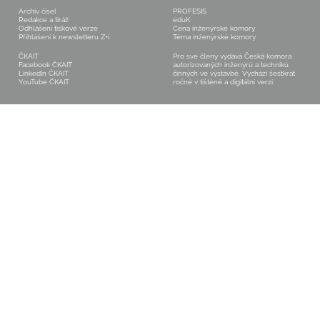
dopravy se má v nadcházejícím období
Archiv čísel
PROFESIS
stát klíčovým z hlediska udržitelnosti
Redakce a tiráž
eduK
rozvoje dopravy. Předpokládá se
Odhlášení tiskové verze
Cena inženýrské komory
transformace celého
Přihlášení k newsletteru Z+i
Téma inženýrské komory
ČKAIT
Pro své členy vydává Česká komora
Facebook ČKAIT
autorizovaných inženýrů a techniků
LinkedIn ČKAIT
činných ve výstavbě. Vychází šestkrát
YouTube ČKAIT
ročně v tištěné a digitální verzi.