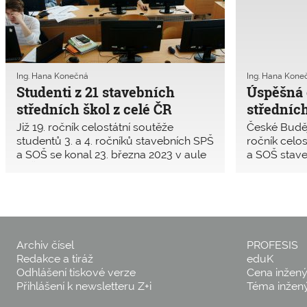
Ing. Hana Konečná
Ing. Hana Kone
Studenti z 21 stavebních
Úspěšná 
středních škol z celé ČR
středních
porovnali svou schopnost
finalistů
Již 19. ročník celostátní soutěže
České Buděj
projektovat pozemní stavby
studentů 3. a 4. ročníků stavebních SPŠ
ročník celo
a SOŠ se konal 23. března 2023 v aule
a SOŠ stave
SPŠ stavební v Českých Budějovicích.
pozemní st
Pozvány byly všechny české střední
programů, k
školy, které poskytují vzdělávání ve
2019. Letos
studijním oboru Stavebnictví se
škol.
zaměřením Pozemní stavitelství, a také
partnerské školy ze Slovenské
Archiv čísel
PROFESIS
republiky: SPŠ stavební Trnava a SPŠ
Redakce a tiráž
eduK
stavební Žilina.
Odhlášení tiskové verze
Cena inžen
Přihlášení k newsletteru Z+i
Téma inžen