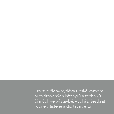
Pro své členy vydává Česká komora
autorizovaných inženýrů a techniků
činných ve výstavbě. Vychází šestkrát
ročně v tištěné a digitální verzi.