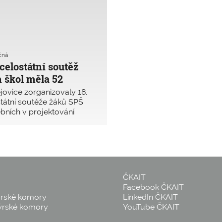
čná
celostátní soutěž
 škol měla 52
ovice zorganizovaly 18.
státní soutěže žáků SPŠ
bních v projektování
avby pomocí grafických
terý skončil 21. března
 se soutěže zúčastnilo 26
ČKAIT
Facebook ČKAIT
ýrské komory
LinkedIn ČKAIT
ýrské komory
YouTube ČKAIT