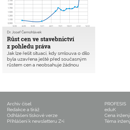
Dr. Josef Černohlávek
Růst cen ve stavebnictví
z pohledu práva
Jak lze řešit situaci, kdy smlouva o dílo
byla uzavřena ještě před současným
růstem cen a neobsahuje žádnou
inflační doložku ani jiný mechanismus,
který by chránil zhotovitele před tím,
aby zvýšenou cenu díla hradil ze
svého? Má zhotovitel i v takovém
případě nějakou možnost požadovat
po objednateli, aby se i on podílel na
Archiv čísel
PROFESIS
zvýšení ceny stavby?
Redakce a tiráž
eduK
Odhlášení tiskové verze
Cena inžen
Přihlášení k newsletteru Z+i
Téma inžen