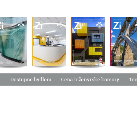
u
Dostupné bydlení
Cena inženýrské komory
Té