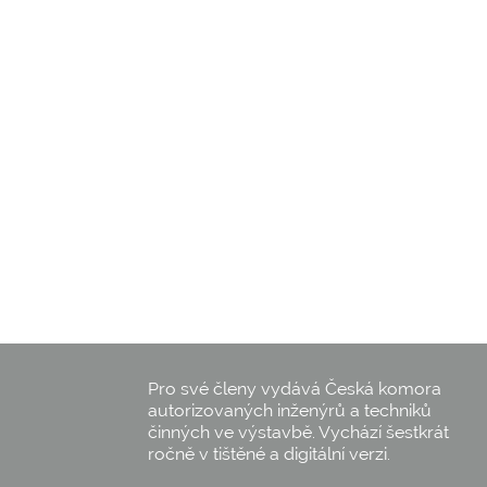
Pro své členy vydává Česká komora
autorizovaných inženýrů a techniků
činných ve výstavbě. Vychází šestkrát
ročně v tištěné a digitální verzi.