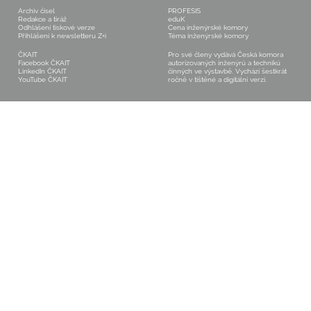
s cílem připravit české stavebnictví
Archiv čísel
PROFESIS
nejen na nutné zdvojnásobení počtu
Redakce a tiráž
eduK
kvalitních komplexních renovací budov,
Odhlášení tiskové verze
Cena inženýrské komory
ale také na požadované zvýšení kvality
Přihlášení k newsletteru Z+i
Téma inženýrské komory
budov a efektivity přípravy projektů
a výstavby.
ČKAIT
Pro své členy vydává Česká komora
Facebook ČKAIT
autorizovaných inženýrů a techniků
LinkedIn ČKAIT
činných ve výstavbě. Vychází šestkrát
YouTube ČKAIT
ročně v tištěné a digitální verzi.